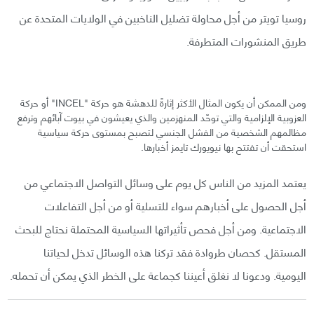
روسيا تويتر من أجل محاولة تضليل الناخبين في الولايات المتحدة عن
طريق المنشورات المتطرفة.
ومن الممكن أن يكون المثال الأكثر إثارةً للدهشة هو حركة "INCEL" أو حركة
العزوبية الإلزامية والتي توحّد المنهزمين والذي يعيشون في بيوت آبائهم وترفع
مظالمهم الشخصية من الفشل الجنسي لتصبح بمستوى حركة سياسية
استحقت أن تفتتح بها نيويورك تايمز أخبارها.
يعتمد المزيد من الناس كل يوم على وسائل التواصل الاجتماعي من
أجل الحصول على أخبارهم سواء للتسلية أو من أجل التفاعلات
الاجتماعية. ومن أجل فحص تأثيراتها السياسية المحتملة نحتاج للبحث
المستقل. كحصان طروادة فقد تركنا هذه الوسائل تدخل لحياتنا
اليومية. ودعونا لا نغلق أعيننا كجماعة على الخطر الذي يمكن أن تحمله.