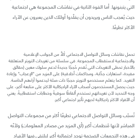
التي يتبنونها. أما القوة الثانية في نقاشات المجموعة هي اجتماعية
حيث يُعجب الناس ويريدون أن يقلّدوا أولئك الذين يعبرون عن الآراء
الأكثر تطرفًا.
تحمل نقاشات وسائل التواصل الاجتماعي كُلًّا من الجوانب الإعلامية
والاجتماعية لاستقطاب المجموعة. في سلسلة من تغريدات التويتر المتعلقة
بالأخبار تحظى التغريدات التي تُقدم حُججًا جديدةً لدعم سلوك معين (حقائق
مفيدة، استعارات جذّابة، ومحاكمات أخلاقية) على المزيد من "الإعجاب" وإعادة
التغريد. كما يتعلم مستخدمو التويتر حججًا ذات صلة ليدعموا آراءهم الخاصة.
حيث يحصل المستخدمون أصحاب الآراء الراديكالية الأكثر على متابعة أكبر، على
وجه التحديد لأن تغريداتهم تستخدم ألفاظًا سوقيةً وخطابات استقطابيةً. يعني
أن الأفراد الأكثر راديكالية لديهم تأثير اجتماعي أكبر.
تُسبّب وسائل التواصل الاجتماعي تطرفًا أكثر من مجموعات التواصل
المباشر لأنها مُنظمات أكبر (أي المزيد من مصادر المعلومات) ولأنّه
في هذه التجمعات الضخمة توجد احتمالية أكبر ليلتقي فيها الأفراد