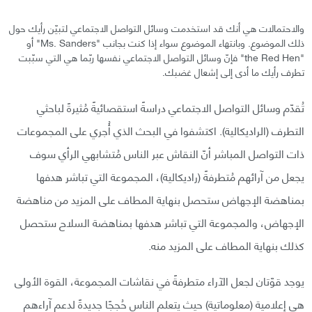
والاحتمالات هي أنك قد استخدمت وسائل التواصل الاجتماعي لتبيّن رأيك حول
ذلك الموضوع. وبانتهاء الموضوع سواء إذا كنت بجانب "Ms. Sanders" أو
"the Red Hen" فإنّ وسائل التواصل الاجتماعي نفسها ربّما هي التي سبّبت
تطرف رأيك ما أدى إلى إشعال غضبك.
تُقدّم وسائل التواصل الاجتماعي دراسةً استقصائيةً مُثيرةً لباحثي
التطرف (الراديكالية). اكتشفوا في البحث الذي أُجري على المجموعات
ذات التواصل المباشر أنّ النقاش عبر الناس مُتشابهي الرأي سوف
يجعل من آرائهم مُتطرفةً (راديكالية)، المجموعة التي تباشر هدفها
بمناهضة الإجهاض ستحصل بنهاية المطاف على المزيد من مناهضة
الإجهاض، والمجموعة التي تباشر هدفها بمناهضة السلاح ستحصل
كذلك بنهاية المطاف على المزيد منه.
يوجد قوّتان لجعل الآراء متطرفةً في نقاشات المجموعة، القوة الأولى
هي إعلامية (معلوماتية) حيث يتعلم الناس حُججًا جديدةً لدعم آراءهم