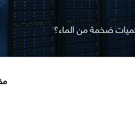
 كميات ضخمة من الماء؟
مق