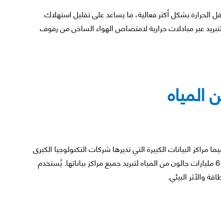
ه ينقل الحرارة بشكل أكثر فعالية، ما يساعد على تقليل استهلاك
 التبريد عبر مبادلات حرارية لامتصاص الهواء الساخن من رفوف
 المياه
ا مراكز البيانات الكبيرة التي تديرها شركات التكنولوجيا الكبرى
مثل جوجل. أفادت جوجل عام 2023 باستهلاكها أكثر من 6 مليارات جالون من المياه لتبريد جميع مراكز بياناتها. يُستخدم
اقة والأثر البيئي.