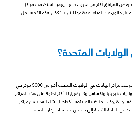
 بعض المرافق أكثر من مليون جالون يوميًا. استخدمت مراكز
لبيانات الأمريكية مجتمعةً في عام 2020 ما يُقدّر بـ 174 مليار جالون من المياه، معظمها للتبريد. تكفي هذه الكمية لملء
 الولايات المتحدة؟
تتصدر الولايات المتحدة العالم في نشر مراكز البيانات. بلغ عدد مراكز البيانات في الولايات المتحدة أكثر من 5300 مركز في
ًا. تُعد ولايات فرجينيا وتكساس وكاليفورنيا الأكثر احتواءً على هذه المراكز،
، والظروف المناخية الملائمة. يُخطط لإنشاء العديد من مراكز
يزيد من الحاجة المُلحة إلى تحسين ممارسات إدارة المياه.