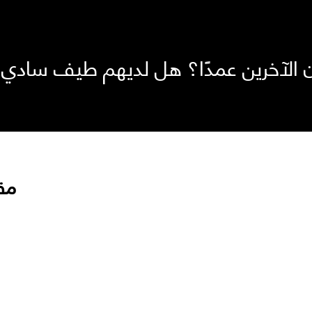
ن الآخرين عمدًا؟ هل لديهم طيف سادي
مق