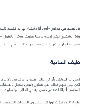
قد نصيح في حماس «أوه، أنا متيقنة أنها لم تقصد ذلك!» 
ونُبرّر لشخصٍ نهتم لأمره عاملنا بطريقة سيئة، بالقول: «با
مُسيء، أم أن بعض الناس يسعون لإيذاء غيرهم عامدين؟
طيف السادية
نميل إلى 
لكن ليس كلهم كذلك. في تساؤل واقعي متصل بالعلاقات في
المناسب أحيانًا لكنه عن حسن نية في الغالب، والسلوك ال
عام 2019، تحرَّت لورا ك. جونسون السمات الشخص