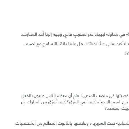
في محاولة لإيجاد عذر لتعقيبٍ قاسٍ وجهه إلينا أحد المعارف.
لتأكيد يعاني عبئًا ثقيلًا!». هل علينا دائمًا التسامح مع تصرف
!
الاعتقاد بأن كل الناس طيبون. أعرف بعد 23 عامًا قضيتها في منصب المدعي العام أن معظم الناس طيبون بالفعل.
 العصر الحديث، كيف تعي الفرق؟ كيف تُفرِّق بين السلوك غير
خبيث المتعمد؟
ية للسادية تحت السريرية، وعلاقتها بالثالوث المظلم من الشخصيات.