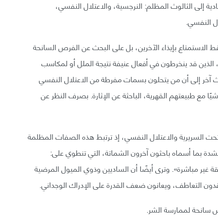
دية إلى الثالوث المظلم: النرجسية، والاعتلال النفسي،
ال النفسي.
الاستمتاع بإيذاء الآخرين، بل على البحث عن الفرص السانحة
، الذين قد ينخرطون في أفعال عنيفة نتيجة الملل أو لمكاسب
ث آخر إلى أن من يتحلون بسمات مفرطة من الاعتلال النفسي
يًا مع طبيعتهم القهرية، الباحثة عن الإثارة. بصرف النظر عن
 تحت السريرية والاعتلال النفسي، إذ ترتبط هذه الصفات المظلمة
 بشدة بما أسماه باحثون آخرون الشماتة، التي تنطوي على:
ة غير مباشرة». وترى أيضًا أن الساديين وذوي الميول المرضية
ون التعاطف، ويعانون ضعف القدرة على الإدراك الوجداني.
رص سانحة لممارسة الشر.