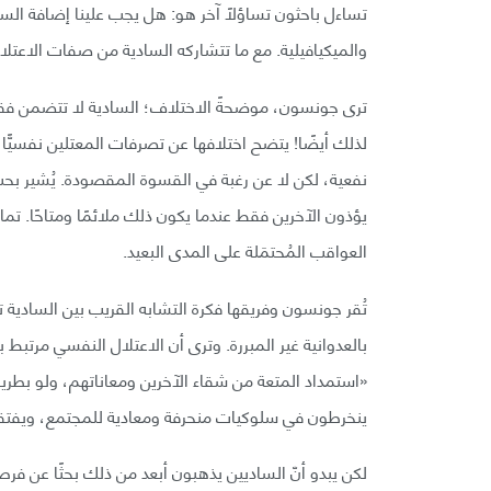
تساءل باحثون تساؤلًا آخر هو: هل يجب علينا إضافة السا
والميكيافيلية. مع ما تتشاركه السادية من صفات الاعتل
ترى جونسون، موضحةً الاختلاف؛ السادية لا تتضمن فقط 
لذلك أيضًا! يتضح اختلافها عن تصرفات المعتلين نفسيًّا
نفعية، لكن لا عن رغبة في القسوة المقصودة. يُشير بح
يؤذون الآخرين فقط عندما يكون ذلك ملائمًا ومتاحًا. تماش
العواقب المُحتمَلة على المدى البعيد.
تُقر جونسون وفريقها فكرة التشابه القريب بين السادية
بالعدوانية غير المبررة. وترى أن الاعتلال النفسي مرتبط
«استمداد المتعة من شقاء الآخرين ومعاناتهم، ولو بطريق
ينخرطون في سلوكيات منحرفة ومعادية للمجتمع، ويفتقد
لكن يبدو أنّ الساديين يذهبون أبعد من ذلك بحثًا عن ف