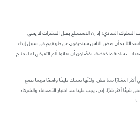
ف السلوك السادي؛ إذ إن الاستمتاع بقتل الحشرات لا يعني
دراسة الثانية أن بعض الناس سينحرفون عن طريقهم في سبيل إيذاء
معدلات سادية منخفضة، يفضّلون أن يعانوا ألم التعرض لماء مثلج
كثر انتشارًا مما نظن. ولأنّها تمتلك طيفًا واسعًا فربما نضع
ي شيئًا أكثر شرًّا. إذن، يجب علينا عند اختيار الأصدقاء والشركاء
ت!