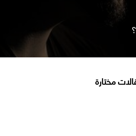
؟
الات مختارة