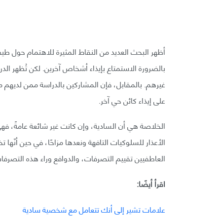
أظهر البحث العديد من النقاط المثيرة للاهتمام حول طي
بالضرورة الاستمتاع بإيذاء أشخاص آخرين. لكن تُظهر ال
غيرهم. بالمقابل، فإن المشاركين بالدراسة ممن لديهم 
على إيذاء كائن حي آخر.
الخلاصة هي أن السادية، وإن كانت غير شائعة عامةً، فهي أ
الأعذار للسلوكيات التافهة ونعدها مزاحًا، في حين أنّها تخف
العاطفيين تقييم التصرفات، والدوافع وراء هذه التصرفا
اقرأ أيضًا:
علامات تشير إلى أنك تتعامل مع شخصية سادية