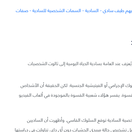
ة ما يُعرَف عند العامة بسادية الحياة اليومية إلى ثالوث الشخصيات
وك الإجرامي أو الفيتيشية الجنسية. لكن الحقيقة أن الأشخاص
لقسوة. يفسر هؤلاء شعبية القسوة بالموجودة في ألعاب الفيديو
لشخصية السادية توقع السلوك القاسي. وأظهرت أن الساديين
ل تشخيص حالة مبيدي الحشرات دون أي داعٍ، تناولت في دراستها