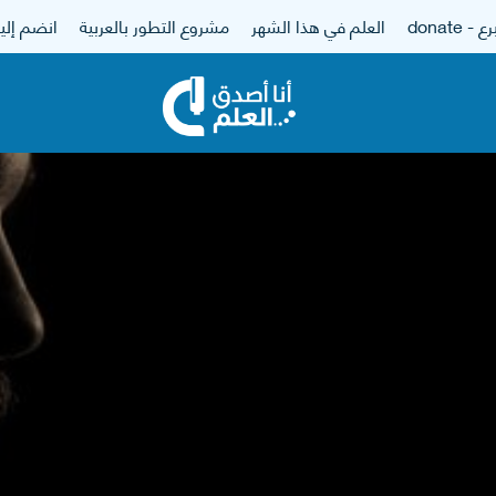
 - donate
العلم في هذا الشهر
مشروع التطور بالعربية
انضم إلين