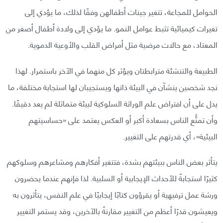
الحوامل للمجاعة، تتغير جينات أطفالهن وفقًا لذلك، ما يؤدي إلى
تغيرات كيميائية تثبط عوامل النمو. ما يؤدي إلى ولادة أطفال أصغر من
المعتاد، مع حالات مرضية مثل أمراض القلب والأوعية الدموية.
الطبيعة والتنشئة مترابطتان ويؤثر كل منهما في الآخر باستمرار. لهذا
نجد شخصين ينشآن في البيئة ذاتها ويستجيبان لها استجابة مختلفة، ما
يدل على أن افتراض علم الوراثة السلوكية لبيئة متماثلة لم يعد دقيقًا.
وأن تمتُّع الناس بسعادة أكبر أو العكس يعتمد على «حساسيتهم
البيئية»، أي قدرتهم على التغيير.
يتأثر بعض الناس ببيئتهم بشدة، فتتغير أفكارهم ومشاعرهم وسلوكهم
كثيرًا استجابةً للأحداث الإيجابية أو السلبية. لذا فإنهم عندما يحضرون
ورشة عمل ترفيهية أو يقرؤون كتابًا إيجابيًا في علم النفس، يتأثرون به
ويعيشون قدرًا أعظم من التغيير مقارنةً بالآخرين، وقد يستمر التغيير