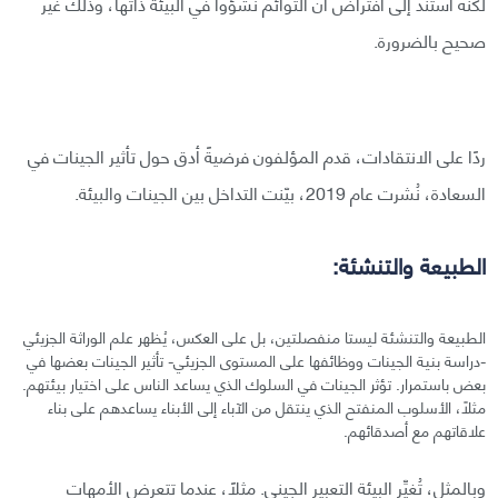
لكنه استند إلى افتراض أن التوائم نشؤوا في البيئة ذاتها، وذلك غير
صحيح بالضرورة.
ردًا على الانتقادات، قدم المؤلفون فرضيةً أدق حول تأثير الجينات في
السعادة، نُشرت عام 2019، بيّنت التداخل بين الجينات والبيئة.
الطبيعة والتنشئة:
الطبيعة والتنشئة ليستا منفصلتين، بل على العكس، يُظهر علم الوراثة الجزيئي
-دراسة بنية الجينات ووظائفها على المستوى الجزيئي- تأثير الجينات بعضها في
بعض باستمرار. تؤثر الجينات في السلوك الذي يساعد الناس على اختيار بيئتهم.
مثلًا، الأسلوب المنفتح الذي ينتقل من الآباء إلى الأبناء يساعدهم على بناء
علاقاتهم مع أصدقائهم.
وبالمثل، تُغيِّر البيئة التعبير الجيني. مثلًا، عندما تتعرض الأمهات