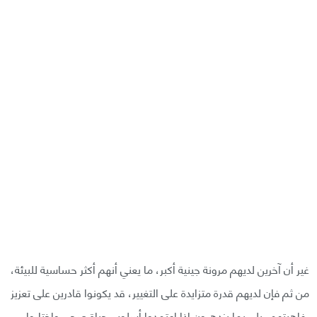
غير أن آخرين لديهم مرونة جينية أكبر، ما يعني أنهم أكثر حساسية للبيئة،
من ثم فإن لديهم قدرة متزايدة على التغيير، قد يكونوا قادرين على تعزيز
رفاهيتهم، بل ربما يزدهرون إذا اعتمدوا أسلوب حياة صحي واختاروا