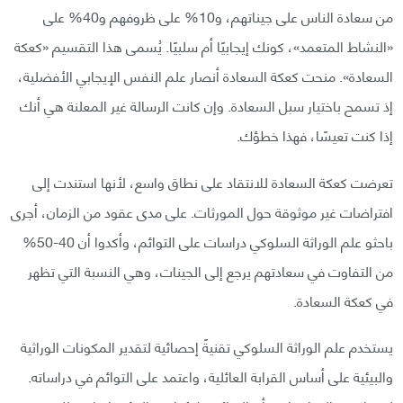
من سعادة الناس على جيناتهم، و10% على ظروفهم و40% على
«النشاط المتعمد»، كونك إيجابيًا أم سلبيًا. يُسمى هذا التقسيم «كعكة
السعادة». منحت كعكة السعادة أنصار علم النفس الإيجابي الأفضلية،
إذ تسمح باختيار سبل السعادة. وإن كانت الرسالة غير المعلنة هي أنك
إذا كنت تعيسًا، فهذا خطؤك.
تعرضت كعكة السعادة للانتقاد على نطاق واسع، لأنها استندت إلى
افتراضات غير موثوقة حول المورثات. على مدى عقود من الزمان، أجرى
باحثو علم الوراثة السلوكي دراسات على التوائم، وأكدوا أن 40-50%
من التفاوت في سعادتهم يرجع إلى الجينات، وهي النسبة التي تظهر
في كعكة السعادة.
يستخدم علم الوراثة السلوكي تقنيةً إحصائية لتقدير المكونات الوراثية
والبيئية على أساس القرابة العائلية، واعتمد على التوائم في دراساته.