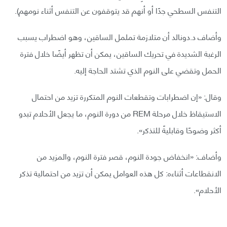
التنفس السطحي جدًا أو أنهم قد يتوقفون عن التنفس أثناء نومهم).
وأضاف د.دونالد أن متلازمة تململ الساقين، وهو اضطراب يسبب
الرغبة الشديدة في تحريك الساقين، يمكن أن تظهر أيضًا خلال فترة
الحمل وتقضي على النوم الذي تشتد الحاجة إليه.
وقال: «إن اضطرابات وتقطعات النوم المتكررة تزيد من احتمال
الاستيقاظ خلال مرحلة REM من دورة النوم، ما يجعل الأحلام تبدو
أكثر وضوحًا وقابليةً للتذكر».
وأضاف: «انخفاض جودة النوم، قصر فترة النوم، والمزيد من
الانقطاعات أثناءه: كل هذه العوامل يمكن أن تزيد من احتمالية تذكر
الأحلام».