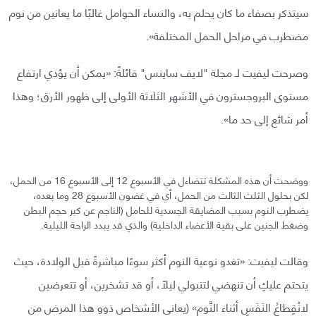
سيتذكر بصفاء ما كان يحلم به، والنساء الحوامل غالبًا ما يعانين من نوم
مضطرب في مراحل الحمل المختلفة».
وصرحت ليفيت لـ مجلة "لايف ساينس" قائلةً: «يمكن أن يؤدي ارتفاع
مستوى البروجسترون في الأشهر الثلاثة الأولى إلى ظهور الأرق؛ وهذا
أمر شائع إلى حد ما».
ووضحت أن هذه المشكلة تتضاءل في الأسبوع 12 إلى الأسبوع 16 من الحمل،
لكن بحلول الثلث الثالث من الحمل، أي في غضون الأسبوع 28 وما بعده،
يضطرب النوم بسبب المضايقة الجسدية للحامل (الناجم عن كبر حجم البطن
وضغط الجنين على بقية الأعضاء الداخلية) والذي قد يبدد الراحة الليلية.
وقالت ليفيت: «تغدو نوعية النوم أكثر سوءًا مباشرةً قبل الولادة، حيث
يتحتم عليكِ أن تنهضي لتتبولي ليلًا، أو قد تشخرين، أو تتعرضين
لانْقِطاعُ النَفَسِ أثناء النَّومِ» (يعاني الأشخاص ذوو هذا المرض من