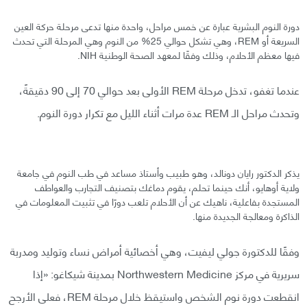
دورة النوم البشرية عبارة عن خمس مراحل، واحدة منها تدعى مرحلة حركة العين
السريعة أو REM، وهي تشكل حوالي 25% من النوم وهي المرحلة التي تحدث
فيها معظم الأحلام، وذلك وفقًا لمعهد الصحة الوطنية NIH.
عندما تغفو، تدخل مرحلة REM الأولى بعد حوالي 70 إلى 90 دقيقةً،
وتحدث مراحل الـ REM عدة مرات أثناء الليل مع تكرار دورة النوم.
يذكر الدكتور رايان دونالد، وهو طبيب وأستاذ مساعد في طب النوم في جامعة
ولاية أوهايو، أنك حينما تحلم، يقوم دماغك بتصنيف التجارب والعواطف
المستجدة بفاعلية، ناهيك عن أن الأحلام تلعب دورًا في تثبيت المعلومات في
الذاكرة ومعالجة الجديدة منها.
وفقًا للدكتورة جولي ليفيت، وهي أخصائية أمراض نساء وتوليد ومدربة
سريرية في مركز Northwestern Medicine بمدينة شيكاغو: «إذا
انقطعت دورة نوم الشخص واستيقظ خلال مرحلة REM، فعلى الأرجح