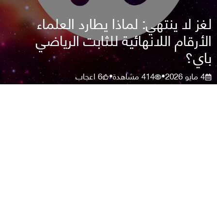
لغز لا ينتهي: لماذا يطارد العلماء
الأرقام اللانهائية للثابت الرياضي
باي؟
4 مايو 2026
414
مشاهدة
6
اعجاب
•
•