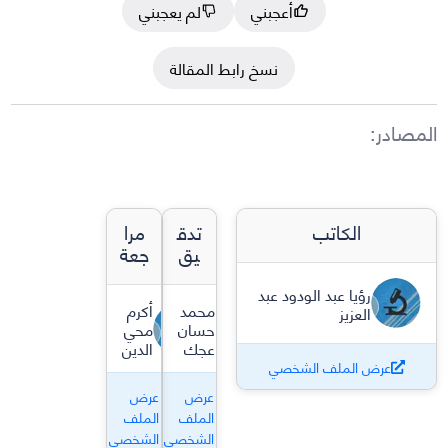
أعجبني
لم يعجبني
نسخ رابط المقالة
المصادر
:
الكاتب
تدق
مرا
يق
جعة
رؤيا عبد الودود عبد
محمد
أكرم
العزيز
حسان
محي
عجك
الدين
عرض الملف الشخصي
عرض
عرض
الملف
الملف
الشخصي
الشخصي