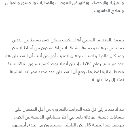
والفيزياء والإحصاء، ويظهر في الموجات والمدارات والجسور والمباني
ونماذج الحاسوب.
يقصد بالعدد غير النسبي أنه لا يكتب بشكل كسر بسيط من عددين
صحيحين، وهو ذو صيغة عشرية بلا نهاية ويتكون من أنماط لا تتكرر،
وقد كان عالم الرياضيات يوهان لامبرت أول من أثبت أن العدد باي هو
عدد غير نسبي عام 1761، إذ بين أنه لا يوجد كسر يساوي تمامًا نسبة
محيط الدائرة لقطرها، ومع أن العدد باي عدد محدد فمراتبه العشرية
تمتد إلى ما لانهاية.
قد لا نحتاج إلى كل هذه المراتب بالضرورة من أجل الحصول على
حسابات دقيقة، فوكالة ناسا في أكثر حساباتها الدقيقة عن الكون
تتوقف عند المرتبة 16. لكن الباحثين مستمرون في تحدي أنفسهم