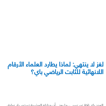
لغز لا ينتهي: لماذا يطارد العلماء الأرقام
اللانهائية للثابت الرياضي باي؟
العدد باي (pi) غير نسبي، ما يعني أن منازله العشرية تستمر بلا نهاية،