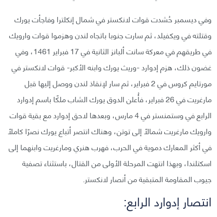
وفي ديسمبر حُشدت قوات لانكستر في شمال إنكلترا وفاجأت يورك
وقتلته في ويكفيلد، ثم سارت جنوبا باتجاه لندن وهزموا قوات وارويك
في طريقهم في معركة سانت ألبانز الثانية في 17 فبراير 1461، وفي
غضون ذلك، هزم إدوارد -وريث يورك وابنه الأكبر- قوات لانكستر في
مورتايم كروس في 2 فبراير، ثم سار لإنقاذ لندن ووصل إليها قبل
مارغريت في 26 فبراير، فأُعلن الدوق يورك الشاب ملكًا باسم إدوارد
الرابع في وستمنستر في 4 مارس، وبعدها ﻻحق إدوارد مع بقية قوات
وارويك مارغريت شمالًا إلى توتن، وهناك انتصر أتباع يورك نصرًا كاملًا
في أكثر المعارك دموية في الحرب، فهرب هنري ومارغريت وابنهما إلى
اسكتلندا، وبهذا انتهت المرحلة الأولى من القتال، باستثناء تصفية
جيوب المقاومة المتبقية من أنصار لانكستر.
انتصار إدوارد الرابع: