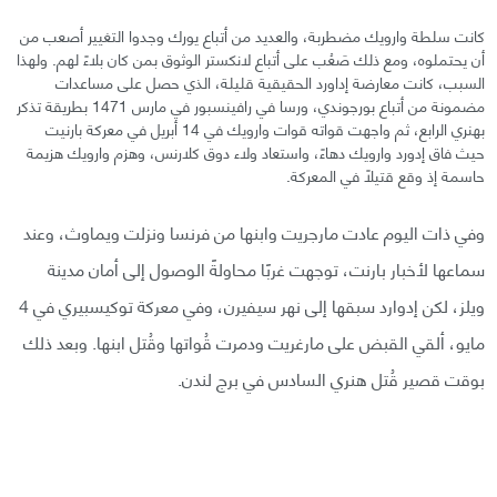
كانت سلطة وارويك مضطربة، والعديد من أتباع يورك وجدوا التغيير أصعب من
أن يحتملوه، ومع ذلك صَعُب على أتباع لانكستر الوثوق بمن كان بلاءً لهم. ولهذا
السبب، كانت معارضة إداورد الحقيقية قليلة، الذي حصل على مساعدات
مضمونة من أتباع بورجوندي، ورسا في رافينسبور في مارس 1471 بطريقة تذكر
بهنري الرابع، ثم واجهت قواته قوات وارويك في 14 أبريل في معركة بارنيت
حيث فاق إدورد وارويك دهاءً، واستعاد ولاء دوق كلارنس، وهزم وارويك هزيمة
حاسمة إذ وقع قتيلًا في المعركة.
وفي ذات اليوم عادت مارجريت وابنها من فرنسا ونزلت ويماوث، وعند
سماعها لأخبار بارنت، توجهت غربًا محاولةً الوصول إلى أمان مدينة
ويلز، لكن إدوارد سبقها إلى نهر سيفيرن، وفي معركة توكيسبيري في 4
مايو، ألقي القبض على مارغريت ودمرت قُواتها وقُتل ابنها. وبعد ذلك
بوقت قصير قُتل هنري السادس في برج لندن.