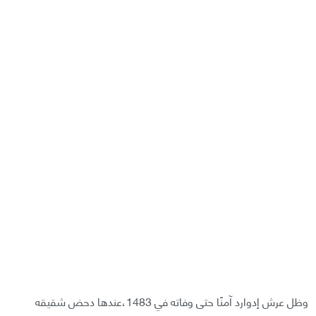
وظل عرش إدوارد آمنًا حتى وفاته في 1483،عندها دحض شقيقه