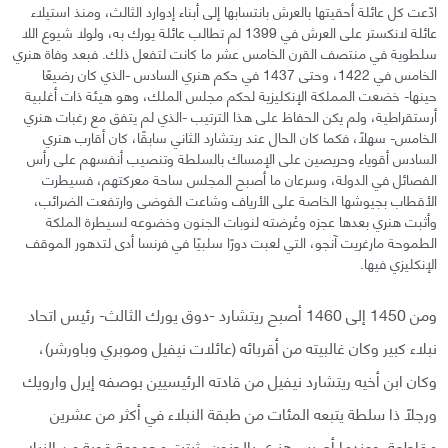
ادّعت كل عائلة أحقيتها بالعرش بانتسابها إلى أبناء إدوارد الثالث، ومنذ استيلاء
عائلة لانكستر على العرش في 1399 لم تطالب عائلة يورك به، ولوﻻ شيوع اللا
سلطوية في منتصف القرن الخامس عشر ما كانت لتفعل ذلك. فبعد وفاة هنري
الخامس في 1422، وحتى 1437 في حكم هنري السادس -الذي كان رضيعًا
حينها- خضعت المملكة الإنكليزية لحكم مجلس الملك، وهو هيئة ذات أغلبية
أرستقراطية، ولم يكن الحفاظ على هذا الترتيب -الذي لم يتفق مع رغبات هنري
الخامس- سهلًا، فكما كان الحال عند ريتشارد الثاني سابقًا، كان أقارب هنري
السادس أقوياء وحريصين على الإمساك بالسلطة وتنصيب أنفسهم على رأس
الفصائل في الدولة، وسرعان ما أصبح المجلس ساحة معركتهم، فسيطرت
الأقطاب بجيوشها الخاصة على الأرياف وشاعت الفوضى وارتفعت الضرائب،
وأثبت هنري بعدها عجزه وعُرضته لنوبات الجنون وخضوعه لسيطرة الملكة
الطموحة مارغريت آنجو، التي لعبت دورًا سلبيًا في فرنسا أدى لتدهور الموقف
الإنكليزي فيها.
ومن 1450 إلى 1460 أصبح ريتشارد -دوق يورك الثالث- رئيس اتحاد
نبلاء كبير وكان غالبيته من أقربائه (عائلات نيفيل وموبري وباورشر)،
وكان ابن أخيه ريتشارد نيفيل من قادته الرئيسيين بوصفه إيرل وارويك
ورجلًا ذا سلطة يتبعه المئات من طبقة النبلاء في أكثر من عشرين
مقاطعة. وعندما أصيب هنري بالجنون، ثبتت مجموعة قوية من النبلاء