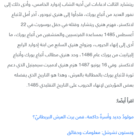
ريتشارد الثالث ادعاءات ابن أخيه الشاب إدوارد الخامس، وأدى ذلك إلى
نفور العديد من أتباع يورك، فلجأوا إلى هنري تيودور، آخر أمل لأتباع
لانكستر، فهزم هنري ريتشارد وقتله في حقل بوسورث في 22
أغسطس 1485 بمساعدة الفرنسيين والمنشقين من أتباع يورك، ما
أدى إلى إنهاء الحروب، وبزواج هنري السابع من ابنة إدوارد الرابع
إليزابيث من يورك عام 1486، وحد هنري مطالب أتباع يورك وأتباع
لانكستر. وفي 16 يونيو 1487 هزم هنري لامبرت سيمينيل الذي دعم
ثورة لأتباع يورك بالمطالبة بالعرش، وهذا هو التاريخ الذي يفضله
بعض المؤرخين لإنهاء الحروب على التاريخ التقليدي 1485.
اقرأ أيضًا:
مولودٌ جديد وأسرةٌ حاكمة، فمن يرث العرش البريطانيّ؟
ونستون تشرشل: معلومات وحقائق