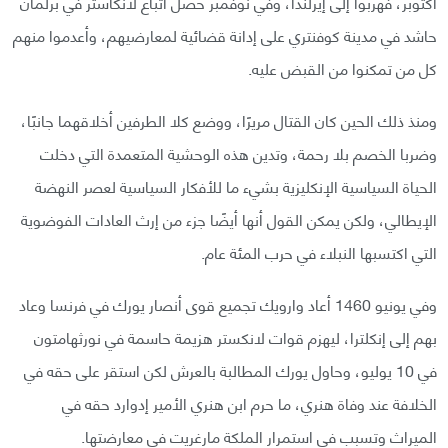
أكتوبر، فهربوا إلى إيرلندا، وفي نوفمبر حصل أتباع لانكاستر في برلمان
حاشد في مدينة كوفنتري على إدانة قضائية لمعارضيهم، وأعدموا منهم
كل من تمكنوا من القبض عليه.
ومنذ ذلك الحين كان القتال مريرًا، ووضع كلا الطرفين أخلاقهما جانبًا،
وضربا الخصم بلا رحمة، وتدين هذه الوحشية المتعمدة التي دخلت
الحياة السياسية الإنكليزية بشيء ما للأفكار السياسية لعصر النهضة
الإيطالي، ولكن يمكن القول أنها أيضًا جزء من إرث العادات الفوضوية
التي اكتسبها النبلاء في حرب المئة عام.
وفي يونيو 1460 أعاد وارويك تجميع قوى أنصار يورك في فرنسا وعاد
بهم إلى إنكلترا، ليهزم قوات لانكستر هزيمة حاسمة في نورثهامتون
في 10 يوليو، وحاول يورك المطالبة بالعرش لكن استقر على حقه في
الخلافة عند وفاة هنري، ما حرم ابن هنري الأمير إدوارد حقه في
الميراث وتسبب في استمرار الملكة مارغريت في معارضتها.