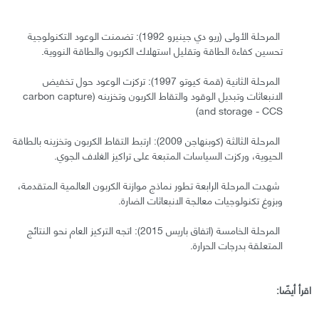
المرحلة الأولى (ريو دي جينيرو 1992): تضمنت الوعود التكنولوجية
تحسين كفاءة الطاقة وتقليل استهلاك الكربون والطاقة النووية.
المرحلة الثانية (قمة كيوتو 1997): تركزت الوعود حول تخفيض
الانبعاثات وتبديل الوقود والتقاط الكربون وتخزينه (carbon capture
and storage - CCS)
المرحلة الثالثة (كوبنهاجن 2009): ارتبط التقاط الكربون وتخزينه بالطاقة
الحيوية، وركزت السياسات المتبعة على تراكيز الغلاف الجوي.
شهدت المرحلة الرابعة تطور نماذج موازنة الكربون العالمية المتقدمة،
وبزوغ تكنولوجيات معالجة الانبعاثات الضارة.
المرحلة الخامسة (اتفاق باريس 2015): اتجه التركيز العام نحو النتائج
المتعلقة بدرجات الحرارة.
اقرأ أيضًا: