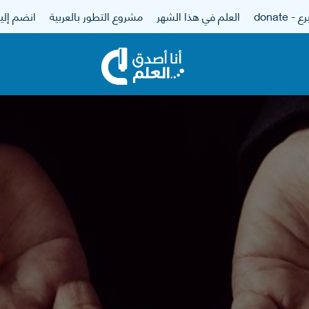
 - donate
العلم في هذا الشهر
مشروع التطور بالعربية
انضم إلين