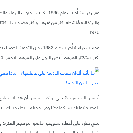
وفي دراسة أُجريت عام 1996، كانت ا
والبرتقالية مُنشطة أكثر من غيرها. وأكثر مضادات الاك
1970.
وحسب دراسة أُجريت عام 1982، ف
أكبر. ستختار المرهم أبيض اللون على المرهم الأحمر للت
أتشعر بالاستغراب؟ حتى لو كنت تشعر بأن هذا لا ينطبق 
المختلفة عليك سايكولوجيًا وفي مختلف أنحاء حياتك اليو
لنلقِ نظرة على أخطاء تسويقية ماضية لتوضيح الفكرة: 
شفاف اللون إلى عدم تقبل الناس لألوانها غير المتوقعة