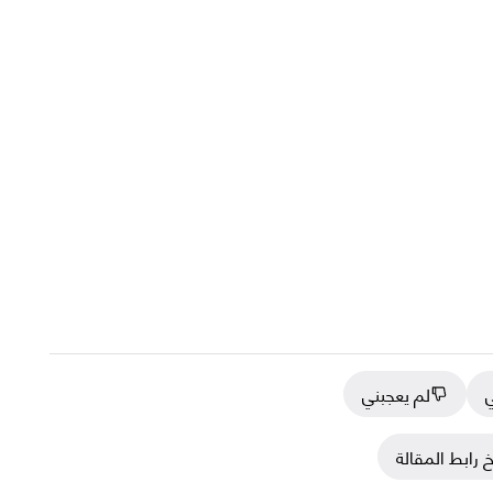
ي
لم يعجبني
 رابط المقالة