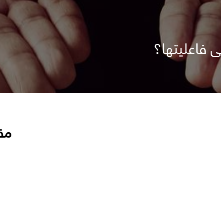
ى فاعليتها؟
مق