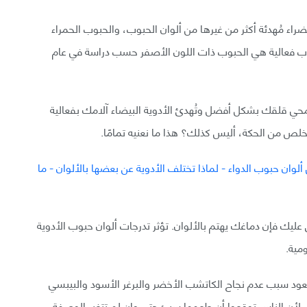
لحبوب الزرقاء والخضراء مُهدئة أكثر من غيرها من ألوان الحبوب، والحبوب الحمراء
تئاب فعالية هي الحبوب ذات اللون الأصفر حسب دراسة في عام
إن الأدوية الخضراء تمحي قلقك بشكل أفضل وتُهدئ الأدوية البيضاء آلامك بفعالية
خلص من الحكة، أليس كذلك؟ هذا ما نعنيه تمامًا.
عليك فإن دماغك يهتم بالألوان. تؤثر تدرجات ألوان حبوب الأدوية
مية.
يعود سبب عدم نجاح الكاتشب الأخضر والبرغر الأسود والبيبسي
، لأن الناس توقعوا أن طعمها سيئ حتى وإن لم تتغير الوصفة