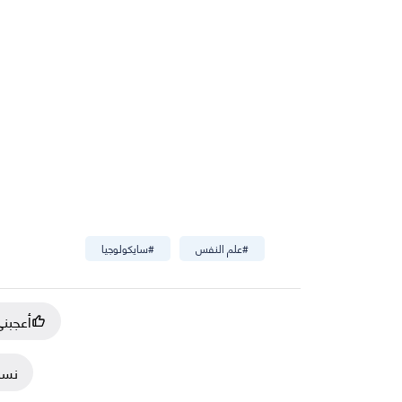
#
علم النفس
#
سايكولوجيا
أعجبن
نسخ