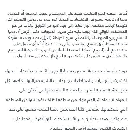
تُفرض ضريبة البيع التقليدية فقط على المستخدم النهائي للسلعة أو الخدمة.
وبما أن غالبية السلع في الاقتصادات الحديثة تمر بعدد من مراحل التصنيع التي
تتولاها كيانات مختلفة، تبرز الحاجة إلى جهد كبير من التوثيق لإثبات من هو
المستخدم النهائي الذي يجب عليه دفع ضريبة المبيعات. مثلًا، افرض أن مربيًا
للأغنام يبيع الصوف لشركة تصنّع نسيج الخياطة (الغزل)، ثم تبيع هذه الشركة
منتجها لشركة أخرى تصنع الملابس، والتي يجب عليها أيضًا أن تحصل على
شهادة بيع. أخيرًا، تبيع الشركة المصنعة للملابس الجوارب الصوفية لمتجر بيع
بالمفرد، الذي سيفرض على زبائنه ضريبة البيع بالإضافة إلى سعر الجوارب.
توجد تشريعات متنوعة لفرض ضريبة البيع وغالبًا ما يحدث تداخل بينها،
إذ تفرض الولايات والمقاطعات والإدارات البلدية ضرائبها الخاصة بكل
منها. تشبه ضريبة البيع كثيرًا ضريبة الاستخدام التي تُطبّق على
المواطنين عند شرائهم مواد من منطقة تختلف بقوانينها عن المنطقة
التي يسكنونها. وتُفرض كلتا الضريبتين وفقًا للنسبة نفسها على نحو
عام ولكن يصعب تطبيق ضريبة الاستخدام لأنها تُفرض فقط على
الكميات الكبيرة المشتراة من السلع المادية.