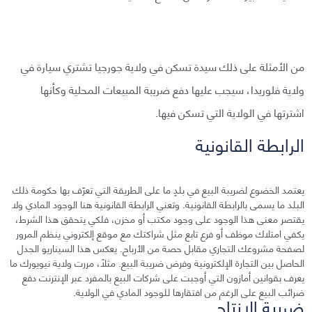
من الأمثلة على ذلك سيدة تسكن في ولاية جورجيا تشتري سيارة في
ولاية فلوريدا، سيجب عليها دفع ضريبة المبيعات المحلية وكأنها
اشترتها في الولاية التي تسكن فيها.
الرابطة القانونية
يعتمد الخضوع لضريبة البيع في بلدٍ ما على الطريقة التي تعرّف بها حكومة ذلك
البلد ما يسمى بالرابطة القانونية. وتعني الرابطة القانونية هنا الوجود المادي ولا
يقتصر معنى هذا الوجود على وجود مكتب أو مخزن، فلكي يتحقق هذا الشرط،
يكفي امتلاك موظف أو فرع تابع مثل شراكتك مع موقع إلكتروني ينظم المرور
لصفحة مشروعك التجاري مقابل حصة من الأرباح. يعكس هذا السيناريو الجدل
الحاصل بين التجارة الإلكترونية وفرض ضريبة البيع. مثلًا، مررت ولاية نيويورك ما
يعرف بقوانين أمازون التي أوجبت على شركات البيع بالمفرد عبر الإنترنت دفع
ضرائب البيع على الرغم من افتقارها للوجود المادي في الولاية.
ضريبة الإنتاج