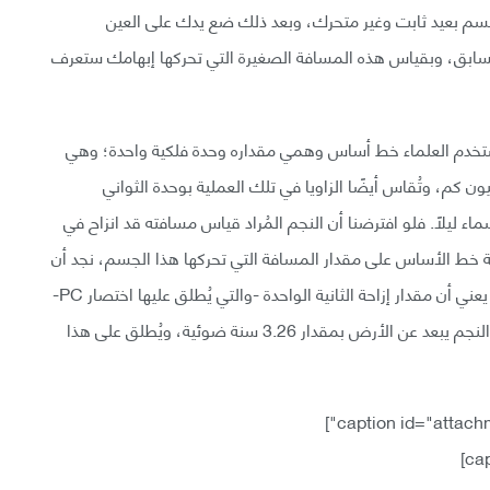
سم بعيد ثابت وغير متحرك، وبعد ذلك ضع يدك على العين
سابق، وبقياس هذه المسافة الصغيرة التي تحركها إبهامك ستعرف
يستخدم العلماء خط أساس وهمي مقداره وحدة فلكية واحدة؛ وهي
المسافة بين الأرض والشمس وقدرها 150 مليون كم، وتُقاس أيضًا الزاويا في تلك العملية بوحدة الثواني
ليلًا. فلو افترضنا أن النجم المُراد قياس مسافته قد انزاح في
 خط الأساس على مقدار المسافة التي تحركها هذا الجسم، نجد أن
الناتج قدره 30.9 تريليون كم أو 3.26 سنة ضوئية؛ وهذا يعني أن مقدار إزاحة الثانية الواحدة -والتي يُطلق عليها اختصار PC-
لأي نجم في السماء قدره 3.26 سنة ضوئية؛ أي أن هذا النجم يبعد عن الأرض بمقدار 3.26 سنة ضوئية، ويُطلق على هذا