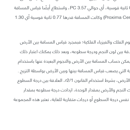
التزيح الحاصل للنجم (61 Cygni)، والذي كان قدره 0.28 ثانية قوسية، أي حوالي 3.57 PC، واستطاع أيضًا قياس المسافة
بين الأرض وأقرب النجوم للنظام الشمسي وهو (Proxima Centauri) وكانت المسافة قدرها 0.77 ثانية قوسية أي 1.30
علوم الفلك والفيزياء الفلكية؛ فبمجرد قياس المسافة بين الأرض
اقة بين لون النجم ودرجة سطوعه، وبعد ذلك يمكنك اعتبار ذلك
كن حساب المسافة بين الأرض والنجوم البعيدة عنها باستخدام
ية التي يصعب قياس المسافة بينها وبين الأرض بواسطة التزيح .
ولكن بمعرفة درجة سطوعه، يمكن معرفة درجة بعده عن الأرض، بشرط استخدام القانون 1/r2، العلاقة بين درجة السطوع
 النجم والأرض بمقدار الوحدة، ازدادت درجة سطوعه بمقدار
نفس درجة السطوع أو درجات متقاربة للغاية، نعتبر هذه المجموعة