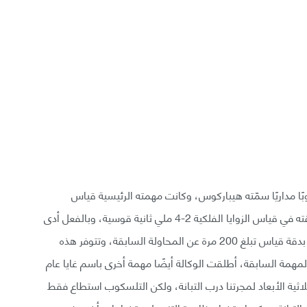
 الفضاء الأوروبية (ESA) سنة 1989 تلسكوبًا مداريًا سمّته هيباركوس، وكانت مهمته الرئيسية قياس
المسافات بين النجوم بواسطة ظاهرة التزيح ، وبلغت دقته في قياس الزوايا الفلكية 2-4 ملي ثانية قوسية، وبالفعل أدى
التلسكوب مهمته بنجاح في قياس حوالي 100000 نجم بدقة قياس تبلغ 200 مرة عن المحاولة السابقة، وتتوفر هذه
المهمة السابقة، أطلقت الوكالة أيضًا مهمة أخرى باسم غايا عام
لاثية الأبعاد لمجرتنا درب التبانة، ولكن التلسكوب استطاع فقط