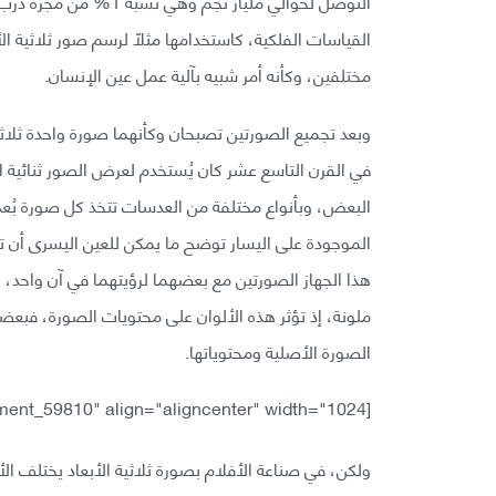
التوصل لحوالي مليار نجم
القياسات الفلكية، كاستخدامها مثلًا لرسم صور ثلاثية ا
مختلفين، وكأنه أمر شبيه بآلية عمل عين الإنسان.
في القرن التاسع عشر كان يُستخدم لعرض الصور ثنائية ال
البعض، وبأنواع مختلفة من العدسات تتخذ كل صورة بُعدًا
الموجودة على اليسار توضح ما يمكن للعين اليسرى أن تر
هذا الجهاز الصورتين مع بعضهما لرؤيتهما في آن واحد
ملونة، إذ تؤثر هذه الألوان على محتويات الصورة، فبعض
الصورة الأصلية ومحتوياتها.
[caption id="attachment_59810" align="aligncenter" width="1024"]
ولكن، في صناعة الأفلام بصورة ثلاثية الأبعاد يختلف الأم