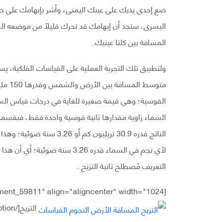
ضع إحدى يديك على عينك اليمنى، وأشر بإبهامك على ج
اليسرى، ستجد أن إبهامك قد تحرك قليلًا من موضعه ال
المسافة بين كلتا عينيك.
ولتطبيق تلك التجربة العملية على القياسات الفلكية، 
متوسط 
القوسية؛ وهي قيمة صغيرة للغاية في درجات قياس السماء 
السماء زاوية مقدارها ثانية قوسية واحدة فقط، فبقسمة
التعريف مُصطلح ثانية التزيح .
[caption id="attachment_59811" align="aligncenter" width="1024"]
التزيح[/caption]