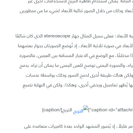
 وهي نسبة 1% من مجرة درب التبانة. يمكن استخدام ظاهرة التزيح لاستخدامات أخرى غير
لأبعاد وذلك من خلال الصور ثنائية الأبعاد لشيء ما من منظورين
وبعد تجميع الصورتين تصبحان وكأنهما صورة واحدة ثلاثية الأبعاد؛ فعلى سبيل المثال جهاز stereoscope الذي كان شائعًا
أبعاد في صورة ثلاثية الأبعاد، إذ تُوضع الصورتان بجوار بعضهما
 مختلفًا، مع الوضع في الاعتبار المسافة بين العينين، فالصورة
اه، والصورة اليمنى توضح للعين اليمنى ما يمكن أن تراه. يدمج
، ولكن هناك طريقة أخرى لدمج الصور وذلك بواسطة عدسات
ها يُظهر تفاصيل ويخفي أخرى، وهكذا، ولكن في النهاية تضيع
التزيح[/caption]
ر قليلًا، إذ يُصور المشهد الواحد بعدة كاميرات متعامدة على