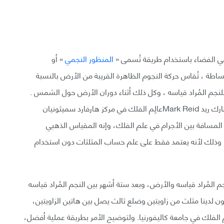
 في الفضاء باستخدام طريقة تُسمى «
المنظور النجمي
» أو
بساطة ، تُقاس حركة النجوم الظاهرة القريبة من الأرض بالنسبة
 للنجم المُراد قياسه ، وكل ذلك أثناء دوران الأرض حول الشمس .
وللتعبير عن أهمية التزيح في القياسات الفلكية، يُصرح مارك ريد Mark Reidعالِم الفلك في مركز هارفارد سميثونيان
 المسافة بين الأجرام في علم الفلك، وإنه المقياس الذهبي
 وذلك لأنه يعتمد فقط على علم حساب المثلثات دون استخدام
م المُراد قياسه والأرض، وبعد ستة أشهر بين النجم المُراد قياسه
ون لدينا مثلث من زاويتين وضلع ثالث يصل بين هاتين الزاويتين،
رد رايت Edward L. Wrightأستاذ علوم الفلك في جامعة كاليفورنيا. ولتوضيح الأمر بطريقة عملية أفضل،