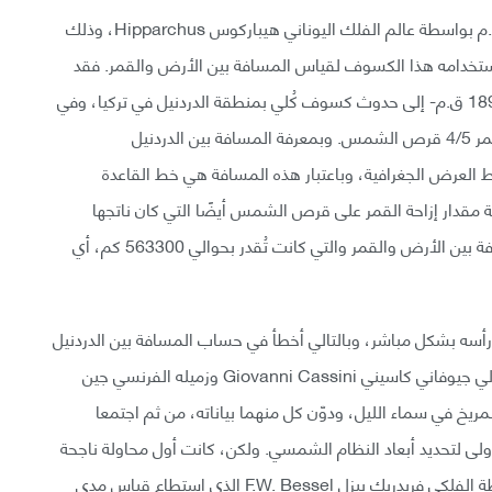
أُجريت أول عملية قياس فلكي بطريقة التزيح عام 189 ق.م بواسطة عالم الفلك اليوناني هيباركوس Hipparchus، وذلك
خدامه هذا الكسوف لقياس المسافة بين الأرض والقمر. فقد
أشار هيباركوس في كتابته -في الرابع عشر من آذار سنة 189 ق.م- إلى حدوث كسوف كُلي بمنطقة الدردنيل في تركيا، وفي
نفس التوقيت بجنوب مدينة الإسكندرية بمصر حجب القمر 4/5 قرص الشمس. وبمعرفة المسافة بين الدردنيل
95 كم أو 9 درجات على خطوط العرض الجغرافية، وباعتبار هذه المسافة هي خط القاعدة
مقدار إزاحة القمر على قرص الشمس أيضًا التي كان ناتجها
حوالي عشر درجة؛ فقد استطاع هيباركوس معرفة المسافة بين الأرض والقمر والتي كانت تُقدر بحوالي 563300 كم، أي
رأسه بشكل مباشر، وبالتالي أخطأ في حساب المسافة بين الدردنيل
والإسكندرية. لكن في عام 1672، استطاع الفلكي الإيطالي جيوفاني كاسيني Giovanni Cassini وزميله الفرنسي جين
بة كوكب المريخ في سماء الليل، ودوّن كل منهما بياناته، من ثم اجتمعا
ولى لتحديد أبعاد النظام الشمسي. ولكن، كانت أول محاولة ناجحة
لقياس الأبعاد الفلكية باستخدام التزيح عام 1838 بواسطة الفلكي فريدريك بيزل F.W. Bessel الذي استطاع قياس مدى