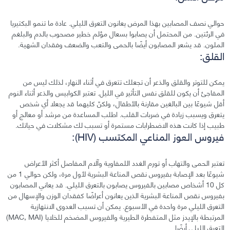
حوالي نصف المصابين بهذا المرض يعانون التعرق الليلي. عادة ما تنمو البكتيريا
في الرئتين. من المحتمل أن يصابوا بسعال مؤلم خطير مصحوب بالدم والبلغم
الملون. قد يشعر المصابون أيضًا بالحمى والتعب والضعف وفقدان الشهية.
القلق:
يمكن للتوتر والقلق والذعر أن تجعلك تتعرق في أثناء النهار، لذلك ليس من
المفاجئ أن يكون للقلق نفس التأثير في الليل. تعتبر الكوابيس والذعر أثناء النوم
أقل شيوعًا بين البالغين مقارنة بالأطفال، ولكنّ كليهما قد يجعلا أي شخص
يتعرق ويسبب زيادة في ضربات القلب. اطلب المساعدة من مرشد أو معالج أو
طبيب إذا كانت هذه الاضطرابات مستمرة أو تسبب لك مشكلات في حياتك.
فيروس العوز المناعي المكتسب (HIV):
تعتبر الحمى والتهاب أو تورم الغدد اللمفاوية وآلام المفاصل أكثر الأعراض
شيوعًا بعد الإصابة بفيروس نقص المناعة البشرية لأول مرة، ولكن حوالي 1 من
كل 10 أشخاص مصابين بالفيروس يصابون بالتعرق الليلي. قد يعاني المصابون
بفيروس نقص المناعة البشرية الذين يعانون أعراضًا كفقدان الوزن والإسهال من
التعرق الليلي مرة واحدة في الأسبوع. يمكن أن تسبب العدوى الانتهازية
المرتبطة بالإيدز مثل المتفطرة الطيرية والفيروس المضخم للخلايا (MAC, MAI)
التعرق الليلي أيضًا.