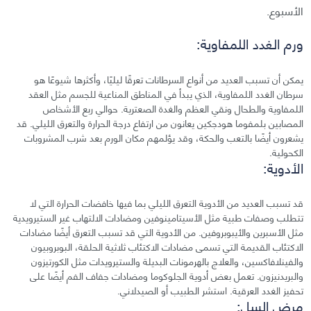
الأسبوع.
ورم الغدد اللمفاوية:
يمكن أن تسبب العديد من أنواع السرطانات تعرقًا ليليًا، وأكثرها شيوعًا هو
سرطان الغدد اللمفاوية، الذي يبدأ في المناطق المناعية للجسم مثل العقد
اللمفاوية والطحال ونقي العظم والغدة الصعترية. حوالي ربع الأشخاص
المصابين بلمفوما هودجكين يعانون من ارتفاع درجة الحرارة والتعرق الليلي. قد
يشعرون أيضًا بالتعب والحكة، وقد يؤلمهم مكان الورم بعد شرب المشروبات
الكحولية.
الأدوية:
قد تسبب العديد من الأدوية التعرق الليلي بما فيها خافضات الحرارة التي لا
تتطلب وصفات طبية مثل الأسيتامينوفين ومضادات الالتهاب غير الستيرويدية
مثل الأسبرين والأيبوبروفين. من الأدوية التي قد تسبب التعرق أيضًا مضادات
الاكتئاب القديمة التي تسمى مضادات الاكتئاب ثلاثية الحلقة، البوبروبيون
والفينلافاكسين، والعلاج بالهرمونات البديلة والستيرويدات مثل الكورتيزون
والبريدنيزون. تعمل بعض أدوية الجلوكوما ومضادات جفاف الفم أيضًا على
تحفيز الغدد العرقية. استشر الطبيب أو الصيدلاني.
مرض السل: