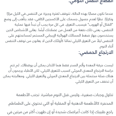
عندما تكون مصابًا بهذه الحالة، تتوقف لفترة وجيزة عن التنفس في الليل مرارًا
وتكرارًا. نظرًا لعدم حصول جسمك على الأكسجين الكافي، فقد يتأهب إلى وضع
"القتال أو الهروب" فيسبب التعرق. في كل مرة يجب أن تبدأ فيها عملية
التنفس، يعني ذلك دفعة من العمل من عضلاتك أيضًا. يعاني الأشخاص الذين
يستخدمون جهاز ضغط المسالك الهوائية الإيجابي المستمر لمساعدتهم على
التنفس ليلًا من التعرق الليلي تمامًا كأولئك الذين لا يعانون من توقف التنفس
أثناء النوم.
الارتجاع الحمضي:
ليست حرقة المعدة وألم الصدر فقط هما اللذان يمكن أن يوقظاك. لم تتم
دراسة الارتجاع المعدي المريئي كسبب للتعرق الليلي، لكن الأطباء يرجحون أن
هناك صلة محتملة بين الارتجاع المعدي المريئي والتعرق الليلي. ومعالجته يمكن
أن تخفف من التعرق الليلي.
تناول وجبات صغيرة، وليس قبل النوم مباشرة. تجنب الأطعمة
المحفزة كالأطعمة الدهنية أو المقلية أو التي تحتوي على الطماطم.
راجع طبيبك إذا كانت أعراضك شديدة أو إن ظهرت أكثر من مرتين في