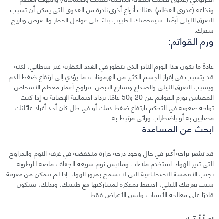
ونخاعه (عدوى العظام). هناك أنواع أخرى نادرة من العدوى التي يمكن أن تسبب
التعرق الليلي أيضًا. سيفحصك الطبيب بناءً على عوامل الخطر والتعرض وتاريخ
سفرك.
ورم القواتم:
عادةً ما يكون هذا الورم النادر الذي يتطور في الغدد الكظرية غير سرطاني، لكنه
قد يتسبب في إفراز الجسم الكثير من الهرمونات، ما يؤدي إلى ارتفاع ضغط الدم
ويسبب التعرق الليلي والصداع وتسارع النبض. تتراوح أعمار معظم الأشخاص
المصابين بورم القواتم بين 20 و50 عامًا. تزداد احتمالية الإصابة به إذا كنت
تواجه صعوبة في التحكم بارتفاع ضغط دمك أو في حال كان أحد أفراد عائلتك
مصابين به أو باضطراب وراثي مرتبط به.
ابحث عن المساعدة
قد تشعر براحة أكبر في حال وجود درجة حرارة منخفضة في غرفة النوم والمراوح
التي تدير الهواء. استخدم ملاءات وملابس نوم سريعة الجفاف ماصة للرطوبة.
تجنب الأقمشة الاصطناعية التي لا تسمح بمرور الهواء. إذا لم تتمكن من معرفة
سبب تعرقك الليلي، احتفظ بمفكرة لمشاركتها مع طبيبك. وبذلك، ستكون
قادرًا على معالجة الأسباب وليس الأعراض فقط.
اقرأ أيضًا: