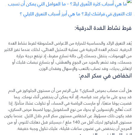
فرط نشاط الغدة الدرقية:
يُعَد التعرق الزائد والحساسية للحرارة من الأعراض الملحوظة لفرط نشاط الغدة
الدرقية. تتحكم الغدة الدرقية في عملية التمثيل الغذائي، لذلك عندما تفرز الكثير
من الهرمونات، ينتقل جسمك إلى حالة تسارع مفرط، إذ ترتفع درجة حرارة
جسمك، وقد تشعر بالمزيد من الجوع والعطش، أو بتسارع نبضات قلبك أو
ارتعاش يديك، وقد تصاب بالتعب والإسهال وفقدان الوزن.
انخفاض في سكر الدم:
هل أنت مصاب بمرض السكري؟ على الرغم من أن مستوى الجلوكوز في الدم
قد يبدو على ما يرام عند قياسه، إلا أنه يمكن أن ينخفض أثناء نومك. ربما
قضيت يومًا متعبًا، أو مارست الرياضة في المساء، أو تناولت عشاءً متأخرًا. إذا
كنت تُعالج بالإنسولين أو بدواء من نوع السلفونيل يوريا لضبط مرض السكري،
فقد يكون ذلك مسؤولًا عن انخفاض مستوى سكر الدم خلال الليل. عندما يكون
مستوى الجلوكوز لديك أقل من 140 ملغ / ديسيلتر قبل ذهابك للنوم، أو من
المرجح أن ينخفض في غضون ساعات قليلة، عليك تناول وجبة خفيفة.
انقطاع النفس النومي: