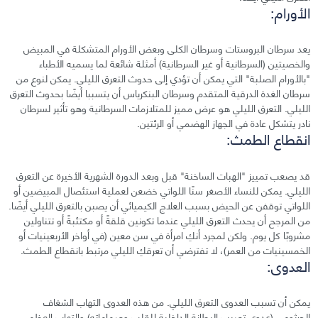
الأورام:
يعد سرطان البروستات وسرطان الكلى وبعض الأورام المتشكلة في المبيض
والخصيتين (السرطانية أو غير السرطانية) أمثلة شائعة لما يسميه الأطباء
"بالأورام الصلبة" التي يمكن أن تؤدي إلى حدوث التعرق الليلي. يمكن لنوع من
سرطان الغدة الدرقية المتقدم وسرطان البنكرياس أن يتسببا أيضًا بحدوث التعرق
الليلي. التعرق الليلي هو عرض مميز للمتلازمات السرطانية وهو تأثير لسرطان
نادر يتشكل عادة في الجهاز الهضمي أو الرئتين.
انقطاع الطمث:
قد يصعب تمييز "الهبات الساخنة" قبل وبعد الدورة الشهرية الأخيرة عن التعرق
الليلي. يمكن للنساء الأصغر سنًا اللواتي خضعن لعملية استئصال المبيضين أو
اللواتي توقفن عن الحيض بسبب العلاج الكيميائي أن يصبن بالتعرق الليلي أيضًا.
من المرجح أن يحدث التعرق الليلي عندما تكونين قلقةً أو مكتئبةً أو تتناولين
مشروبًا كل يوم. ولكن لمجرد أنكِ امرأة في سن معين (في أواخر الأربعينيات أو
الخمسينيات من العمر)، لا تفترضي أن تعرقكِ الليلي مرتبط بانقطاع الطمث.
العدوى:
يمكن أن تسبب العدوى التعرق الليلي. من هذه العدوى التهاب الشغاف
الجرثومي (عدوى تصيب البطانة الداخلية للقلب وصماماته) والتهاب العظم