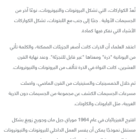
تُعدّ الكواركات، التي تشكل البروتونات والنيوترونات، نوعًا آخر من
الجسيمات الأولية . جنبًا إلى جنب مع اللبتونات، تشكل الكواركات
الأشياء التي نفكر فيها كمادة.
اعتقد العلماء أن الذرات كانت أصغر الجزيئات الممكنة، والكلمة تأتي
من اليونانية "ذرة" ومعناها "غير قابل للتجزئة". وعند نهاية القرن
العشرين، كانت النواة في الذرة تتألف من البروتونات والنيوترونات.
ثم خلال الخمسينيات والستينيات من القرن الماضي، واصلت
مسرعات الجسيمات الكشف عن مجموعة من الجسيمات دون الذرية
الغريبة، مثل البايونات والكاونات.
اقترح الفيزيائيان في عام 1964 موراي جيل مان وجورج زويغ بشكل
مستقل نموذجًا يمكن أن يفسر العمل الداخلي للبروتونات والنيوترونات