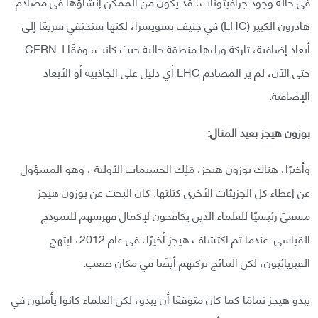
في حالة وجود جرافيتونات، قد يكون من الممكن إنشاؤها في مصادم
هادرون الكبير (LHC) في جنيف بسويسرا، لكنها ستختفي سريعًا إلى
أبعاد إضافية، تاركة وراءها منطقة خالية حيث كانت، وفقًا لـ CERN.
حتى الآن، لم ير المصادم LHC أي دليل على الجاذبية أو الأبعاد
الإضافية.
بوزون هيجز بعيد المنال:
وأخيرًا، هناك بوزون هيجز، مَلِك الجسيمات الأولية ، وهو المسؤول
عن إعطاء كل الجزيئات الأخرى كتلتها. كان البحث عن بوزون هيجز
مسعىً رئيسيًا للعلماء الذين يكافحون لإكمال فهرسهم للنموذج
القياسي. عندما تم اكتشاف هيجز أخيرًا، في عام 2012، ابتهج
الفيزيائيون، لكن النتائج تركتهم أيضًا في مكان صعب.
يبدو هيجز تمامًا كما كان متوقعًا أن يبدو، لكن العلماء كانوا يأملون في