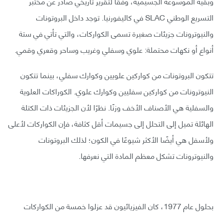
وبقية الموسوعة الجسيمية، وفقًا لتقرير تاريخي صادر عن مختبر
التسريع الوطني SLAC في كاليفورنيا. توجد داخل البروتونات
والنيوترونات جزيئات صغيرة تسمى الكواركات، والتي تأتي في ستة
أنواع أو نكهات محتملة: علوي وسفلي وغريب وساحر وقعري وقمي.
تتكون البروتونات من كواركين علويين وكوارك سفلي، بينما تتكون
النيوترونات من كواركين سفليين وكوارك علوي. الكوراكات العلوية
والسفلية هي الأصناف الأخف وزنًا. نظرًا لأن الجزيئات ذات الكتلة
الهائلة تميل إلى التحلل إلى جسيمات أقل كثافة، فإن الكواركات لأعلى
ولأسفل هي أيضًا الأكثر شيوعًا في الكون؛ لذلك البروتونات
والنيوترونات تشكل معظم المادة التي نعرفها.
بحلول عام 1977، كان الفيزيائيون قد عزلوا خمسة من الكواركات