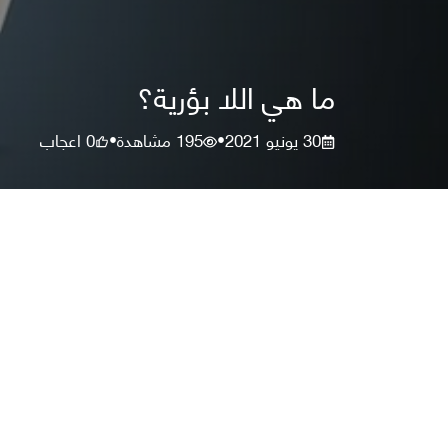
ما هي اللا بؤرية؟
30 يونيو 2021
195
مشاهدة
0
اعجاب
•
•