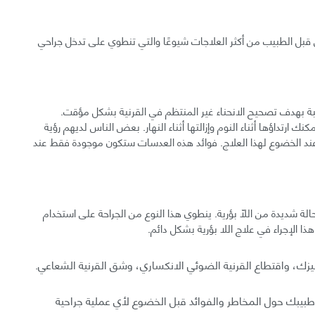
قبل الطبيب من أكثر العلاجات شيوعًا والتي تنطوي على تدخل جراحي
بة بهدف تصحيح الانحناء غير المنتظم في القرنية بشكل مؤقت.
 ارتداؤها أثناء النوم وإزالتها أثناء النهار. بعض الناس لديهم رؤية
 عند الخضوع لهذا العلاج. فوائد هذه العدسات ستكون موجودة فقط عند
لة شديدة من اللّا بؤرية. ينطوي هذا النوع من الجراحة على استخدام
 الإجراء في علاج اللا بؤرية بشكل دائم.
الليزك، واقتطاع القرنية الضوئي الانكساري، وشق القرنية الشعاعي.
بيبك حول المخاطر والفوائد قبل الخضوع لأي عملية جراحية