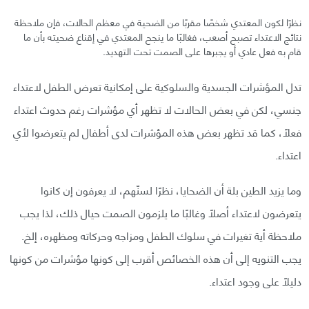
نظرًا لكون المعتدي شخصًا مقربًا من الضحية في معظم الحالات، فإن ملاحظة
نتائج الاعتداء تصبح أصعب، فغالبًا ما ينجح المعتدي في إقناع ضحيته بأن ما
قام به فعل عادي أو يجبرها على الصمت تحت التهديد.
تدل المؤشرات الجسدية والسلوكية على إمكانية تعرض الطفل لاعتداء
جنسي، لكن في بعض الحالات لا تظهر أي مؤشرات رغم حدوث اعتداء
فعلًا، كما قد تظهر بعض هذه المؤشرات لدى أطفال لم يتعرضوا لأي
اعتداء.
وما يزيد الطين بلة أن الضحايا، نظرًا لسنّهم، لا يعرفون إن كانوا
يتعرضون لاعتداء أصلًا وغالبًا ما يلزمون الصمت حيال ذلك، لذا يجب
ملاحظة أية تغيرات في سلوك الطفل ومزاجه وحركاته ومظهره، إلخ.
يجب التنويه إلى أن هذه الخصائص أقرب إلى كونها مؤشرات من كونها
دليلًا على وجود اعتداء.