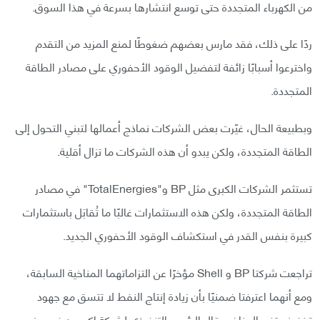
من الكهرباء المتجددة حتى توسع انتشارها بسرعة في هذا السوق.
ردًا على ذلك، فقد مارس بعضهم ضغوطًا لمنع المزيد من التقدم
واخترعوا أسبابًا زائفة لتفضيل الوقود الأحفوري على مصادر الطاقة
المتجددة.
وبطبيعة الحال، غيّرت بعض الشركات نماذج أعمالها لتبني التحول إلى
الطاقة المتجددة، ولكن يبدو أن هذه الشركات ما تزال أقلية.
تستثمر الشركات الكبرى مثل BP و"TotalEnergies" في مصادر
الطاقة المتجددة، ولكن هذه الاستثمارات غالبًا ما تُقابَل باستثمارات
كبيرة بنفس القدر في استكشاف الوقود الأحفوري الجديد.
تراجعت شركتا BP و Shell مؤخرًا عن التزاماتهما المناخية السابقة،
ومع أنهما اعترفتا ضمنيًا بأن زيادة إنتاج النفط لا تتسق مع جهود
تخفيف تغير المناخ. وقال الرئيس التنفيذي لشركة إكسون في يونيو