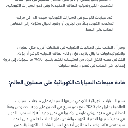
الشمسية الكهروضوئية للطاقة المتجددة وفي نمو السيارات الكهربائية.
تعد حيثيات التوسع في السيارات الكهربائية مهمة لأن كل مركبة
تستخدم الكهرباء بدلاً من البنزين أو وقود الديزل ستؤدي إلى انخفاض
الطلب على النفط.
ومع أنّ الطلب على المنتجات البترولية في قطاعات أخرى، مثل الطيران
والبتروكيماويات ما يزال يتزايد، فإن وكالة الطاقة الدولية تتوقع أن يؤدي
انخفاض حصة النقل البري من استهلاك النفط بنسبة 50% ما سيؤدي إلى ذروة
إجمالية في الطلب في غضون بضع سنوات.
قادة مبيعات السيارات الكهربائية على مستوى العالم:
تسير السيارات الكهربائية الآن في طريقها للسيطرة على مبيعات السيارات
العالمية بحلول عام 2030، مع نمو سريع في الصين على وجه الخصوص وفقًا
لمحللين في معهد روكي ماونتن. وكتبوا في تقرير جديد أنه إذا استمرت الدول
في تحديث بنيتها التحتية للكهرباء والشحن، فإن الطلب العالمي على النفط
سينخفض ٢٥٪؜، وكتب المحللون أنه مع انتشار الشاحنات الكهربائية، فمن