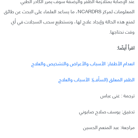
عند الإصابة بمتلازمة الظفر والرضفة سوف يمرر الكادر الطبي
المعلومات لمركز NCARDRS، ما يساعد العلماء على البحث عن طائق
لمنع هذه الحالة وإيجاد علاج لها، ونستطيع سحب السجلات في أي
وقت نحتاجها.
اقرأ أيضًا:
انعدام الأظفار: الأسباب والأعراض والتشخيص والعلاج
الظفر المعلق (السأف): الأسباب والعلاج
ترجمة : غنى عباس
تدقيق: يوسف صلاح صابوني
مراجعة: عبد المنعم الحسين