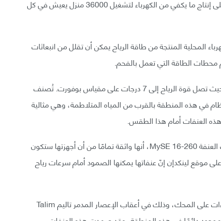
وفقًا للشركة، فإن واحدة فقط من هذه العنفات قادرة على إنتاج ما يكفي من الكهرباء لتشغيل 36000 منزل يعيش في كل
رباء المحلية المنتجة من طاقة الرياح يمكن أن تقلل من انبعاثات
تقع مزرعة الرياح البحرية في فوجيان في مضيق تايوان، حيث تصل قوة الرياح إلى 7 درجات على مقياس بوفورت. تُصنف
ظام في هذه المنطقة بالقرب من المياه المتلاطمة، وهي مثالية
 هذه العنفات أمام هذا الطقس.
أعلنت شركة Mingyang Smart Energy، التي صممت العنفة MySE 16-260، أنها واثقة تمامًا من أن أجهزتها ستكون
 موقع لينكدإن إنّ عنفاتها يمكنها الصمود أمام سرعات رياح
مع ذلك، لم يمض وقت طويل حتى وُضعت هذه الادعاءات على المحك، وذلك في أعقاب الإعصار المدمر تاليم Talim
ير موجود دائمًا في هذه المنطقة، وقد صمدت هذه العنفات