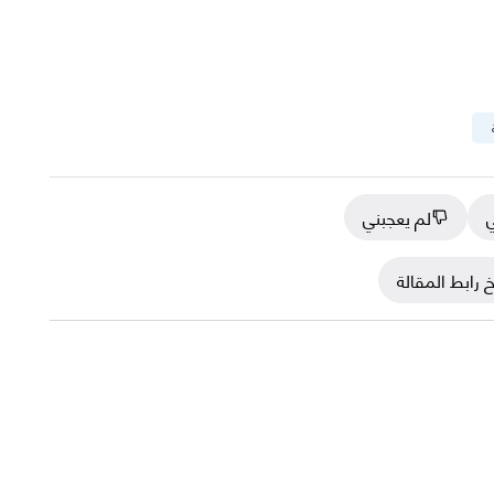
ي
لم يعجبني
 رابط المقالة