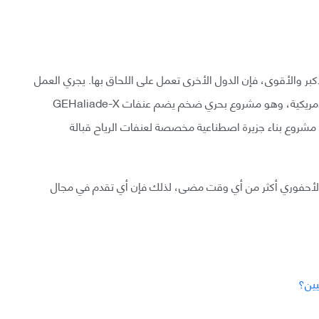
كبر والأقوى، فإن الدول الأخرى تعمل على اللحاق بها. يجري العمل
في مشروع Vineyard Wind 1 في الولايات المتحدة الأمريكية، وهو مشروع بحري ضخم يضم عنفات GEHaliade-X
202، أعلنت الدنمارك عن مشروع بناء جزيرة اصطناعية مخصصة لعنفات الرياح قبالة
د الأحفوري أكثر من أي وقت مضى، لذلك فإن أي تقدم في مجال
يين؟