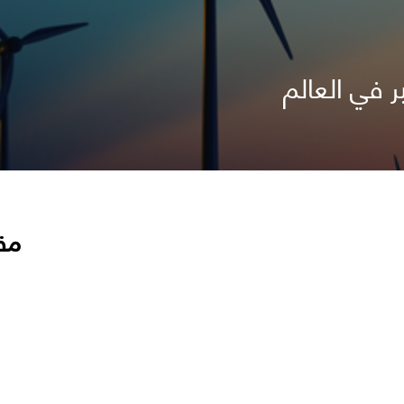
ر في العالم
مق