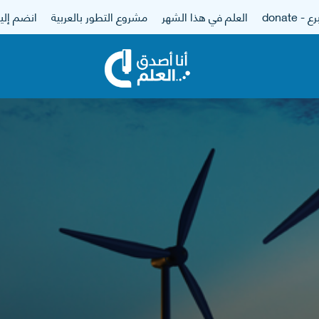
 - donate
العلم في هذا الشهر
مشروع التطور بالعربية
انضم إلين