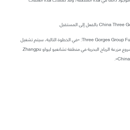
قال لي زينجوان، المديرالتنفيذي لشركة Three Gorges Group FujianCompany: «في الخطوة التالية، سيتم تشغيل
وحدة 16 ميغاواط على دفعات في المرحلة الثانية من مشروع مزرعة الرياح البحرية في منطقة تشانغبو ليواو Zhangpu