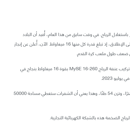
باستغلال الرياح. في وقت سابق من هذا العام، أُفيد أن البلاد
بدأت في بناء مزرعة رياح باستخدام عنفات الرياح الأكبر على الإطلاق، إذ تبلغ قدرة كل منها 16 ميغاواط. الآن، أُعلن عن إنجاز
 عن ضعف طول ملعب كرة القدم.
أعلنت شركة China Three Gorges Corporation عن تركيب عنفة الرياح MySE 16-260 بقوة 16 ميغاواط بنجاح في
وليو 2023.
يبلغ طول هذه العنفة 152 مترًا، وطول كل شفرة 123 مترًا، وتزن 54 طنًا، وهذا يعني أن الشفرات ستغطي مساحة 50000
ياح الضخمة هذه بالشبكة الكهربائية التجارية.