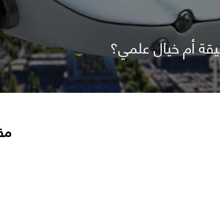
يقة أم خيال علمي؟
مق