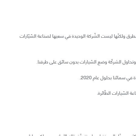
سائق على الطرق ولكنّها ليست الشّركة الوحيدة في سعيها لصناعة السّيّارات
ي سمائنا بحلول عام 2020.
للكثيرين منّا بالمستقبل، ولم تتحقّق تلك الأحلام بعد ولكن ماذا عن