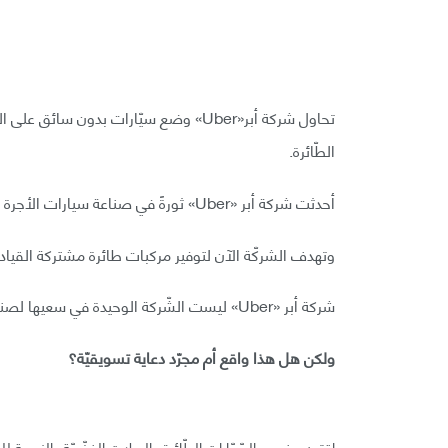
تحاول شركة أبر«Uber» وضع سيّارات بدون 
الطّائرة.
أحدثت شركة أبر «Uber» ثورةً في صناعة سيارات الأجرة وتحاول الشركّة وضع السّيارات بدون سائق على طرقنا.
وتهدف الشركّة الآن لتوفير مركبات طائرة مشتركة القيادة ف
شركة أبر «Uber» ليست الشّركة الوحيدة في سعيها لصناعة السّيارات الطّائرة.
ولكن هل هذا واقع أم مجرّد دعاية تسويقيّة؟
اقترن مفهوم السّيّارات الطّائرة والبدلات الفضّيّة بالنسبة 