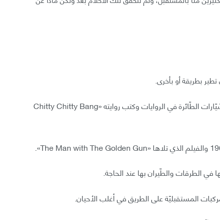
ن تطير بطريقة أو بأخرى.
كان المؤلّف إيان فليمينغ «Ian Fleming» من محبي السّيّارات الطّائرة في الروايات وكتب روايته «Chitty Chitty Bang
 في الطرقات والطّيران بها عند الحاجة.
لمركبات المستقبليّة على الطريق في أغلب الأحيان.