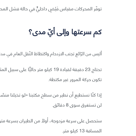
توفّر المحركات مقياس فَيْضٍ داخليٍّ في حالة فشل المح
كم سرعتها وإلى أيّ مدى؟
أليس من الرّائع تجنب الازدحام واكتظاظ النّقل العام في مدن
تكون حركة المرور غير مكتظة.
إذا كنّا نستطيع أن نطير من سطح مكتبنا «لو تخيلنا منصّة
لن تستغرق سوى 8 دقائق.
المسافة 13 كيلو متر.