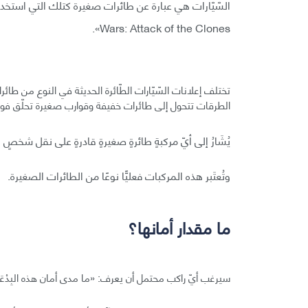
Wars: Attack of the Clones».
تختلف إعلانات السّيّارات الطّائرة الحديثة في النوع من طائ
الطرقات تتحول إلى طائرات خفيفة وقوارب صغيرة تحلّق فوق
يُشَارُ إلى أيّ مركبةٍ طائرةٍ صغيرةٍ قادرةٍ على نقل شخصٍ 
وتُعتَبر هذه المركبات فعليًّا نوعًا من الطائرات الصغيرة.
ما مقدار أمانها؟
سيرغب أيّ راكب محتمل أن يعرف: «ما مدى أمان هذه البِدْعَ