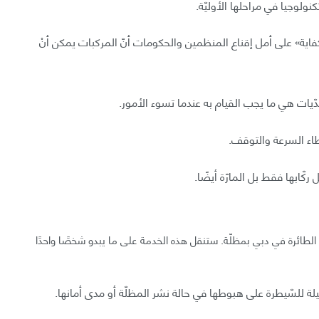
نولوجيا في مراحلها الأوليّة.
كفاية» على أمل إقناع المنظمين والحكومات أنّ المركبات يمكن أنْ
ّيات هي ما يجب القيام به عندما تسوء الأمور.
طاء السرعة والتوقف.
 ركّابها فقط بل المارّة أيضًا.
«Ehang» تزويد خدمة سيّاراتها الطائرة في دبي بمظلّة. ستنقل هذه الخدمة على ما يبدو شخصًا واحدًا
لة للسّيطرة على هبوطها في حالة نشر المظلّة أو مدى أمانها.