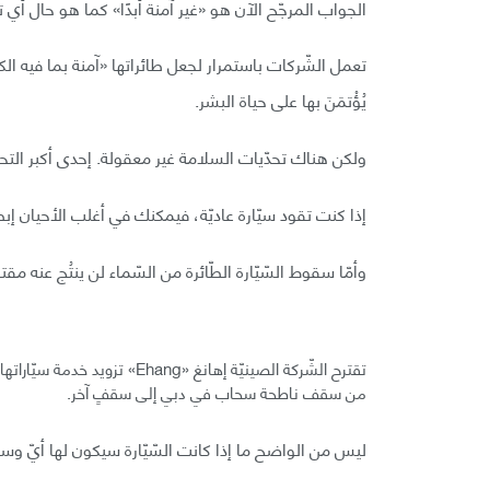
الجواب المرجّح الآن هو «غير آمنة أبدًا» كما هو حال أي تك
تعمل الشّركات باستمرار لجعل طائراتها «آمنة بما فيه ال
يُؤْتمَنَ بها على حياة البشر.
ولكن هناك تحدّيات السلامة غير معقولة. إحدى أكبر التحد
إذا كنت تقود سيّارة عاديّة، فيمكنك في أغلب الأحيان إب
وأمّا سقوط السّيّارة الطّائرة من السّماء لن ينتُج عنه مقتل
تقترح الشّركة الصينيّة إهانغ 
من سقف ناطحة سحاب في دبي إلى سقفٍ آخر.
ليس من الواضح ما إذا كانت السّيّارة سيكون لها أيّ وسي