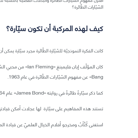
السّيّارات الطّائرة؟
كيف لهذه المركبة أن تكون سيّارة؟
كانت الفكرة النموذجيّة للسّيّارة الطّائرة مجرد سيّارة يمكن أ
Bang» عن مفهوم السّيّارات الطّائرة في عام 1963.
كما ذكر سيّارةً طائرةً في روايته «James Bond» عام 1964 والفيلم الذي تلاها «The Man with The Golden Gun».
تستند هذه المفاهيم على سيّارة لها عجلات أمكن قيادتها
استغنى كُتَّاْبُ ومخرجو أفلام الخيال العلميّ عن قيادة ا