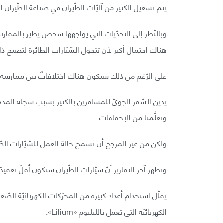
يتم تشغيل الكثير من آليّات الطّيران في صناعة الطّيران ال
وبالنّظر إلى التحدّيات التي يواجهها شخص يطير بالمقارنة
هناك احتمال أكبر لأن تتحول السّيّارات الطائرة لتصبح ذاتيّ
على الرّغم من ذلك سيكون هناك اختلافاتٌ بين ممارسة الطّي
يدين السّفر الجويّ للمسافرين بالكثير بسبب سجله المذه
وتعلُّمنا من الإخفاقات.
ولكن من غير المرجح أن تسمح حالة العمل للسّيّارات ال
وتظهر آخر التقارير أنّ سيّارات الطّيران ستكون أقلّ تعقيدًا
يقلّل استخدام أعداد كبيرة من المحرّكات الكهربائيّة الصّ
الكهربائيّة التي تعمل بالليليوم «Lilium».