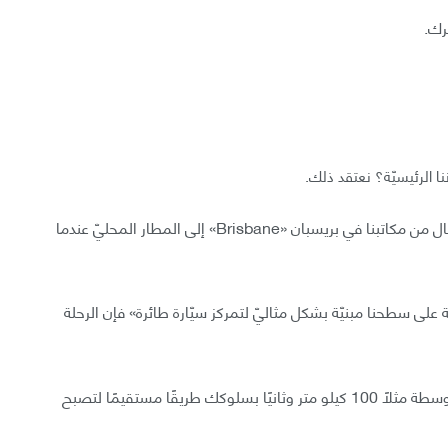
رك.
نا الرئيسيّة؟ نعتقد ذلك.
تحتاج 23 دقيقة لقيادة 19 كيلو متر حاليًّا على سبيل المثال من مكاتبنا في بريسبان «Brisbane» إلى المطار المحليّ عندما
 على سطحنا مبنيّة بشكل مثاليّ لتمركز سيّارة طائرة» فإن الرحلة
ستحصل على سرعة مزدوجة، أولًا من الطيران بسرعة متوسطة مثلًا 100 كيلو متر وثانيًا بسلوكك طريقًا مستقيمًا لتصبح