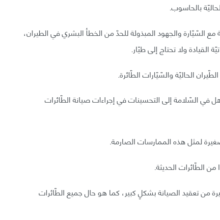
حاليّة بالحاسوب.
 مع السّيّارة والجهود المبذولة للحدّ من الخطأ البشري في الطيران،
ة القيادة ولا تحتاج إلى طيّار.
ران الحاليّة والسّيّارات الطّائرة.
ل في السّلامة إلى التحسينات في إجراءات صيانة الطّائرات
صّغيرة لمثل هذه الممارسات الصارمة.
 من الطّائرات الحديثة.
غيرة من تعقيد الصيانة بشكلٍ كبير، كما هو حال جميع الطّائرات