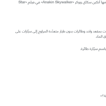
السّيّارات هي عبارة عن طائرات صغيرة كتلك التي استخدمها آنكين سكاي ووكر «Anakin Skywalker» في فيلم «Star
رات بمقعد واحد وطائرات بدون طيار متعدّدة المراوح إلى سيّارات على
 الماء.
باسم سيّارة طائرة.
ة؟»