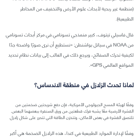
(منظمة غير ربحية لأبحاث علوم الأرض والتخفيف من المخاطر
الطبيعية).
قال فاسيلي تيتوف، كبير منمذجي تسونامي في مركز أبحاث تسونامي
من NOAA في سياتل بواشنطن: «نستطيع أن نرى صورًا واضحة جدًا
لكيفية تحرك الصفائح، ويرجع ذلك في الغالب إلى بيانات نظام تحديد
المواقع العالمي GPS».
لماذا تحدث الزلازل في منطقة الاندساس؟
وفقًا لهيئة المسح الجيولوجي الأمريكية، فإن دفع شريحتين ضخمتين من
القشرة الأرضية معًا يشبه فرك قطعتين من ورق الصنفرة ببعضهما البعض.
تلتصق القشرة في بعض الأماكن، وتتخزن الطاقة التي تتحرر على شكل زلازل.
وفقًا لإدارة الموارد الطبيعية في كندا، هذه الزلازل الضخمة هي أكبر