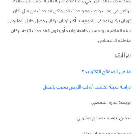
وقد سجلت تلك الجزر في عام 2021 ضربة ثلاثية، حيث ثارت ثلاثة
براكين في وقت واحد، وهو حدث نادر ولكن قد حدث من قبل. كان
ثوران بركان توبا في إندونيسيا أكبر ثوران بركاني حصل خلال المليوني
سنة الماضية، وبحسب جامعة ولاية أوريغون فقد حدث نتيجة بركان
منطقة الاندساس.
اقرأ أيضًا:
ما هي الصفائح التكتونية ؟
دراسة حديثة تكشف أن لب الأرض يسرب بالفعل
ترجمة: سارة الحمصي
تدقيق: يوسف صلاح صابوني
مراجعة: محمد حسان عجك