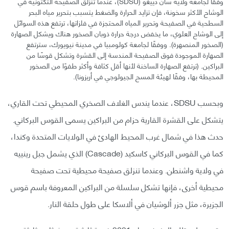
وفقًا لجامعة ولاية سان دييغو (SDSU)، عندما تنزلق الصفيحة التكتونية في
الوشاح الأكثر سخونة، فإن تزايد الحرارة والضغط يتسبب بتحرير مياه البحر
السطحية في الصفيحة وتحرير المياه المحتجزة في فلزاتها، ترتفع هذه السوائل
إلى الوشاح العلوي، ما يخفض درجة حرارة ذوبان الصخور هناك ويشكل الصهارة
(الصخور المنصهرة). ووفقًا لجامعة كولومبيا في مدينة نيويورك، سترتفع
الصهارة الموجودة فوق الصفيحة المندسة إلى القشرة وتشكل قوسًا من
البراكين. (ترتفع الصهارة الساخنة لأنها أقل كثافة وأكثر طفوًا من الصخور
المحيطة بها، وفقًا لهيئة المسح الجيولوجي في أريزونا).
وبحسب SDSU، عندما يندس الغلاف الصخري المحيطي تحت القاري،
يتشكل على القشرة القارية حزام من البراكين يسمى القوس البركاني.
حدث هذا في شمال غرب المحيط الهادئ في الولايات المتحدة وكندا،
كما في القوس البركاني كاسكيد (Cascade) الذي يشمل جبل رينييه
في ولاية واشنطن. وعندما تنزلق صفيحة محيطية تحت صفيحة
محيطية أخرى، فإنها تشكل سلسلة من البراكين المعروفة باسم قوس
الجزيرة، مثل جزر ألوشيان في ألاسكا على طول حلقة النار.