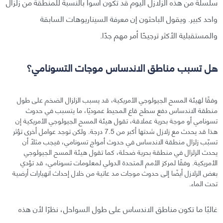
سلسلة من هذه الزلازل اليوم قد تكون أسوأ بالنسبة للمنطقة من زلزال
واحد كبير. ويقول الباحثون إن معرفة السيناريوهات السابقة
والمستقبلية الأكثر ترجيحًا أمر مهم جدًا.
هل تسبب مناطق الاندساس موجات التسونامي؟
وفقًا لهيئة المسح الجيولوجي الأمريكية، قد يسبب الزلزال الضخم على طول
منطقة الاندساس دفع سطح قاع المحيط عموديًا، ما يتسبب في حدوث
تسونامي أو موجة بحرية عملاقة، تقول هيئة المسح الجيولوجي الأمريكية إن
هذا قد يحدث مع زلازل شدتها أكبر من 7.5 درجة. ولكن توجد عوامل أخرى تؤثر
تسبّب زلزال منطقة الاندساس في حدوث أمواج تسونامي، فيجب مثلًا أن
يحدث الزلزال في منطقة بحرية ضحلة، كما تقول هيئة المسح الجيولوجي
الأمريكية. وفقًا لمركز الأمم المتحدة الدولي لمعلومات تسونامي، قد تؤدي
بعض الزلازل أيضًا إلى حدوث موجات مد عاتية من خلال إحداث انهيارات أرضية
تحت الماء.
غالبًا ما تكون مناطق الاندساس على طول السواحل، نظرًا لأن هذه