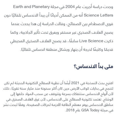
وجدت دراسة أجريت عام 2004 في مجلة Earth and Planetary
Science Letters أنه من الممكن أحيانًا أن يبدأ الاندساس تلقائيًا دون
قوى الاصطدام بين الصفائح، وقالت الدراسة إن هذا يحدث عندما
يصبح الغلاف الصخري غير مستقر ويغرق تحت تأثير الجاذبية، وكما
ذكرت Live Science سابقًا، قد يصبح الغلاف الصخري المحيطي
قديمًا وكثيفًا لدرجة أن ينهار ويشكل منطقة اندساس تلقائيًا.
متى بدأ الاندساس؟
اقترح بحث النمذجة في 2021 أيضًا أن نظرية الصفائح التكتونية الحديثة لم تكن
لتنجح في بدايات كوكب الأرض حين كان أكثر سخونة منذ مليار سنة تقريبًا، ذلك
لأن ألواح الاندساس ستتفكك بسرعة وتتوقف عن سحب المواد خلفها إلى
الوشاح. تعتمد تكتونية الصفائح على الاندساس، لأن غرق الغلاف الصخري في
مناطق الاندساس يوفر معظم الطاقة اللازمة لحركات الصفيحة، وفقًا لبحث نشر
في مجلة GSA Today عام 2018.