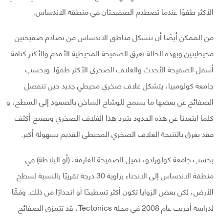
الأكثر طفوًا عندما تصطدم الصفيحتان في منطقة الاندساس.
من الممكن أيضًا أن تتشكل مناطق الاندساس من تصادم صفيحتين
محيطيتين وبهذه الحالة تغرق الصفيحة المحيطية الأقدم والأكثر كثافة
أسفل الصفيحة الأحدث والغلاف الصخري الأكثر طفوًا. وبحسب
جامعة كولومبيا، يتشكل غلاف صخري محيطي جديد حين تنفصل
الصفائح عن بعضها ما يسمح للوشاح الساخن بالصعود إلى السطح، و
كلما ابتعدنا عن هذه الحدود يتبرد هذا الغلاف الصخري ويصبح أكثف
فقد يغرق بالنتيجة الغلاف الصخري المحيطي القديم بسهولة أكبر.
بحسب جامعة كولورادو، تميل الصفيحة الغارقة، (أو البلاطة) في
منطقة الاندساس إلى الانحناء بزاوية 30 درجة تقريبًا بالنسبة لسطح
الأرض، لكن بعض الزوايا تكون أكثر تسطيحًا أو انحدارًا من ذلك. وفقًا
لدراسة أجريت عام 2008 في مجلة Tectonics، قد تتمزق الصفائح