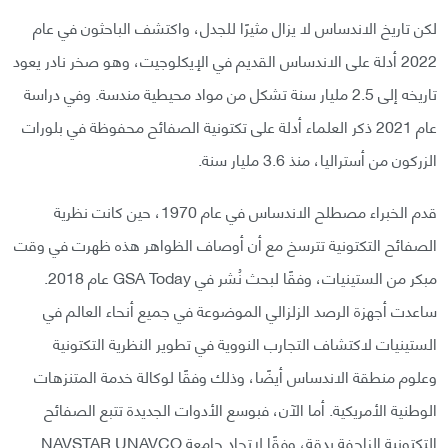
لكن تاريخ الاندساس لا يزال مثيرًا للجدل، واكتشف الباحثون في عام
2022 أدلة على الاندساس القديم في الإيكلوجيت، وهو صخر نادر يعود
تاريخه إلى 2.5 مليار سنة تشكل من مواد محيطية مندسة. وفي دراسة
عام 2021 ذكر العلماء أدلة على تكتونية الصفائح محفوظة في بلورات
الزركون من أستراليا، منذ 3.6 مليار سنة.
قدم الخبراء مصطلح الاندساس في عام 1970، حين كانت نظرية
الصفائح التكتونية تترسخ مع أن أوصاف الظواهر هذه ظهرت في وقت
مبكر من الستينيات، وفقًا لبحث نُشر في GSA Today عام 2018.
ساعدت أجهزة الرصد الزلزالي الموضوعة في جميع أنحاء العالم في
الستينيات لاكتشاف التجارب النووية في تطوير النظرية التكتونية
وعلوم منطقة الاندساس أيضًا، وذلك وفقًا لوكالة خدمة المتنزهات
الوطنية الأمريكية. أما الآن، فبوسع الأدوات الجديدة تتبع الصفائح
التكتونية الزاحفة بدقة، وفقًا لاتحاد جامعة NAVSTAR UNAVCO