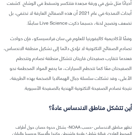
أحيانًا مثل شق في ورقة مجعدة فتتكسر وتسقط في الوشاح. كشفت
أبحاث النمذجة في عام 2021 أن هذه الصفائح الغارقة لا تختفي، بل
تضعف وتصبح لدنة، حسبما ذكرت Live Science سابقًا.
وفقًا لأكاديمية كاليفورنيا للعلوم في سان فرانسيسكو، فإن حوادث
تصادم الصفائح التكتونية لا تؤدي دائما إلى تشكيل منطقة الاندساس،
فعندما تتقارب صفيحتان قاريتان تتشكل منطقة تصادم وتتحطم
الصفيحتان معًا كما تتحطم السيارات، ما يدفع المواد المحطمة نحو
الأعلى، وقد تشكلت سلسلة جبال الهيمالايا الضخمة بهذه الطريقة،
نتيجة تصادم الصفيحة التكتونية الهندية بالصفيحة الآسيوية.
أين تتشكل مناطق الاندساس عادةً؟
تظهر مناطق الاندساس -حسب NOAA- بشكل حدوة حصان حول أطراف
المحيط الهادئ، قبالة شاطئ ولاية واشنطن وكندا وألاسكا وروسيا واليابان