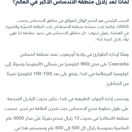
لماذا تعد زلازل منطقة الاندساس الأكبر في العالم؟
السبب الرئيسي هو الحجم الهائل للفوالق في مناطق الاندساس بحسب
USGS، فكلما زادت مساحة منطقة الاصطدام، زادت الطاقة المُخزّنة والمُحررة
في العملية. يقول تيتوف: «إن مناطق الاندساس هي حدود عملاقة لذا فهي
تولّد زلازل كبيرة جًدا».
وفقًا لإدارة الطوارئ في ولاية أوريغون، تمتد منطقة اندساس
Cascadia على مدى (960 كيلومتر) من شمالي كاليفورنيا وصولًا إلى
كولومبيا البريطانية في كندا، وتقع على بعد (100-160 كيلومتر) تقريبًا
من الشاطئ.
وبحسب إدارة الموارد الطبيعية في كندا، يتكرر حدوث الزلازل الضخمة
على طول خطوط صدع الاندساس حيث تتخزن الطاقة ثم تتحرر. تسببت
منطقة كاسكاديا في حدوث 13 زلزال ضخم تقريبًا على مدار 6000 عام
الماضية بمتوسط زلزال كل 500 إلى 600 عام وسيستمر هذا في