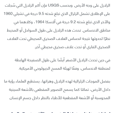
الزلازل على وجه الأرض. وبحسب USGS فإن أكبر الزلازل التي سُجلت
على الإطلاق تشمل الزلزال الذي تبلغ شدته 9.5 درجة في تشيلي 1960
والآخر الذي تبلغ شدته 9.2 درجة في ألاسكا 1964، وكلاهما في
مناطق الاندساس. تحدث هذه الزلازل على طول السواحل أو المحيط
نظرًا لحدوثها نتيجة اندساس الغلاف الصخري المحيطي تحت الغلاف
الصخري القاري أو تحت غلاف صخري محيطي آخر.
في حين تحدث الزلازل الأصغر أيضًا على طول الصفيحة الهابطة
لمنطقة الاندساس، وفقًا لهيئة المسح الجيولوجي الأمريكية.
بفضل الموجات الزلزالية لهذه الزلازل وهزاتها، يستطيع العلماء رؤية ما
داخل الأرض، تمامًا كما يسمح التصوير المقطعي بالأشعة السينية
المحوسبة أو الأشعة المقطعية للأطباء بالنظر داخل جسم الإنسان.