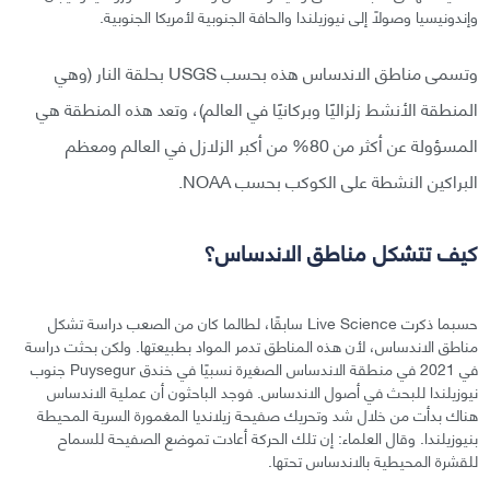
وإندونيسيا وصولاً إلى نيوزيلندا والحافة الجنوبية لأمريكا الجنوبية.
وتسمى مناطق الاندساس هذه بحسب USGS بحلقة النار (وهي
المنطقة الأنشط زلزاليًا وبركانيًا في العالم)، وتعد هذه المنطقة هي
المسؤولة عن أكثر من 80% من أكبر الزلازل في العالم ومعظم
البراكين النشطة على الكوكب بحسب NOAA.
كيف تتشكل مناطق الاندساس؟
حسبما ذكرت Live Science سابقًا، لطالما كان من الصعب دراسة تشكل
مناطق الاندساس، لأن هذه المناطق تدمر المواد بطبيعتها. ولكن بحثت دراسة
في 2021 في منطقة الاندساس الصغيرة نسبيًا في خندق Puysegur جنوب
نيوزيلندا للبحث في أصول الاندساس. فوجد الباحثون أن عملية الاندساس
هناك بدأت من خلال شد وتحريك صفيحة زيلانديا المغمورة السرية المحيطة
بنيوزيلندا. وقال العلماء: إن تلك الحركة أعادت تموضع الصفيحة للسماح
للقشرة المحيطية بالاندساس تحتها.