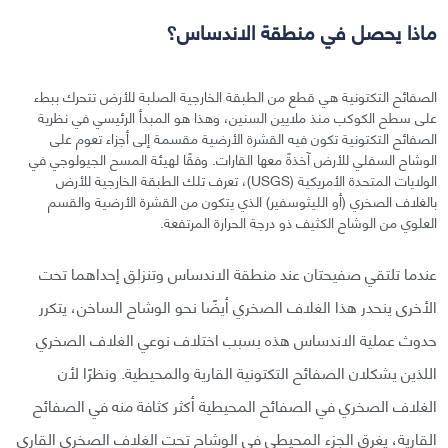
ماذا يحصل في منطقة الاندساس؟
الصفائح التكتونية هي قطع من الطبقة الخارجية الصلبة للأرض تتحرك ببطء
على سطح الكوكب منذ ملايين السنين، وهذا هو المبدأ الرئيسي في نظرية
الصفائح التكتونية تكون فيه القشرة الأرضية مقسمة إلى أجزاء تعوم على
الوشاح السفلي للأرض آخذةً معها القارات. وفقًا لهيئة المسح الجيولوجي في
الولايات المتحدة الأمريكية (USGS)، تعرف تلك الطبقة الخارجية للأرض
بالغلاف الصخري (أو الليثوسفير) الذي يتكون من القشرة الأرضية والقسم
العلوي من الوشاح الكثيف ذو درجة الحرارة المرتفعة.
عندما تلتقي صفيحتان عند منطقة الاندساس وتنزلق إحداهما تحت
الأخرى ينحدر هذا الغلاف الصخري أيضًا نحو الوشاح الساخن، يتكرر
حدوث عملية الاندساس هذه بسبب اختلاف نوعي الغلاف الصخري
اللذين يشكلان الصفائح التكتونية القارية والمحيطية. ونظرًا لأن
الغلاف الصخري في الصفائح المحيطية أكثر كثافة منه في الصفائح
القارية، يغرق الجزء المحيطي في الوشاح تحت الغلاف الصخري القاري