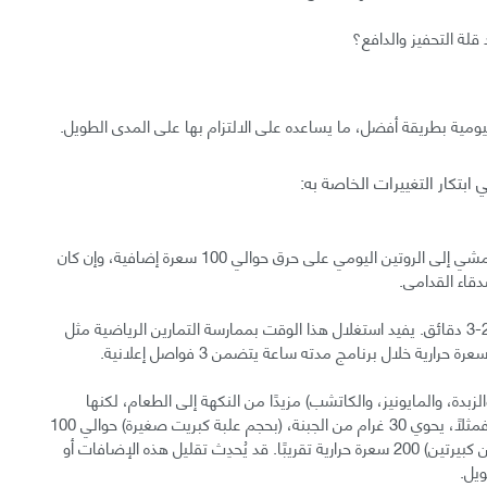
قلة التحفيز والدافع؟
ليومية بطريقة أفضل، ما يساعده على الالتزام بها على المدى الطويل.
بتكار التغييرات الخاصة به:
المشي والكلام: تساعد إضافة 20-30 دقيقة من المشي إلى الروتين اليومي على حرق حوالي 100 سعرة إضافية، وإن كان
دقاء القدامى.
أخذ استراحة: تستغرق معظم إعلانات التلفاز حوالي 2-3 دقائق. يفيد استغلال هذا الوقت بممارسة التمارين الرياضية مثل
دة، والمايونيز، والكاتشب) مزيدًا من النكهة إلى الطعام، لكنها
تحتوي كمية من السعرات الحرارية أكبر من المتوقع. فمثلًا، يحوي 30 غرام من الجبنة، (بحجم علبة كبريت صغيرة) حوالي 100
سعرة، بينما يحوي 30 غرام من المايونيز (أي ملعقتين كبيرتين) 200 سعرة حرارية تقريبًا. قد يُحدِث تقليل هذه الإضافات أو
ويل.