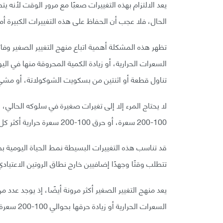
يعد الالتزام بهذه التغييرات صعبًا مع مرور الوقت لأنه يت
الحال، فلا عجب أن الحفاظ على هذه التغييرات الكبيرة
تظهر هذه المشكلة أهمية اتباع منهج التغيير الصغير وفائ
تناول قطعة أو اثنتين من بسكويت الشوكولاتة، أو مشي 10-20 دقيقة أكثر يوميً
لا يحتاج المرء إلا إلى تغيرات صغيرة في سلوكه الحالي، 
100-200 سعرة، أو حرق 100-200 سعرة حرارية أكثر كل يوم.
قد تناسب هذه التغييرات البسيطة نمط الحياة اليومية ب
تتطلب وقتًا وجهدًا إضافيين خارج نطاق الروتين الاعتيادي
يعد منهج التغيير الصغير أكثر مرونة أيضًا، إذ يوجد عدد
السعرات الحرارية أو زيادة حرقها بحوالي 100-200 سعرة. قد تساعد هذه المرونة على التزام المرء بهذه الخطة مدة أطول.