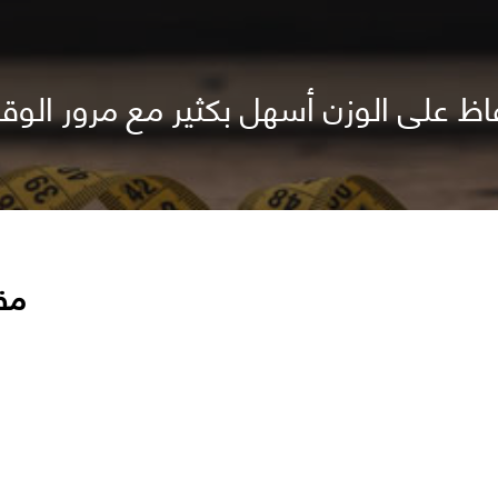
ظ على الوزن أسهل بكثير مع مرور الو
مق