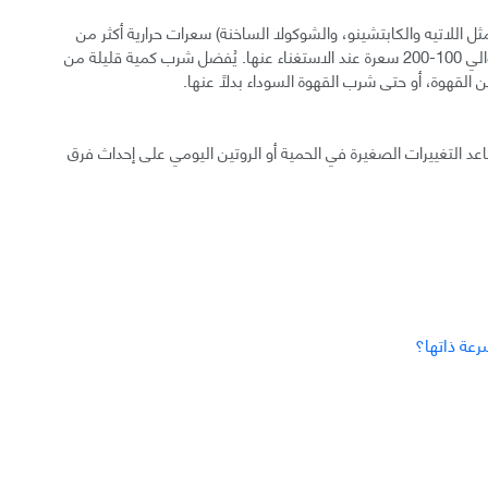
 اللاتيه والكابتشينو، والشوكولا الساخنة) سعرات حرارية أكثر من
المتوقع. يقل استهلاك السعرات الحرارية اليومي بحوالي 100-200 سعرة عند الاستغناء عنها. يُفضل شرب كمية قليلة من
 القهوة، أو حتى شرب القهوة السوداء بدلًا عنها.
ساعد التغييرات الصغيرة في الحمية أو الروتين اليومي على إحداث فرق
رعة ذاتها؟