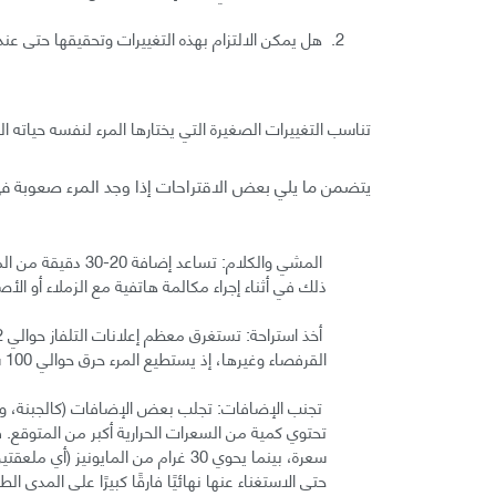
هل يمكن الالتزام بهذه التغييرات وتحقيقها حتى عند 
تناسب التغييرات الصغيرة التي يختارها المرء لنفسه حياته ا
يتضمن ما يلي بعض الاقتراحات إذا وجد المرء صعوبة في ا
ذلك في أثناء إجراء مكالمة هاتفية مع الزملاء أو الأص
القرفصاء وغيرها، إذ يستطيع المرء حرق حوالي 100 سعرة حرارية خلال برنامج مدته ساعة يتضمن 3 فواصل إعلانية.
تجنب الإضافات: تجلب بعض الإضافات (كالجبنة، والزب
حتى الاستغناء عنها نهائيًا فارقًا كبيرًا على المدى الط