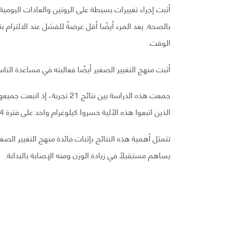
أثبت إجراء تغييرات بسيطة على الروتين والعادات اليومي
بالصحة. يعد المرء أيضًا أقل عرضةً للفشل عند الالتزام 
الوقت.
أثبت منهج التغيير الصغير أيضًا فعاليته في مساعدة النا
جمعت هذه الدراسة بين نتائج 21 ت
الذين اتبعوا هذه الآلية خسروا كيلوغرام واحد على فترة 14 شهرًا مقارنةً بالآخرين الذين تلقوا نصائح عامة حول خسارة الوزن.
يساهم مستقبلًا في زيادة الوزن ومنه الإصابة بالبدانة.