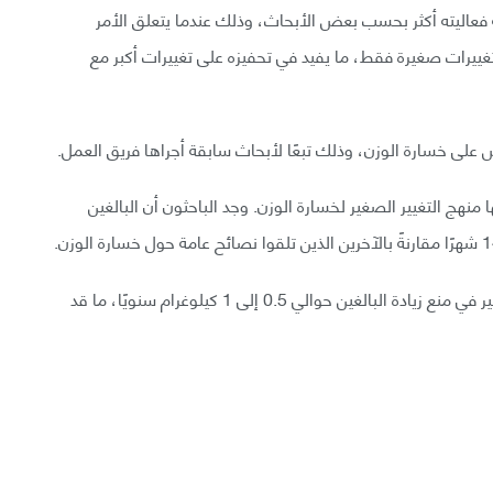
ة فعاليته أكثر بحسب بعض الأبحاث، وذلك عندما يتعلق الأمر
بتغييرات صغيرة فقط، ما يفيد في تحفيزه على تغييرات أكبر مع
س على خسارة الوزن، وذلك تبعًا لأبحاث سابقة أجراها فريق العمل.
جربة، إذ اتبعت جميعها منهج التغيير الصغير لخسارة الوزن. وجد الباحثون أن البالغين
تتمثل أهمية هذه النتائج بإثبات فائدة منهج التغيير الصغير في منع زيادة البالغين حوالي 0.5 إلى 1 كيلوغرام سنويًا، ما قد