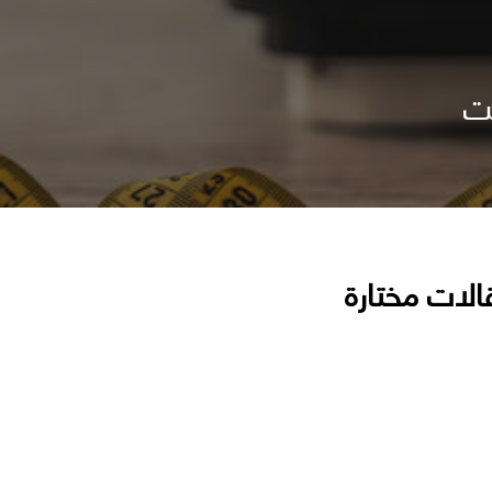
قت
الات مختارة