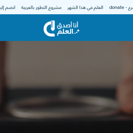
 - donate
العلم في هذا الشهر
مشروع التطور بالعربية
انضم إلين