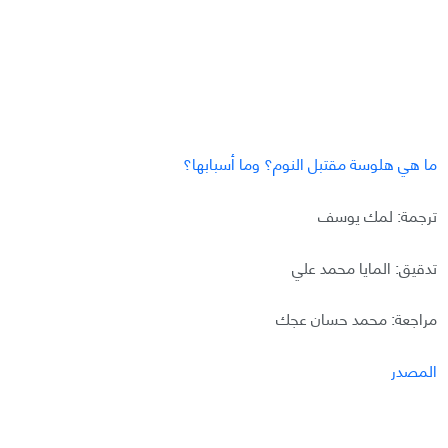
ما هي هلوسة مقتبل النوم؟ وما أسبابها؟
ترجمة: لمك يوسف
تدقيق: المايا محمد علي
مراجعة: محمد حسان عجك
المصدر