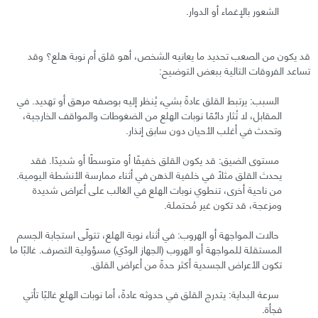
الشعور بالإغماء أو الدوار.
قد يكون من الصعب تحديد ما يعانيه الشخص، أهو قلق أم نوبة هلع؟ وقد
تساعد الفروقات التالية ببعض التوضيح:
السبب: يرتبط القلق عادةً بشيء يُنظر إليه بوصفه مرهق أو تهديد. في
المقابل، لا تُثار دائمًا نوبات الهلع من الضغوطات والمواقف الخارجية،
وتحدث في أغلب الأحيان دون سابق إنذار.
مستوى الضيق: قد يكون القلق خفيفًا أو متوسطًا أو شديدًا. فقد
يحدث القلق مثلًا في خلفية الذهن في أثناء ممارسة الأنشطة اليومية.
من ناحية أخرى، تنطوي نوبات الهلع في الغالب على أعراض شديدة
ومزعجة، قد تكون غير مُحتملة.
حالات المواجهة أو الهروب: في أثناء نوبة الهلع، تتولّى استجابة الجسم
المستقلة للمواجهة أو الهروب (الجهاز الودّي) مسؤولية التصرف. غالبًا ما
تكون الأعراض الجسدية أكثر حدةً من أعراض القلق.
سرعة البداية: يتدرج القلق في حدوثه عادةً، أما نوبات الهلع غالبًا تأتي
فجأة.