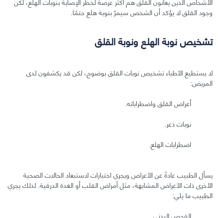
الأشخاص الذين يعانون القلق هم أكثر عرضةً لخطر الإصابة بنوبات الهلع، لكن
وجود القلق لا يؤكد أن الشخص سيمرّ بنوبة هلع حتمًا.
تشخيص نوبة الهلع ونوبة القلق
لا يستطيع الأطباء تشخيص نوبات القلق بوضوح، لكن قد يكشفون لدى
المريض:
أعراض القلق واضطراباته.
نوبات ذعر.
اضطرابات الهلع.
يسأل الطبيب عادةً عن الأعراض ويجري اختبارات لاستبعاد الحالات الصحية
الأخرى ذات الأعراض المشابهة، مثل أمراض القلب أو الغدة الدرقية. لذلك يجري
الطبيب ما يلي:
الفحص البدني.