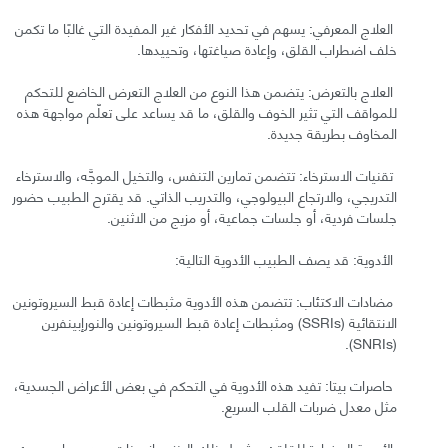
العلاج المعرفي: يسهم في تحديد الأفكار غير المفيدة التي غالبًا ما تكمن
خلف اضطراب القلق، وإعادة صياغتها، وتحييدها.
العلاج بالتعرض: يتضمن هذا النوع من العلاج التعرض الخاضع للتحكم
للمواقف التي تثير الخوف والقلق، ما قد يساعد على تعلّم مواجهة هذه
المخاوف بطريقة جديدة.
تقنيات الاسترخاء: تتضمن تمارين التنفس، والتخيل الموجَّه، والاسترخاء
التدريجي، والارتجاع البيولوجي، والتدريب الذاتي. قد يقترح الطبيب حضور
جلسات فردية، أو جلسات جماعية، أو مزيج من الاثنين.
الأدوية: قد يصف الطبيب الأدوية التالية:
مضادات الاكتئاب: تتضمن هذه الأدوية مثبطات إعادة قبط السيروتونين
الانتقائية (SSRIs) ومثبطات إعادة قبط السيروتونين والنورإبينفرين
(SNRIs).
حاصرات بيتا: تفيد هذه الأدوية في التحكم في بعض الأعراض الجسدية،
مثل معدل ضربات القلب السريع.
الأدوية المضادة للقلق: ويشمل ذلك البنزوديازيبينات، وهو دواء مهدئ