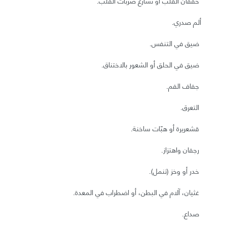
خفقان القلب أو تسارع ضربات القلب.
ألم صدري.
ضيق في التنفس.
ضيق في الحلق أو الشعور بالاختناق.
جفاف الفم.
التعرق.
قشعريرة أو هبّات ساخنة.
رجفان واهتزاز.
خدر أو وخز (تنمل).
غثيان، آلام في البطن، أو اضطراب في المعدة.
صداع.