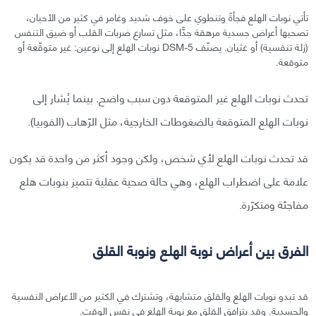
تأتي نوبات الهلع فجأةً وتنطوي على خوف شديد وغامر في كثير من الأحيان،
تصحبها أعراض جسدية مرهقة جدًّا، مثل تسارع ضربات القلب أو ضيق التنفس
(زلة تنفسية) أو غثيان. يصنّف DSM-5 نوبات الهلع إلى نوعين: غير متوقّعة أو
متوقعة.
تحدث نوبات الهلع غير المتوقعة دون سبب واضح. بينما يُشار إلى
نوبات الهلع المتوقعة بالضغوطات الخارجية، مثل الرّهاب (الفوبيا).
قد تحدث نوبات الهلع لأي شخص، ولكن وجود أكثر من واحدة قد يكون
علامة على اضطراب الهلع، وهي حالة صحية عقلية تتميز بنوبات هلع
مفاجئة ومتكرّرة.
الفرق بين أعراض نوبة الهلع ونوبة القلق
قد تبدو نوبات الهلع والقلق متشابهة، وتشترك في الكثير من الأعراض النفسية
والجسدية. وقد يترافق القلق مع نوبة الهلع في نفس الوقت.