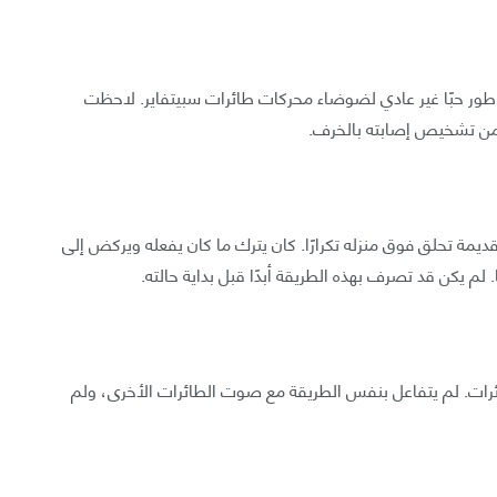
ه اسم (سي بي)، طور حبًا غير عادي لضوضاء محركات طائرات سبيتفاير. لاحظت
من تشخيص إصابته بالخرف.
مة تحلق فوق منزله تكرارًا. كان يترك ما كان يفعله ويركض إلى
م يكن قد تصرف بهذه الطريقة أبدًا قبل بداية حالته.
ائرات. لم يتفاعل بنفس الطريقة مع صوت الطائرات الأخرى، ولم