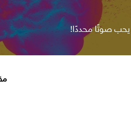
يحب صوتًا محددًا!
مق