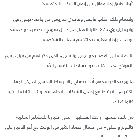
"أردنا تطبيق إطار مماثل على إدمان الشبكات الاجتماعية".
ولإتمام ذلك، طلب فاغفي وقاهري ساريمي من جامعة ديبول في
ولاية إيلينوي 275 طالبًا للعمل من خلال نموذج شخصية ذو خمسة
عوامل، وإطارِ معترف به لتقييم سمات الشخصية.
بالإضافة إلى العصابية والوعي والقبول، الذين ذكرناهم من قبل، يقيّم
النموذج مدى انفتاحك وانبساطك النفسي أيضًا.
ما وجدته الدراسة هو أن الانفتاح والانبساط النفسي لم يكن لهما
الكثير من الارتباط مع إدمان الشبكات الاجتماعية، ولكن الثلاثة الآخرين
كانوا كذلك.
من تلقاء نفسها، زادت العصابية - مدى اختبارنا للمشاعر السلبية
كالتوتر والقلق - من احتمال قضاء الكثير من الوقت مع آخر الأخبار على
وسائل التواصل الاجتماعية.