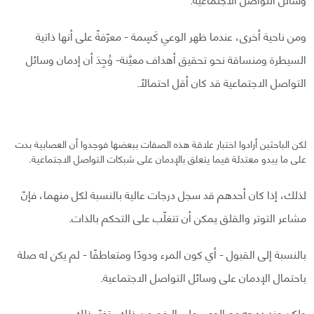
ومن ناحية أخرى، عندما ظهر الوعي كَسِمة - معرّفةً على أنها ذاتية
السيطرة ومنساقة نحو تحقيق أهداف معيَّنة- وُجِدَ أن إدمان وسائل
التواصل الاجتماعية قد كان أقل احتمالًا.
لكن الباحثين أرادوا اختبار علاقة هذه الصفات ببعضها فوجدوا أن العصابية بدت
على ما يبدو معتدلة فيما يتعلق بالإدمان على شبكات التواصل الاجتماعية.
لذلك، إذا كان أحدهم قد سجل درجات عالية بالنسبة لكل منهما، فإنّ
مشاعر التوتر والقلق يمكن أن تتغلّب على التحكم بالذات.
بالنسبة إلى القبول - أي كون المرء ودودًا ومتعاطفًا - لم يكن له صلة
باحتمال الإدمان على وسائل التواصل الاجتماعية.
ولكن عند دمجه مع الوعي على الرغم من ذلك، تغيّر ذلك.