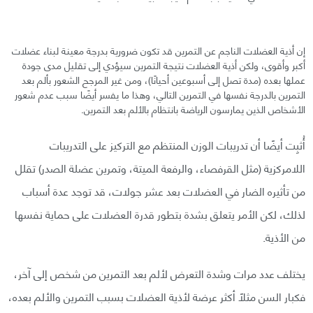
إن أذية العضلات الناجم عن التمرين قد تكون ضرورية بدرجة معينة لبناء عضلات
أكبر وأقوى، ولكن أذية العضلات نتيجة التمرين سيؤدي إلى تقليل مدى جودة
عملها بعده (مدة تصل إلى أسبوعين أحيانًا)، ومن غير المرجح الشعور بألم بعد
التمرين بالدرجة نفسها في التمرين التالي، وهذا ما يفسر أيضًا سبب عدم شعور
الأشخاص الذين يمارسون الرياضة بانتظام بالألم بعد التمرين.
أُثبِت أيضًا أن تدريبات الوزن المنتظم مع التركيز على التدريبات
اللامركزية (مثل القرفصاء، والرفعة الميتة، وتمرين عضلة الصدر) تقلل
من تأثيره الضار في العضلات بعد عشر جولات، قد توجد عدة أسباب
لذلك، لكن الأمر يتعلق بشدة بتطور قدرة العضلات على حماية نفسها
من الأذية.
يختلف عدد مرات وشدة التعرض لألم بعد التمرين من شخص إلى آخر،
فكبار السن مثلًا أكثر عرضة لأذية العضلات بسبب التمرين والألم بعده،