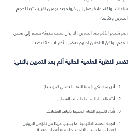
ساعات، ولكنه عادة يصل إلى ذروته بعد يومين تقريبًا، تبعًا لحجم
التمرين وكثافته.
رغم شيوع الألم بعد التمرين، لا يزال سبب حدوثه يفتقر إلى بعض
الفهم، ولكنّ الباحثين لديهم بعض النّظريات عمّا يحدث.
تفسر النظرية العلمية الحالية ألم بعد التمرين بالآتي:
أذى ميكانيكي (لبنية الليف العضلي البروتينية).
أذيّة بالغشاء المحيط بالليَيْف العضلي.
تأذي النسيج الضام المحيط بألياف العضلات.
اتجابة الجسم الالتهابية، ما يسبب مزيدًا من تقوّض البروتين
العضلي، ما يسبب الألم نتيجة تنبيه أعصاب معينة.