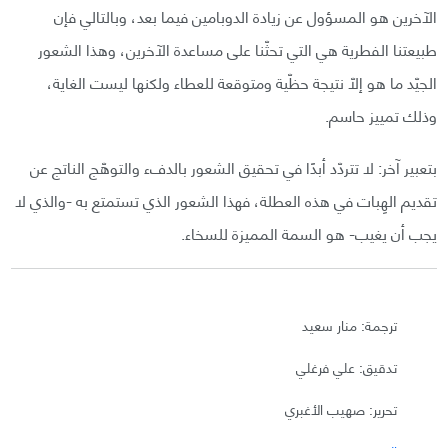
الآخرين هو المسؤول عن زيادة الدوبامين فيما بعد، وبالتالي فإن
طبيعتنا الفطرية هي التي تحثّنا على مساعدة الآخرين، وهذا الشعور
الجيّد ما هو إلّا نتيجة حظّية ومتوقعة للعطاء ولكنها ليست الغاية،
وذلك تمييز حاسم.
بتعبير آخر: لا تتردّد أبدًا في تحقيق الشعور بالدفء والتوهّج الناتج عن
تقديم الهِبات في هذه العطلة، فهذا الشعور الذي تستمتع به -والذي لا
يجب أن يغيب- هو السمة المميزة للسخاء.
ترجمة: منار سعيد
تدقيق: علي فرغلي
تحرير: صهيب الأغبري