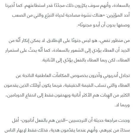
بالسعادة، وأنهم سوف يكرّرون ذلك مجدّدًا قدر استطاعتهم. كما أخبرنا
أحد المؤثِرين: «هناك نشوة مصاحبة لحياة التبرّع والتي من الصعب
وصفها بدون أن أبدو مجنونًا».
من منظور نفعي، هو ليس جنونًا على الإطلاق. لا يمكن إنكار أنَّه من
الجيد أن العطاء يؤدي إلى الشعور بالسعادة، كما أنَّه يحثّ على استمرار
العطاء، لكن ربما العطاء بالفعل يؤدّي إلى الأنانية.
تجادل أندريوني وآخرون بخصوص المكافآت العاطفية الناتجة عن
العطاء والتي تسلب القيمة الحقيقية، فربما يكون أولئك الذين يقدمون
الكثير من الهِبات هم الأكثر أنانية ويهدفون فقط إلى اندفاع الدوبامين،
وربما لا.
وجدت مراجعة حديثة أن النرجسيين –الذين هم بالفعل أنانيون- أقل
سخاءً من غيرهم، وأنهم عندما يقدّمون هدية، فذلك فقط لإبهار الناس