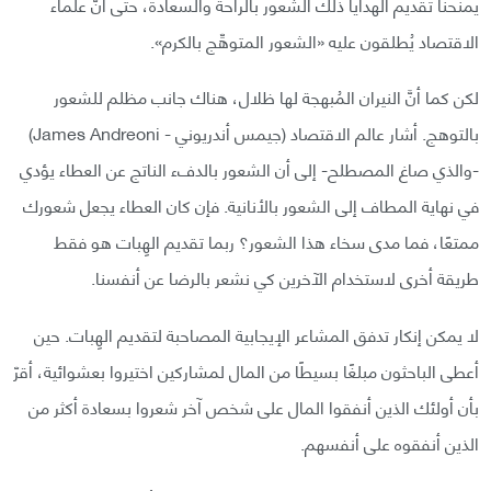
يمنحنا تقديم الهدايا ذلك الشعور بالراحة والسعادة، حتى أنَّ علماء
الاقتصاد يُطلقون عليه «الشعور المتوهِّج بالكرم».
لكن كما أنَّ النيران المُبهجة لها ظلال، هناك جانب مظلم للشعور
بالتوهج. أشار عالم الاقتصاد (جيمس أندريوني - James Andreoni)
-والذي صاغ المصطلح- إلى أن الشعور بالدفء الناتج عن العطاء يؤدي
في نهاية المطاف إلى الشعور بالأنانية. فإن كان العطاء يجعل شعورك
ممتعًا، فما مدى سخاء هذا الشعور؟ ربما تقديم الهِبات هو فقط
طريقة أخرى لاستخدام الآخرين كي نشعر بالرضا عن أنفسنا.
لا يمكن إنكار تدفق المشاعر الإيجابية المصاحبة لتقديم الهِبات. حين
أعطى الباحثون مبلغًا بسيطًا من المال لمشاركين اختيروا بعشوائية، أقرّ
بأن أولئك الذين أنفقوا المال على شخص آخر شعروا بسعادة أكثر من
الذين أنفقوه على أنفسهم.