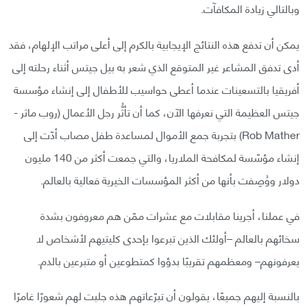
وبالتالي زيادة المكافآت.
يمكن أن تدفع هذه النتائج الإيجابية بالكرم إلى أعلى مراتب الإلهام، فقد
أدى تدفق المشاعر غير المتوقع الذي شعر به بيل جيتس أثناء رحلته إلى
أفريقيا بالتسعينات عندما أعطى حواسيب للأطفال إلى إنشاء مؤسسة
جيتس العظيمة التي نعرفها الآن، كما أن تأثُّر رجل الأعمال (روب ماثر -
Rob Mather) بتجربة جمع الأموال لمساعدة طفل مصاب أدّت إلى
إنشاء مؤسّسة لمكافحة الملاريا، والتي جمعت أكثر من 140 مليون
دولار ووُصِفت بأنها من أكثر المؤسسات الخيرية فعالية بالعالم.
في عملنا، أجرينا مقابلات مع عشرات ممّن هم معروفون بشدة
سخائهم بالعالم –أولئك الذين تبرعوا بإحدى كليتيهم لأشخاص لا
يعرفونهم– ومعظمهم تقريبًا بدؤوا كمتطوعين أو متبرعين بالدم.
بالنسبة إليهم جميعًا، يقولون أن تبرّعاتهم هذه جلبت لهم شعورًا غامرًا