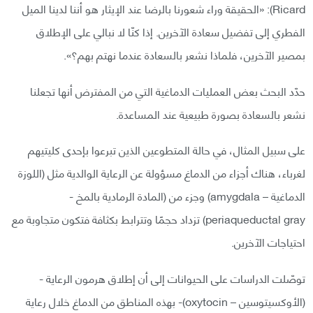
Ricard): «الحقيقة وراء شعورنا بالرضا عند الإيثار هو أننا لدينا الميل
الفطري إلى تفضيل سعادة الآخرين. إذا كنّا لا نبالي على الإطلاق
بمصير الآخرين، فلماذا نشعر بالسعادة عندما نهتم بهم؟».
حدّد البحث بعض العمليات الدماغية التي من المفترض أنها تجعلنا
نشعر بالسعادة بصورة طبيعية عند المساعدة.
على سبيل المثال، في حالة المتطوعين الذين تبرعوا بإحدى كليتيهم
لغرباء، هناك أجزاء من الدماغ مسؤولة عن الرعاية الوالدية مثل (اللوزة
الدماغية – amygdala) وجزء من (المادة الرمادية بالمخ -
periaqueductal gray) تزداد حجمًا وتترابط بكثافة فتكون متجاوبة مع
احتياجات الآخرين.
توصّلت الدراسات على الحيوانات إلى أن إطلاق هرمون الرعاية -
(الأوكسيتوسين – oxytocin)- بهذه المناطق من الدماغ خلال رعاية