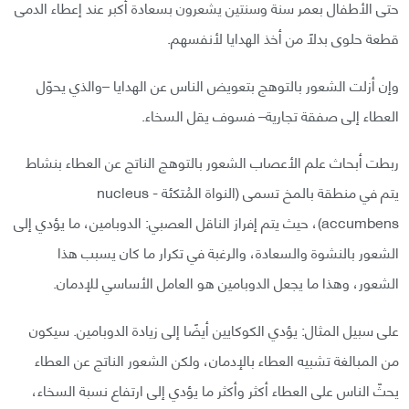
حتى الأطفال بعمر سنة وسنتين يشعرون بسعادة أكبر عند إعطاء الدمى
قطعة حلوى بدلًا من أخذ الهدايا لأنفسهم.
وإن أزلت الشعور بالتوهج بتعويض الناس عن الهدايا –والذي يحوّل
العطاء إلى صفقة تجارية– فسوف يقل السخاء.
ربطت أبحاث علم الأعصاب الشعور بالتوهج الناتج عن العطاء بنشاط
يتم في منطقة بالمخ تسمى (النواة المُتكئة - nucleus
accumbens)، حيث يتم إفراز الناقل العصبي: الدوبامين، ما يؤدي إلى
الشعور بالنشوة والسعادة، والرغبة في تكرار ما كان يسبب هذا
الشعور، وهذا ما يجعل الدوبامين هو العامل الأساسي للإدمان.
على سبيل المثال: يؤدي الكوكايين أيضًا إلى زيادة الدوبامين. سيكون
من المبالغة تشبيه العطاء بالإدمان، ولكن الشعور الناتج عن العطاء
يحثّ الناس على العطاء أكثر وأكثر ما يؤدي إلى ارتفاع نسبة السخاء،