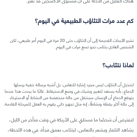
هناك القليل من الأدلة على أن مستوى الأكسجين قد تغير.
كم عدد مرات التثاؤب الطبيعية في اليوم؟
تشير الأبحاث القديمة إلى أن التثاؤب حتى 20 مرة في اليوم أمر طبيعي، لكن
الشخص العادي يتثاءب نحو تسع مرات في اليوم.
لماذا نتثاءب؟
لنتخيل أن التثاؤب ليس مجرد إشارة للنعاس، بل أشبه برسالة خفية يرسلها
الدماغ، بأنه يستعد لتغيير وشيك في وضع الاستيقاظ. غالبًا ما يحدث هذا عندما
يتوقع الدماغ أن الإنسان سينتقل من حالة منخفضة من النشاط أو الاسترخاء
إلى حالة أكثر يقظة ونشاطًا، إنه مثل تجهيز ذاتي يقوم به العقل للمرحلة القادمة.
لنفترض أن شخصًا ما مستلقٍ على الأريكة في وقت متأخر من الليل،
يشاهد التلفاز ويشعر بالنعاس، ليتثاءب بعمق فجأة. في هذه اللحظة،