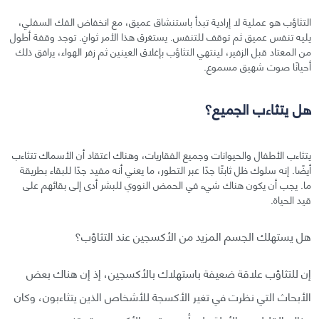
التثاؤب هو عملية لا إرادية تبدأ باستنشاق عميق، مع انخفاض الفك السفلي،
يليه تنفس عميق ثم توقف للتنفس. يستغرق هذا الأمر ثوانٍ. توجد وقفة أطول
من المعتاد قبل الزفير، لينتهي التثاؤب بإغلاق العينين ثم زفر الهواء، يرافق ذلك
أحيانًا صوت شهيق مسموع.
هل يتثاءب الجميع؟
يتثاءب الأطفال والحيوانات وجميع الفقاريات، وهناك اعتقاد أن الأسماك تتثاءب
أيضًا. إنه سلوك ظل ثابتًا جدًا عبر التطور، ما يعني أنه مفيد جدًا للبقاء بطريقة
ما. يجب أن يكون هناك شيء في الحمض النووي للبشر أدى إلى بقائهم على
قيد الحياة.
هل يستهلك الجسم المزيد من الأكسجين عند التثاؤب؟
إن للتثاؤب علاقة ضعيفة باستهلاك بالأكسجين، إذ إن هناك بعض
الأبحاث التي نظرت في تغير الأكسجة للأشخاص الذين يتثاءبون، وكان