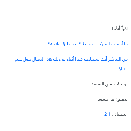
اقرأ أيضًا:
ما أسباب التثاؤب المفرط ؟ وما طرق علاجه؟
من المرجّح أنّك ستتثاءب كثيرًا أثناء قراءتك هذا المقال حول علم
التثاؤب
ترجمة: حسن السعيد
تدقيق: نور حمود
المصادر:
1
2