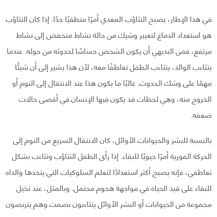
في هذا الإطار، يصبح التثاؤب المعدي أمرًا منطقيًا جدًا. إذا كان التثاؤب
هو استعداد الدماغ لتغيير وشيك من حالة نشاط منخفض إلى نشاط
مرتفع، فمن البديهي أن يكون الشخص حساسًا لحدوثه من حوله. عندما
يتثاءب الوالد، يتثاءب الطفل تعاطفًا معه، لأن هذا يشير إلى أن شيئًا
مهمًا على وشك الحدوث. غالبًا ما يكون هذا عند الانتقال إلى النوم أو
الخروج منه، وهي لحظات قد يكون فيها الإنسان في أقصى حالات
ضعفه.
بالنسبة للبشر والحيوانات الأوائل، كان الانتقال السريع من النوم إلى
الحركة الفورية أمرًا حيويًا للبقاء. إذا رأى الطفل التثاؤب وتثاءب بشكل
تعاطفي، فإنه يصبح أكثر استعدادًا لتعلم السلوكيات التي يتخذها والداه
للبقاء على قيد الحياة في مواجهة هجوم محتمل. وبالمثل، عند تخيل
مجموعة من الحيوانات أو البشر الأوائل يتثاءبون بصمت وهم يتربصون