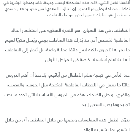
أنفسنا نفعل الشيء ذاته. هذه الملاحظة ليست جديدة، فقد رصدتها البشرية في
ثقافات مختلفة وعلى مر العصور. إن التثاؤب المعدي ليس مجرد رد فعل جسدي
بسيط، بل هو سلوك عميق الجذور مرتبط بـالتعاطف.
التعاطف، في هذا السياق، هو القدرة الفطرية على استشعار الحالة
العاطفية لشخص آخر. قد يُدرَك هذا التعاطف بوعي ويُحلل فكريًا لفهم
ما يمر به الآخرون، لكنه ليس دائمًا عملية واعية، بل يُنظر إلى التعاطف
أنه آلية تعلم أساسية، خاصةً في المراحل الأولى.
عند التأمل في كيفية تعلم الأطفال من آبائهم، يُلاحظ أن أهم الدروس
غالبًا ما تنتقل في اللحظات العاطفية المكثفة مثل الخوف، والغضب،
والفرح، أو حتى الضحك. هذه هي الدروس الأساسية التي تحدد ما يجب
تجنبه وما يجب السعي إليه.
يدوّن الطفل هذه المعلومات ويخزنها من خلال التعاطف، أي من خلال
الشعور بما يشعر به الوالد.