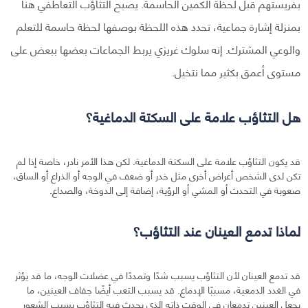
بفريستهم قبل لحظة الكمين الحاسمة. يصبح التثاؤب التعاطفي هنا
بمنزلة إشارة جماعية، تحدد هذه اللحظة بوصفها لحظة حاسمة للتعلم
والوعي المشترك. إنه سلوك غريزي يربط الجماعات بعضها ببعض على
مستوى أعمق بكثير مما نتخيل.
هل التثاؤب علامة على السكتة الدماغية؟
قد يكون التثاؤب علامة على السكتة الدماغية. لكن هذا الأمر نادر، خاصة إذا لم
تكن لدى الشخص أعراض أخرى مثل خدر أو ضعف في الوجه أو الذراع أو الساق،
صعوبة في التحدث أو المشي أو الرؤية، إضافة إلى الدوخة، والصداع.
لماذا تدمع العينان عند التثاؤب؟
قد تدمع العينان لأن التثاؤب يسبب شدًا وتمددًا في عضلات الوجه، ما قد يؤثر
في الغدد الدمعية، مسببًا الإدماع. قد يسبب التعب أيضًا جفاف العينين، ما
يجعل العينين تدمعان في الوقت ذاته الذي يحدث فيه التثاؤب بسبب الشعور