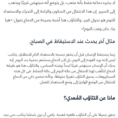
لا يخبره دماغه فقط بأنه متعب، بل يتوقع أنه سينهض قريبًا ويذهب
إلى السرير. إن هذا الانتقال من السكون والراحة إلى التحرك والاستعداد
للنوم هو تحول كبير، والتثاؤب هنا أشبه بصرخة من الدماغ تقول: «هيا
بنا، حان وقت النوم!»
مثال آخر يحدث عند الاستيقاظ في الصباح.
ربما يستيقظ الإنسان قبل أن يشعر جسمه بالاستعداد التام للانطلاق. يتثاءب
ليس لأنه يريد العودة إلى النوم، بل لأن الدماغ يستشعر حتمية بدء اليوم. إنه
يدرك أن الإنسان سينهض قريبًا ليبدأ روتينه الصباحي، والتثاؤب هنا هو طريقة
الدماغ للتأهب لهذا الانتقال من حالة النوم إلى حالة النشاط. في كل هذه
السيناريوهات، يسبق التثاؤب تغييرًا متوقعًا، وكأنه تحضير ذكي من الدماغ
للانتقال من الوضع الهادئ إلى وضع الاستعداد للعمل.
ماذا عن التثاؤب المُعدي؟
نتفق جميعًا على أن التثاؤب ظاهرة مُعدية. يكفي أن نرى شخصًا يتثاءب حتى نجد