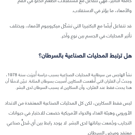
والأمعاء، ما يؤثر في الاستقلاب.
قد تتفاعل أيضًا مع البكتيريا التي تشكّل ميكروبيوم الأمعاء، ويختلف
تأثير المحليات في الجسم بين نوع وآخر.
هل ترتبط المحليات الصناعية بالسرطان؟
نشأ الهاجس من سرطانية المحليات الصناعية بسبب دراسة أُجريَت سنة 1978،
وجدتْ أن الفئران التي أُطعمت السكارين أُصيبت بسرطان المثانة. تبيّن لاحقًا أن
هذا يحدث فقط عند الفئران، وأن السكارين لا يسبب السرطان لدى البشر.
ليس فقط السكارين، لكن كل المحليات الصناعية المعتمَدة من الاتحاد
الأوروبي وهيئة الغذاء والدواء الأمريكية خضعت للاختبار في حيوانات
التجارب وجُمعت بياناتها لدى البشر. لا يوجد رابط بين أي مُحلٍّ صناعي
معتمَد ومرض السرطان.