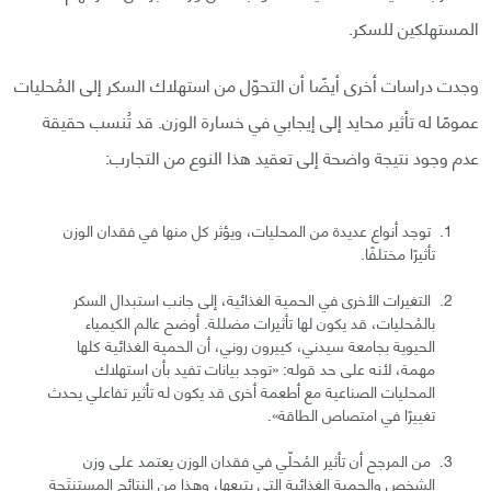
المستهلكين للسكر.
وجدت دراسات أخرى أيضًا أن التحوّل من استهلاك السكر إلى المُحليات
عمومًا له تأثير محايد إلى إيجابي في خسارة الوزن. قد تُنسب حقيقة
عدم وجود نتيجة واضحة إلى تعقيد هذا النوع من التجارب:
توجد أنواع عديدة من المحليات، ويؤثر كل منها في فقدان الوزن
تأثيرًا مختلفًا.
التغيرات الأخرى في الحمية الغذائية، إلى جانب استبدال السكر
بالمُحليات، قد يكون لها تأثيرات مضللة. أوضح عالم الكيمياء
الحيوية بجامعة سيدني، كييرون روني، أن الحمية الغذائية كلها
مهمة، لأنه على حد قوله: «توجد بيانات تفيد بأن استهلاك
المحليات الصناعية مع أطعمة أخرى قد يكون له تأثير تفاعلي يحدث
تغييرًا في امتصاص الطاقة».
من المرجح أن تأثير المُحلّي في فقدان الوزن يعتمد على وزن
الشخص والحمية الغذائية التي يتبعها، وهذا من النتائج المستنتَجة