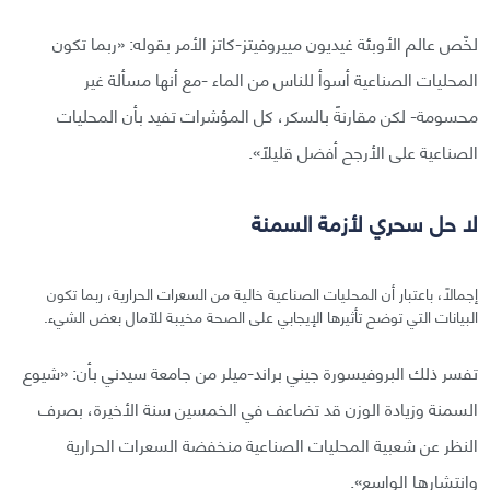
لخّص عالم الأوبئة غيديون مييروفيتز-كاتز الأمر بقوله: «ربما تكون
المحليات الصناعية أسوأ للناس من الماء -مع أنها مسألة غير
محسومة- لكن مقارنةً بالسكر، كل المؤشرات تفيد بأن المحليات
الصناعية على الأرجح أفضل قليلًا».
لا حل سحري لأزمة السمنة
إجمالًا، باعتبار أن المحليات الصناعية خالية من السعرات الحرارية، ربما تكون
البيانات التي توضح تأثيرها الإيجابي على الصحة مخيبة للآمال بعض الشيء.
تفسر ذلك البروفيسورة جيني براند-ميلر من جامعة سيدني بأن: «شيوع
السمنة وزيادة الوزن قد تضاعف في الخمسين سنة الأخيرة، بصرف
النظر عن شعبية المحليات الصناعية منخفضة السعرات الحرارية
وانتشارها الواسع».