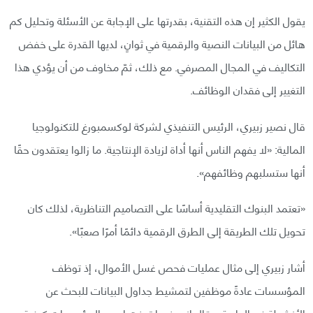
يقول الكثير إن هذه التقنية، بقدرتها على الإجابة عن الأسئلة وتحليل كم
هائل من البيانات النصية والرقمية في ثوانٍ، لديها القدرة على خفض
التكاليف في المجال المصرفي. مع ذلك، ثمّ مخاوف من أن يؤدي هذا
التغيير إلى فقدان الوظائف.
قال نصير زبيري، الرئيس التنفيذي لشركة لوكسمبورغ للتكنولوجيا
المالية: «لا يفهم الناس أنها أداة لزيادة الإنتاجية. ما زالوا يعتقدون حقًا
أنها ستسلبهم وظائفهم».
«تعتمد البنوك التقليدية أساسًا على التصاميم التناظرية، لذلك كان
تحويل تلك الطريقة إلى الطرق الرقمية دائمًا أمرًا صعبًا».
أشار زبيري إلى مثال عمليات فحص غسل الأموال، إذ توظف
المؤسسات عادةً موظفين لتمشيط جداول البيانات للبحث عن
الأنشطة غير العادية. وقال إنه عندما تبينت إحدى المؤسسات كيفية