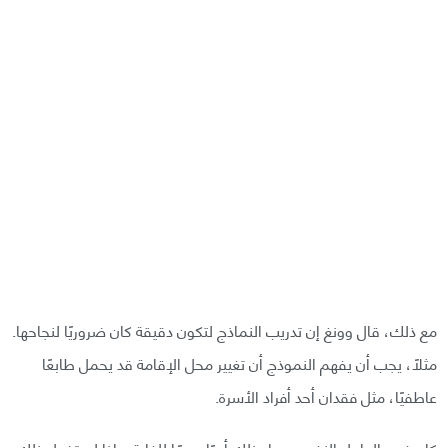
مع ذلك، قال وونغ إن تدريب النماذج لتكون دقيقة كان ضروريًا لنجاحها.
مثلًا، يجب أن يفهم النموذج أن تغيير محل الإقامة قد يحمل طابعًا
عاطفيًا، مثل فقدان أحد أفراد الأسرة.
كان فهم العامل النفسي وراء ذلك أمرًا مهمًا للغاية. وإذا لم تفعل ذلك