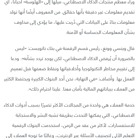
وراء معظم منتجات الذكاء الاصطناعي، ميلها إلى «الهلوسة» أحيانًا، أي
تقديم معلومات غير دقيقة بأنها حقائق. من المعروف أيضًا أنها تولد
معلومات بناءً على البيانات التي دُربت عليها، ما يؤدي إلى مخاوف
بشأن المعلومات الحساسة أو الآمنة.
قال وينسي وونغ، رئيس قسم الرقمنة في بنك ناتويست: «ليس
بالضرورة أن يُرفض الذكاء الاصطناعي، لكن يوجد تردد بشأنه». ودعا
إلى تقييم مخاطر التكنولوجيا وأخلاقياتها ونقاط ضعفها قبل تعميم
العمل بها. وأضاف: «في النهاية، نحن أحد البنوك الكبيرة ويحتفظ الكثير
من العملاء ببياناتهم المالية بأمان معنا. علينا احترام ذلك».
خدمة العملاء هي واحدة من المجالات الأكثر تضررًا بسبب أدوات الذكاء
الاصطناعي، التي يمكنها التحدث بطريقة تشبه البشر والاستجابة
للاستفسارات. لأكثر من عقد من الزمن، استخدمت البنوك الرقمية
التعلم الآلي لتصنيف الأسئلة عبر الإنترنت، وغالبًا ما توجه العملاء إلى