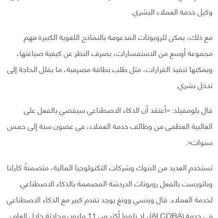
وكيل خدمة العملاء البشري.
مع ذلك، يمكن للروبوتات المدعومة بالنماذج اللغوية الكبيرة فهم
مجموعة أوسع من الاستفسارات، بصرف النظر عن كيفية صياغتها،
ويمكنها تنفيذ القرارات، مثل طلب بطاقة مصرفية، ما يقلل الحاجة إلى
تدخل بشري.
قال بلومفيلد: «أعتقد أن الذكاء الاصطناعي سيقضي بالفعل على
الغالبية العظمى من وظائف خدمة العملاء، في غضون سنة إلى خمس
سنوات».
تستخدم العديد من البنوك وشركات التكنولوجيا المالية، متضمنةً كارلنا
وناتويست بالفعل روبوتات الدردشة المصممة بالذكاء الاصطناعي
لخدمة العملاء. قال وينسي وونغ يوجد تقدم كبير مع الذكاء الاصطناعي
في خدمة (AI CORA)، إذ تلقوا أكثر من 11 مليون محادثة خلال العام،