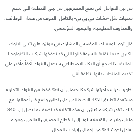
من بين العوامل التي تمنع المصرفيين من تبني الأنظمة التي تدعم
منتجات مثل «تشات جي بي تي» بالكامل، الخوف من فقدان الوظائف،
والمخاوف التنظيمية، والجمود المؤسسي.
قال توم بلومفيلد، المؤسس المشارك في مونزو: «لن تتبنى البنوك
الكبرى هذه التقنية بالسرعة ذاتها التي قد تحققها شركات التكنولوجيا
المالية». ذلك مع أن الذكاء الاصطناعي سيجعل البنوك أكفأ وأقدر على
تقديم المنتجات ذاتها بتكلفة أقل.
أظهرت دراسة أجرتها شركة كابجيمني أن 6% فقط من البنوك التجارية
مستعدة لتطبيق الذكاء الاصطناعي على نطاق واسع في أعمالها. مع
ذلك، تقدر شركة ماكينزي أن هذه التقنية قد تضيف ما يصل إلى 340
مليار دولار من القيمة سنويًا إلى القطاع المصرفي العالمي، وهو ما
يعادل نحو 4.7% من إجمالي إيرادات المجال.