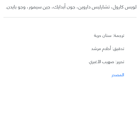
لويس كارول، تشارليس داروين، جون أبدايك، جين سيمور، وجو بايدن.
ترجمة: سنان حربة
تدقيق: أحلام مرشد
تحرير: صهيب الأغبري
المصدر