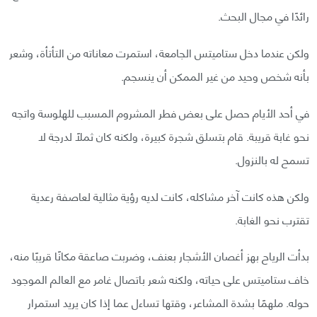
رائدًا في مجال البحث.
ولكن عندما دخل ستاميتس الجامعة، استمرت معاناته من التأتأة، وشعر
بأنه شخص وحيد من غير الممكن أن ينسجم.
في أحد الأيام حصل على بعض فطر المشروم المسبب للهلوسة واتجه
نحو غابة قريبة. قام بتسلق شجرة كبيرة، ولكنه كان ثملًا لدرجة لا
تسمح له بالنزول.
ولكن هذه كانت آخر مشاكله، كانت لديه رؤية مثالية لعاصفة رعدية
تقترب نحو الغابة.
بدأت الرياح بهز أغصان الأشجار بعنف، وضربت صاعقة مكانًا قريبًا منه،
خاف ستاميتس على حياته، ولكنه شعر باتصال غامر مع العالم الموجود
حوله. ملهمًا بشدة المشاعر، وقتها تساءل عما إذا كان يريد استمرار