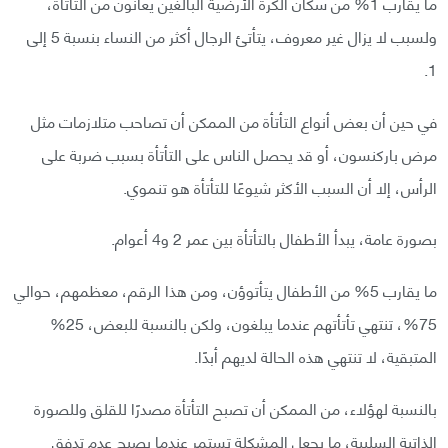
ما يقارب 1% من سكان الكرة الأرضية البالغين يعانون من التأتأة،
ولسبب لا يزال غير معروف، يتأتئ الرجال أكثر من النساء بنسبة 5 إلى
1.
في حين أن بعض أنواع التأتأة من الممكن أن تصاحب متلازمات مثل
مرض باركنسون، أو قد يحصل الناس على التأتأة بسبب ضربة على
الرأس، إلا أن السبب الأكثر شيوعًا للتأتأة هو تنموي.
بصورة عامة، يبدأ الأطفال بالتأتأة بين عمر 2 و4 أعوام.
ما يقارب 5% من الأطفال يتأتوؤن، ومن هذا الرقم، معظمهم، حوالي
75%، تنتهي تأتأتهم عندما يبلغون، ولكن بالنسبة للبعض، 25%
المتبقية، لا تنتهي هذه الحالة لديهم أبدًا.
بالنسبة لهؤلاء، من الممكن أن تصبح التأتأة مصدرًا للقلق وللصورة
الذاتية السلبية، ما يجعل المشكلة تستمر عندما يصبح عدم تدفق