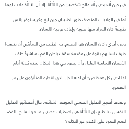
في حين أنه يدعي أنه عالج شخصين من التأتأة، إلا أن التأتأة عادت لهما.
أما في الولايات المتحدة، طور الطبيبان جين ليغ وكريستوفر ياتس
طريقةً كان المراد منها تقوية وإعادة توجيه اللسان.
ومرةً أخرى، كان اللسان هو المجرم. تم الطلب من المتأتئين أن يدفعوا
طرف لسانهم بقوة على مقدمة سقف باطن الفم، مباشرةً خلف
الأسنان الأمامية العليا، وأن يبقوه في هذا المكان لمدة ثلاثة أيام.
لذا ادعى كل «مختص» أن لديه الحل الذي انتظره المتأتؤون على مر
العصور.
وبعدها أصبح التحليل النفسي الموضة الشائعة. قال أخصائيو التحليل
النفسي، بالطبع، إن التأتأة هي اضطراب عصبي. ما هو العلاج الأفضل
لعدم القدرة على الكلام غير التكلم؟