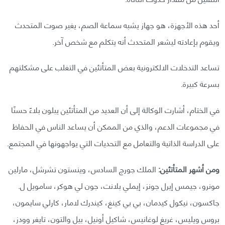
أحد هذه الأجهزة، هو جهاز يشبه سماعة الصم، يغير صوت المتحدث
ويقوم بإعادته ليشعر المتحدث أنه يتكلم مع شخص آخر.
تساعد التدخلات الالكترونية بعض المتأتئين في التغلب على مشكلتهم
بسرعة كبيرة.
في الختام، أشارت الوكالة إلى أن العديد من المتأتئين يبلون بلاءً حسنًا
في مجموعات الدعم، والذي من الممكن أن يساعد الناس في الحفاظ
على الدراسة الذاتية والتعامل مع التحديات التي يواجهونها في المجتمع.
ومن أشهر المتأتئين:
الملك جورج السادس، وينستون تشرشل، مارلين
مونرو، جيمس إيرل جونز، إيملي بلانت، جون لي هوكر، سامويل ل.
جاكسون، نيكول كيدمان، بي بي كينغ، كيندرك لامار، كارلي سايمون،
بروس ويليس، غريغ لوغانيس، شاكيل أونيل، بيل والتون، تايغر وودز،