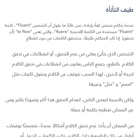
طيف التأتأة
عندما يتكلم شخص لغةً بإجادة، نحن غالبًا ما نقول أن الشخص "Fluent"، كلمة
"Fluent" مستمدة من الكلمة اللاتينية "fluere"، والتي تعني "to flow" (أن
تتدفق). إذا كان المتكلم طليقًا، ستتدفق الكلمات من دون انقطاع.
الشخص الذي يتأتئ يعاني من عدم التدفق، أو انقطاعات في تدفق
الكلام. بالطبع، جميع الناس يعانون من انقطاعات في تدفق الكلام
لدرجة أو لأخرى، لهذا السبب نتوقف عن الكلام ونقول كلمات مثل
"اممم" و "مثل" وغيرها.
ولكن بالنسبة لبعض الناس، انعدام التدفق هذا أكثر وضوحًا بكثير ومن
غير الممكن تغطيته بكلمة أو جملة.
من الممكن أن يأخذ عدم تدفق الكلام أشكالًا عديدةً، متضمنًا توقفات
أطول من تلك الطبيعية خلال الكلام، تكرير الكلمات، الجمل أو