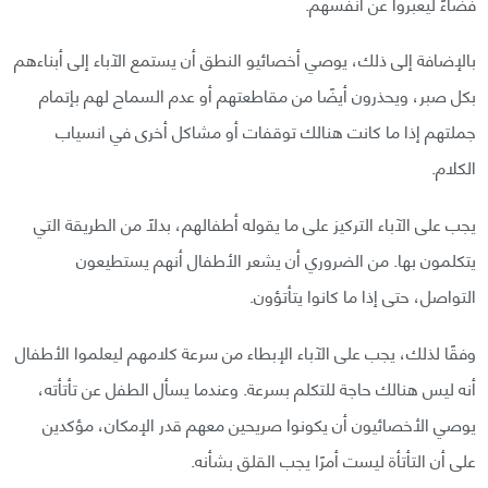
فضاءً ليعبروا عن أنفسهم.
بالإضافة إلى ذلك، يوصي أخصائيو النطق أن يستمع الآباء إلى أبناءهم
بكل صبر، ويحذرون أيضًا من مقاطعتهم أو عدم السماح لهم بإتمام
جملتهم إذا ما كانت هنالك توقفات أو مشاكل أخرى في انسياب
الكلام.
يجب على الآباء التركيز على ما يقوله أطفالهم، بدلًا من الطريقة التي
يتكلمون بها. من الضروري أن يشعر الأطفال أنهم يستطيعون
التواصل، حتى إذا ما كانوا يتأتؤون.
وفقًا لذلك، يجب على الآباء الإبطاء من سرعة كلامهم ليعلموا الأطفال
أنه ليس هنالك حاجة للتكلم بسرعة. وعندما يسأل الطفل عن تأتأته،
يوصي الأخصائيون أن يكونوا صريحين معهم قدر الإمكان، مؤكدين
على أن التأتأة ليست أمرًا يجب القلق بشأنه.