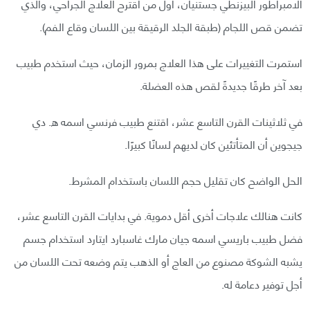
الامبراطور البيزنطي جستنيان، أول من اقترح العلاج الجراحي، والذي
تضمن قص اللجام (طبقة الجلد الرقيقة بين اللسان وقاع الفم).
استمرت التغييرات على هذا العلاج بمرور الزمان، حيث استخدم طبيب
بعد آخر طرقًا جديدةً لقص هذه العضلة.
في ثلاثينات القرن التاسع عشر، اقتنع طبيب فرنسي اسمه ه. دي
جيجوين أن المتأتئين كان لديهم لسانًا كبيرًا.
الحل الواضح كان تقليل حجم اللسان باستخدام المشرط.
كانت هنالك علاجات أخرى أقل دموية. في بدايات القرن التاسع عشر،
فضل طبيب باريسي اسمه جيان مارك غاسبارد ايتارد استخدام جسم
يشبه الشوكة مصنوع من العاج أو الذهب يتم وضعه تحت اللسان من
أجل توفير دعامة له.