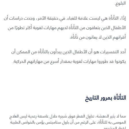
البلوغ.
إذًا، التأتأة هي ليست علامة للغباء. في حقيقة الأمر، وجدت دراسات أن
الأطفال الذين يتعافون من التأتأة لديهم مهارات لغوية أكثر تطورًا من
أقرانهم الذين لا يعانون من تأتأة.
أحد التفسيرات هو أن الأطفال الذين يبدأون بالتأتأة من الممكن أن
يكونوا قد طوروا مهارات لغوية بمقدار أسرع من مهاراتهم الحركية.
التأتأة بمرور التاريخ
مما لا يثير الدهشة، تناول الفطر فوق شجرة خلال عاصفة رعدية ليس العلاج
الموصى به للتأتأة، على الرغم من أن باول ستاميتس يؤمن بالخواص الطبية
لفطر المشروم.