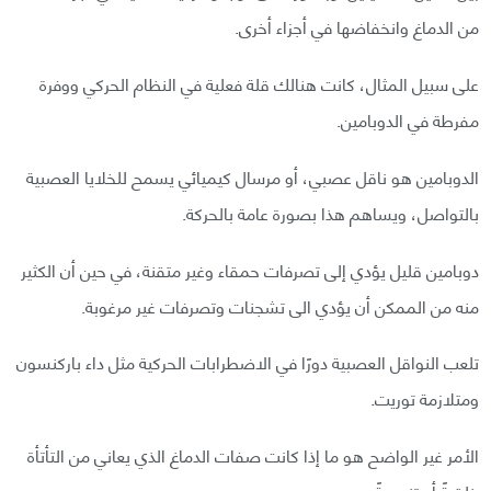
من الدماغ وانخفاضها في أجزاء أخرى.
على سبيل المثال، كانت هنالك قلة فعلية في النظام الحركي ووفرة
مفرطة في الدوبامين.
الدوبامين هو ناقل عصبي، أو مرسال كيميائي يسمح للخلايا العصبية
بالتواصل، ويساهم هذا بصورة عامة بالحركة.
دوبامين قليل يؤدي إلى تصرفات حمقاء وغير متقنة، في حين أن الكثير
منه من الممكن أن يؤدي الى تشجنات وتصرفات غير مرغوبة.
تلعب النواقل العصبية دورًا في الاضطرابات الحركية مثل داء باركنسون
ومتلازمة توريت.
الأمر غير الواضح هو ما إذا كانت صفات الدماغ الذي يعاني من التأتأة
خلقيةً أو تنمويةً.