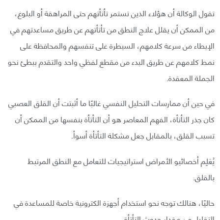
تقول الوكالة أن هؤلاء الذين تستمر تأتأتهم حتى المراهقة أو البلوغ،
من الممكن أن يقلل علاج النطق من تأتأتهم عن طريق مساعدتهم في
الإبطاء من سرعة كلامهم، السيطرة على تنفسهم والمحافظة على
نمط كلامهم عن طريق البدء من مقطع لفظي واحد والتقدم ببطئ نحو
الجملة المعقدة.
في حين أن ممارسات التحليل النفسي غالبًا ما أثبتت أن القلق العصبي
كان جذر التأتأة، الفهم المعاصر هو أن التأتأة بنفسها من الممكن أن
تسبب القلق، بالمقابل جعل مشكلة التأتأة أسوأ.
يُعَلِم أخصائيو الأمراض استراتيجيات للتعامل مع النطق المرتبط
بالقلق.
حاليًا، هنالك توجه نحو استخدام أجهزة الكترونية خاصة للمساعدة في
التقليل من مقدار حدوث التأتأة.