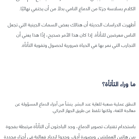
الكلام بسلاسة جزءًا من الدماغ النامي بدلًا من أن يختفي نهائيًا.
أظهرت الدراسات الحديثة أن هنالك بعض السمات الجينية التي تجعل
الناس معرضين للتأتأة. إذا كان هذا الأمر صحيح، إذًا هذا يعني أن
التجارب التي نمر بها في الحياة ضرورية لحصول وتقوية التأتأة.
ما وراء التأتأة؟
النطق عملية صعبة للغاية عند البشر. ينشأ من أجزاء الدماغ المسؤولة عن
معالجة اللغة، ولكنها تلفظ عن طريق الجهاز الحركي.
باستخدام تقنيات تصوير الدماغ، وجد الباحثون أن التأتأة مرتبطة بفجوة
بين هاتين العمليتين. وبصورة أدق، وجدوا ازدياد فعالية في أجزاء محددة