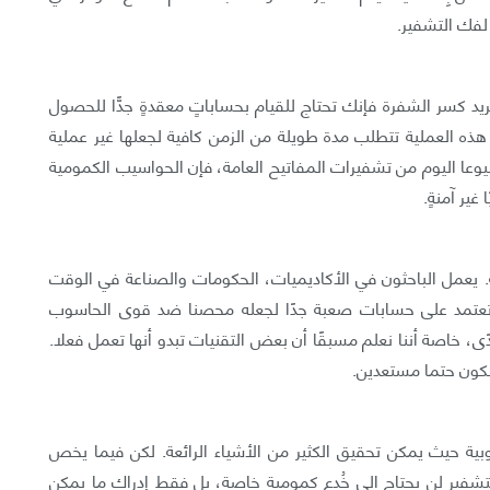
يد كسر الشفرة فإنك تحتاج للقيام بحساباتٍ معقدةٍ جدًّا للحصول
هذه العملية تتطلب مدة طويلة من الزمن كافية لجعلها غير عملية
شيوعا اليوم من تشفيرات المفاتيح العامة، فإن الحواسيب الكمومية
غير آمنةٍ.
. يعمل الباحثون في الأكاديميات، الحكومات والصناعة في الوقت
م تعتمد على حسابات صعبة جدًا لجعله محصنا ضد قوى الحاسوب
 خاصة أننا نعلم مسبقًا أن بعض التقنيات تبدو أنها تعمل فعلا.
نكون حتما مستعدين.
اسوبية حيث يمكن تحقيق الكثير من الأشياء الرائعة. لكن فيما يخص
 للتشفير لن يحتاج الى خُدع كمومية خاصة، بل فقط إدراك ما يمكن