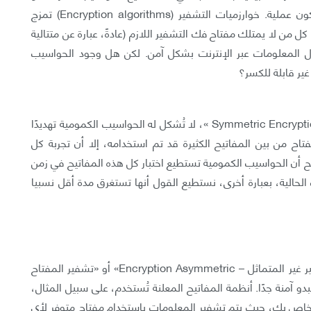
على الأقل فإن كسرها يستغرق مدة أطول من أن تكون عملية. خوارزميات التشفير (Encryption algorithms) تمزج
ل من لا يمتلك مفتاح فك التشفير اللازم (عادةً، عبارة عن متتالية
سال المعلومات عبر الإنترنت بشكل آمن. لكن هل وجود الحواسيب
ير قابلة للكسر؟
أحد أنظمة التشفير يعرف باسم «التشفير المتماثل –Symmetric Encryption »، لا تُشكل له الحواسيب الكمومية تهديدًا
اح من بين المفاتيح الكثيرة قد تم استخدامه، إلا أن تجربة كل
ضح أن الحواسيب الكمومية تستطيع اختبار كل هذه المفاتيح في زمن
الحالية، بعبارة أخرى، نستطيع القول أنها تستغرق مدة أقل نسبيا
أما بالنسبة للنظام التشفيري الذي يعرف باسم «التشفير غير المتماثل – Encryption Asymmetric» أو «تشفير المفتاح
» (Public-key Encryption)، فإنها لا تبدو آمنة جدًا. أنظمة المفاتيح المعلنة تُستخدم، على سبيل المثال،
لخاص بِك، حيث يتم تشفير المعلومات باستخدام مفتاح متوفر لأي