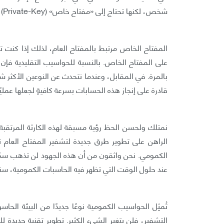
شخص، لكنها تحتاج إلى «مفتاح خاص» (Private-Key) لفك التشفير.
المفتاح الخاص مرتبط بالمفتاح العام، لذلك إذا كنت تر
على المفتاح الخاص. بالنسبة للحواسيب التقليدية فإن 
بالمرة. في المقابل، وعندما نتحدث عن النوعين الأكثر 
قادرة على إنجاز هذه الحسابات بسرعة كافيةٍ لجعلها عمليًا 
نمتلك ولحسن الحظ رؤية مسبقة لهذه الكارثة المرتقبة
الراهن على تطوير طرق جديدة لتشفير المفتاح العا
الكمومي. نحن واثقون من أن هذه الجهود لن تذهب سدًى،
عند حلول الوقت التي تظهر فيه الحاسبات الكمومية، س
تُمثِل الحواسيب الكمومية نوعًا جديدًا من البيئة الح
التشفير، فلن يتغير الشيء الكثير. تطوير تقنية جديدة