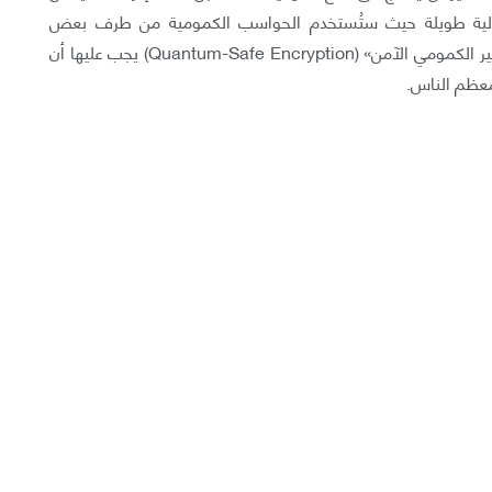
نتقالية طويلة حيث ستُستخدم الحواسب الكمومية من طرف بعض
المنظمات المختصة فقط. هذا يعني أن تقنيات «التشفير الكمومي الآمن» (Quantum-Safe Encryption) يجب عليها أن
معظم الناس.