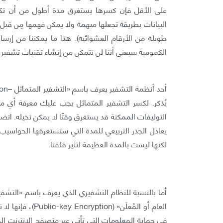
البيانات بطريقة تجعلها مبهمة ولا يمكن فهمها مِن قبل ك
طويلة من الأرقام العشوائية). هذا ما يمكننا من إر
الكمومية سيعني أننا لن نتمكن من إنشاء تقنيات تشفير غ
يُذكر. لكسر التشفير المتماثل يجب عليك معرفة أي مفت
التوليفات الممكنة قد يستغرق وقتًا لا يمكن تخيله. ات
يعادل الجذر التربيعي للمدة التي ستستغرقها الحواسيب 
لكنها ليست بالمدة العظيمة لتثير قلقنا.
العام أو المُعلَن
في حماية المعلومات التي تأتي عبر متصفح الإنترنت ا