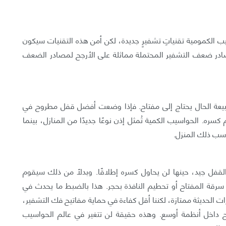
يب الكمومية تقنياتِ تشفيرٍ جديدة، لكن أمن هذه التقنيات سيكون
مصادر ضعف التشفير المحتملة مماثلة على الأرجح لمصادر الضعف
طبيعة الحال يحتاج إلى مفتاح. فإذا وضعت أفضل قفل مطروح في
كسره. الحواسيب الكمية تُمثل إذن نوعًا جديدًا من المنازل، بينما
ناسب ذلك المنزل.
القفل جيد، حينها لن يحاول كسره إطلاقًا. وبدلًا من ذلك سيقوم
سرقة المفتاح أو تحطيم النافذة بحجر. هذا بالضبط ما يحدث في
ت الحديثة ممتازة، لكننا أقل كفاءة في حماية مفاتيح فك التشفير،
داخل أنظمة أوسع. وهذه حقيقة لن تتغير في عالم الحواسيب