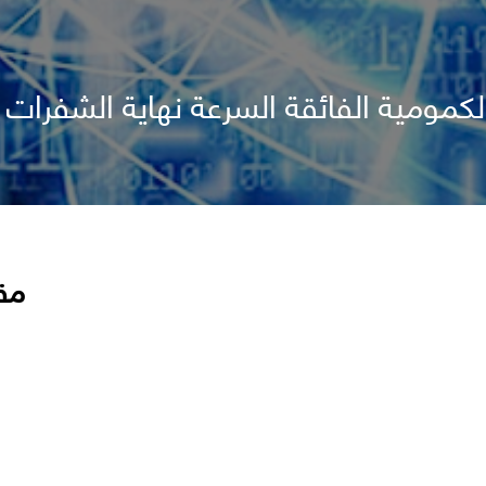
ومية الفائقة السرعة نهاية الشفرات غي
مق