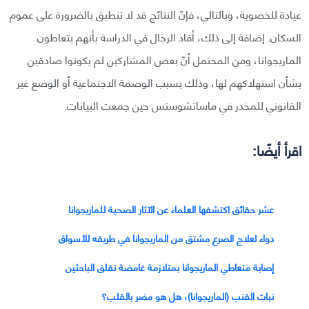
عيادة للخصوبة، وبالتالي، فإنّ النتائج قد لا تنطبق بالضرورة على عموم
السكان. إضافة إلى ذلك، أفاد الرجال في الدراسة بأنهم يتعاطون
الماريجوانا، ومن المحتمل أنّ بعض المشاركين لم يكونوا صادقين
بشأن استهلاكهم لها، وذلك بسبب الوصمة الاجتماعية أو الوضع غير
القانوني للمخدر في ماساتشوستس حين جمعت البيانات.
اقرأ أيضًا:
عشر حقائق اكتشفها العلماء عن الآثار الصحية للماريجوانا
دواء لعلاج الصرع مشتق من الماريجوانا في طريقه للأسواق
إصابة متعاطي الماريجوانا بمتلازمة غامضة تقلق الباحثين
نبات القنب (الماريجوانا)، هل هو مضر بالقلب؟