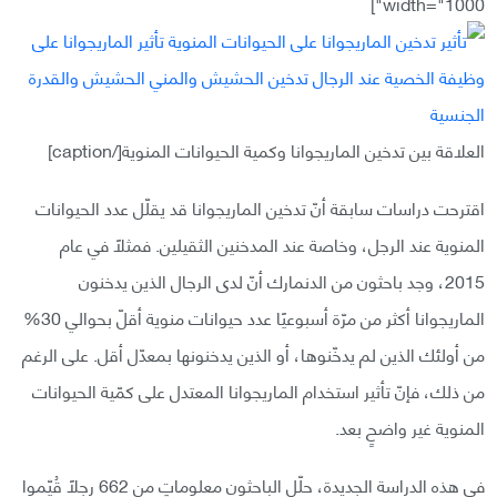
width="1000"]
العلاقة بين تدخين الماريجوانا وكمية الحيوانات المنوية[/caption]
اقترحت دراسات سابقة أنّ تدخين الماريجوانا قد يقلّل عدد الحيوانات
المنوية عند الرجل، وخاصة عند المدخنين الثقيلين. فمثلاً في عام
2015، وجد باحثون من الدنمارك أنّ لدى الرجال الذين يدخنون
الماريجوانا أكثر من مرّة أسبوعيًا عدد حيوانات منوية أقلّ بحوالي 30%
من أولئك الذين لم يدخّنوها، أو الذين يدخنونها بمعدّل أقل. على الرغم
من ذلك، فإنّ تأثير استخدام الماريجوانا المعتدل على كمّية الحيوانات
المنوية غير واضحٍ بعد.
في هذه الدراسة الجديدة، حلّل الباحثون معلوماتٍ من 662 رجلًا قُيّموا