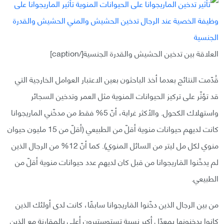
العلاقة بين تدخين الحشيش والقدرة الجنسية[/caption]
قُدّمت النتائج بعدما أخذ الباحثون بعين الاعتبار العوامل الخارجية التي
قد تؤثّر على تركيز الحيوانات المنوية مثل العمر وتدخين السجائر
واستهلاك الكحول. والأكثر غرابة، أنّ 5% فقط من مدخّني الماريجوانا
كانت لديهم حيوانات منوية أقلّ من الطبيعي (أقلّ من 15 مليون حيوان
منوي لكل مل ليتر من السائل المنوي). كما أنّ 12% من الرجال الذين
لم يدخّنوا المَاريجوانا من قبل كان لديهم عدد حيوانات منوية أقلّ من
الطبيعي.
من بين الرجال الذين دخّنوا المَاريجوانا سابقًا، كانت لدى أولئك الذين
كانوا يدخنونها بمعدّل أكبر نسبة تستوستيرون أعلى بالمقارنة مع الذين