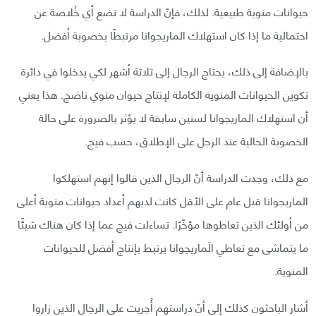
حيوانات منوية طبيعية. لذلك، فإنّ الدراسة لا تضع أي خُلاصة عن
احتمالية ما إذا كان استهلاك الماريجوانا مرتبطًا بخصوبة أفضل.
بالإضافة إلى ذلك، يحتاج الرجال إلى ثلاثة أشهر لكي يدخلوا في دائرة
تكوين الحيوانات المنوية الكاملة لإنتاج حيوان منوي ناضج. هذا يعني
أن استهلاك الماريجوانا لسنين سابقة لا يؤثر بالضرورة على حالة
الخصوبة الحالية عند الرجل على الإطلاق، حسب فيج.
مع ذلك، وجدت الدراسة أنّ الرجال الذين قالوا إنهم استهلكوا
الماريجوانا قبل عام على الأقل كانت لديهم أعداد حيوانات منوية أعلى
من أولئك الذين تعاطوها مؤخّرًا. تساءلت فيج عما إذا كان هناك شيئًا
ما يتماشى مع تعاطي الَماريجوانا يرتبط بإنتاج أفضل للحيوانات
المنوية.
أشار الباحثون كذلك إلى أنّ دراستهم أُجريت على الرجال الذين زاروا