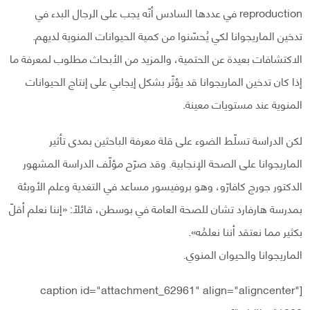
reproduction في عددها السادس أنّه يجب على الرجال البدء في
تدخين الماريجوانا لكي يُحسّنوا من كمية الحيوانات المنوية لديهم.
الاكتشافات بعيدة عن الحتمية، والمزيد من الأبحاث مطلوب لمعرفة ما
إذا كان تدخين الماريجوانا قد يؤثّر بشكل إيجابي على إنتاج الحيوانات
المنوية عند مستويات معينة.
لكن الدراسة تسلّط الضوء على قلة معرفة الباحثين بمدى تأثير
الماريجوانا على الصحة الإنجابية. وقد صرّح مؤلّف الدراسة المشهور
الدكتور جورج كافارّو، وهو بروفيسور مساعد في التغدية وعلم الأوبئة
بمدرسة هارفارد تشان للصحة العامة في بوسطن، قائلًا: «إننا نعلم أقلّ
بكثير مما نعتقد أننا نعلمُه».
الماريجوانا والحيوان المنوي.
[caption id="attachment_62961" align="aligncenter"