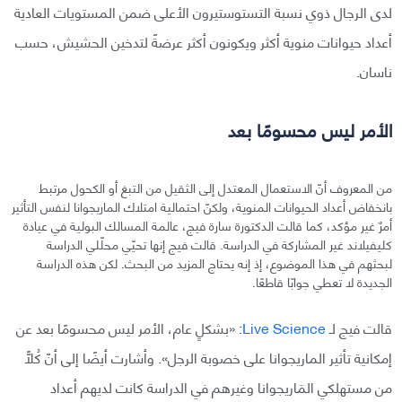
لدى الرجال ذوي نسبة التستوستيرون الأعلى ضمن المستويات العادية
أعداد حيوانات منوية أكثر ويكونون أكثر عرضةً لتدخين الحشيش، حسب
ناسان.
الأمر ليس محسومًا بعد
من المعروف أنّ الاستعمال المعتدل إلى الثقيل من التبغ أو الكحول مرتبط
بانخفاض أعداد الحيوانات المنوية، ولكنّ احتمالية امتلاك الماريجوانا لنفس التأثير
أمرٌ غير مؤكد، كما قالت الدكتورة سارة فيج، عالمة المسالك البولية في عيادة
كليفيلاند غير المشاركة في الدراسة. قالت فيج إنها تحيّي محلّلي الدراسة
لبحثهم في هذا الموضوع، إذ إنه يحتاج المزيد من البحث. لكن هذه الدراسة
الجديدة لا تعطي جوابًا قاطعًا.
قالت فيج لـ
Live Science
: «بشكلٍ عام، الأمر ليس محسومًا بعد عن
إمكانية تأثير الماريجوانا على خصوبة الرجل». وأشارت أيضًا إلى أنّ كُلًّا
من مستهلكي المَاريجوانا وغيرهم في الدراسة كانت لديهم أعداد