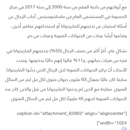
مع أزواجهم من ناحية العقم من سنة 2000 إلى سنة 2017 في مركز
الخصوبة في المستشفى العام في ماساشوسيتس. أجاب الرجال عن
أسئلة استبيان عن تدخينهم للماريجوانا أو استخدامهم عقاقير أخرى،
وقدّموا أيضًا عينات من الحيوانات المنوية وعينات من دم.
بشكلٍ عام، أقرّ أكثر من نصف الرجال (55%) بتدخينهم الماريجوانا في
فترة من فترات حياتهم، و11% قالوا إنهم حاليًا يدخنونها. وجدت
الأبحاث أنّ تركيز الحيوانات المنوية لدى الرجال الذين دخّنوا المَاريجوانا
سابقا كان عاليًا بمعدّل 63 مليون حيوان منوي لكل مل ليتر من السائل
المنوي. مقارنة مع الذين لم يدخنوا الماريجوانا من قبل والذين كان عدد
الحيوانات المنوية لديهم 45 مليونًا لكل مل ليتر من السائل المنوي.
[caption id="attachment_62963" align="aligncenter"
width="1024"]