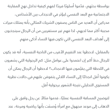
بواسطة بحثهم، قدّموا أسلوبًا فريدًا لفهم كيفية تداخل نهج المقارنة
الاجتماعية مع البعد النفسي ليؤثر في الانجذاب بين الأشخاص،
مدركين أن العديد من الناس يصفون الشريك المثالي بأنه يمتلك ميزات
محببة أكثر مما لديهم، لذا فهم غير مستغربين من أن الرجال سينجذبون
إلى أهداف البعد النفسي التي تكون فيها النساء أذكى منهم.
بالمقابل، لاحظوا عند التقييم الأقرب من الناحية النفسية، أنه قد يكون
للرجال حظ أكبر إن اعتمدوا على عوامل مثل: كم الرجولية التي يشعرون
في اللحظة التي يقيّمون فيها الانجذاب؟ لاحظوا أن الرجال يمكن أن
يكونوا أقل انجذابًا إلى النساء اللائي يتفوقن عليهم في حالات نظرية
المستوى التحليلي نتيجة الشعور برجولية أقل.
لتوضيح المسافة النفسية عمليًا، قدموا مثالًا عن رجل وافق على
الذهاب إلى موعد مجهول مع امرأة وُصفَت بأنها رياضية ومرحة، عند