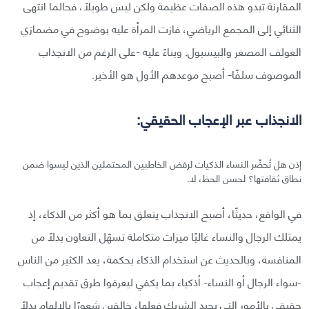
المقارنة تبدو هذه الصفات عظيمة ولكن ليس طويلًا، فحالما انتهى
الثنائي إلى المجمع الرياضي، فازت المرأة عليه بوضوح في مضمارَي
الغولف المصغر والبيسبول. وبناءً عليه -على الرغم من الانجذاب
الموصوف سلفًا- أصبح موعدهم الأول هو الأخير.
الانجذاب عبر الإعجاب الحقيقي:
إذن هل تُحضّر النساء الذكيات لرفض الخاطبين المحتملين الذين ليسوا ضمن
نطاق ثقافتها؟ لحسن الحظ، لا.
في الواقع، حديثًا، أصبح الانجذاب يتعلق بما هو أكثر من الذكاء، إذ
يمتلك الرجال والنساء غالبًا ميزات متكاملة تسهّل التعاون بدلًا من
المنافسة، وبالحديث عن استخدام الذكاء بحكمة، يعد الكثير من الناس
-سواء الرجال أو النساء- أذكياء بما يكفي ليعرفوا طرق تقديم إعجاب
حقيقي بالأمور التي يجيد الشريك فعلها، خالقين شعورًا بالإلهام بدلًا