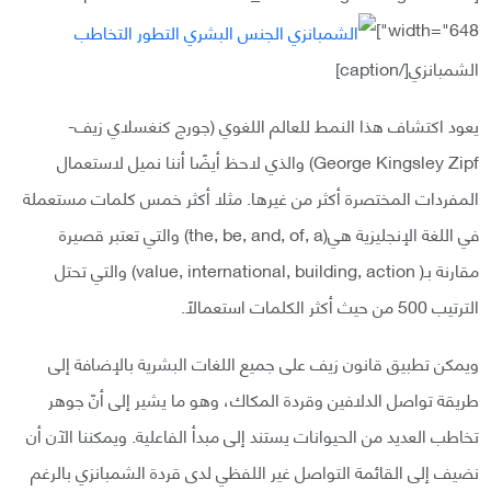
width="648"]
الشمبانزي[/caption]
يعود اكتشاف هذا النمط للعالم اللغوي (جورج كنغسلاي زيف-
George Kingsley Zipf) والذي لاحظ أيضًا أننا نميل لاستعمال
المفردات المختصرة أكثر من غيرها. مثلا أكثر خمس كلمات مستعملة
في اللغة الإنجليزية هي(the, be, and, of, a) والتي تعتبر قصيرة
مقارنة بـ( value, international, building, action) والتي تحتل
الترتيب 500 من حيث أكثر الكلمات استعمالًا.
ويمكن تطبيق قانون زيف على جميع اللغات البشرية بالإضافة إلى
طريقة تواصل الدلافين وقردة المكاك، وهو ما يشير إلى أنّ جوهر
تخاطب العديد من الحيوانات يستند إلى مبدأ الفاعلية. ويمكننا الآن أن
نضيف إلى القائمة التواصل غير اللفظي لدى قردة الشمبانزي بالرغم