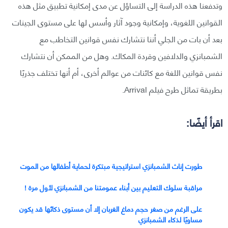
وتدفعنا هذه الدراسة إلى التساؤل عن مدى إمكانية تطبيق مثل هذه
القوانين اللغوية، وإمكانية وجود آثار وأسس لها على مستوى الجينات
بعد أن بات من الجلي أننا نتشارك نفس قوانين التخاطب مع
الشمبانزي والدلافين وقردة المكاك. وهل من الممكن أن نتشارك
نفس قوانين اللغة مع كائنات من عوالم أخرى، أم أنها تختلف جذريًا
بطريقة تماثل طرح فيلم Arrival.
اقرأ أيضًا:
طورت إناث الشمبانزي استراتيجية مبتكرة لحماية أطفالها من الموت
مراقبة سلوك التعليم بين أبناء عمومتنا من الشمبانزي لأول مرة !
على الرغم من صغر حجم دماغ الغربان إلا أن مستوى ذكائها قد يكون
مساويًا لذكاء الشمبانزي