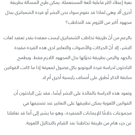
بغية إعطاء أكثر فاعلية للغة المستعملة. يمكن طرح المسألة بطريقة
أخرى ألا وهي لماذا قد نقوم سواء نحن البشر أو قردة الشمبانزي ببذل
مجهود أكبر من اللزوم عند التخاطب؟
بالرغم من أنّ طريقة تخاطب الشمبانزي ليست معقدة بقدر تعقيد لغات
البشر، إلا أنّ الحركات والأصوات والتعابير لدى هذه القردة مقيدة
بالجهد والزمن بطريقة تخوّلها بذل المجهود اللازم فقط. ويطمح
الباحثون لدراسة قردة البونوبو بكل فضول لمعرفة إذا ما كانت القوانين
سابقة الذكر تُطبق على أصناف رئيسية أخرى أم لا.
وتعود هذه الدراسة بالفائدة على البشر أيضًا، فقد بيّن الباحثون أن
القوانين اللغوية يمكن تطبيقها على التعابير عند تصنيفها في
مجموعات خلافًا للإيماءات المنفردة، وهو ما يشير إلى أننا قد تغافلنا
عن جزء هام من طريقة تخاطبنا عند القيام بالتحاليل اللغوية.