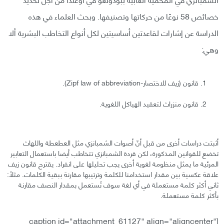
خصائص 58 نوعًا من حركاتها وتصنيفها. وبحث العلماء في هذه
الدراسة عن إشارات لقاعدتين أساسيتين لكل أنواع التخاطب البشرية ألا
وهي:
قانون (زيف للاختصار-Zipf law of abbreviation).
قانون منزراث لتعقيد الهياكل اللغوية.
أثبتت دراسات أخرى من قبل أنّ أصوات الشمبانزي مثل العطعطة واللهاث
تخضع للقوانين المذكورة، لكن قردة الشمبانزي تتخاطب أيضا باستعمال التعابير
المرئية ما يمثل منظومة لغوية أخرى يجب تحليلها على انفراد. يقترح قانون زيف
علاقة عكسية بين مقدار استخدامنا للكلمة وترتيبها مقارنة ببقية الكلمات. مثلًا:
ثاني أكثر كلمة مستعملة في أي لغة سوف تُستعمل بمقدار النصف مقارنة
بأكثر كلمة مستعملة.
[caption id="attachment_61127" align="aligncenter"