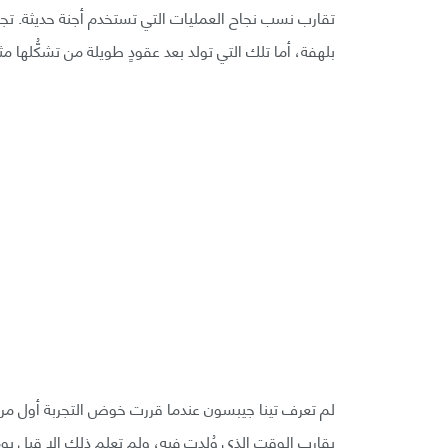
تقارب نسب نجاح العمليات التي تستخدم أجنة حديثة. تجد 
بلهفة، أما تلك التي تولد بعد عقودٍ طويلة من تشكُّلها م
لم تعرف تينا جيبسون عندما قررت خوض التجربة أول مرة 
يقارب الوقت الذي وُلِدت فيه، ولم تعلم ذلك إلا قبل ي