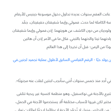
التي عانت العقم سنوات عديدة تحاول دخول موسوعة جينيس للأرقام
قصة الكاملة لما حدث. فمولي وإيما شقيقتان حقيقيتان، جمِّد
بيولوجيان من دون الكشف عن هويتهما. إذن فمولي وإيما شقيقتان
تهما تينا والدتهما بالتبني. فكل ما في الأمر إذن أن هاتين
دًا من الزمن- قبل أن تخرجا إلى هذا العالم.
ني أحد منذ خمس سنوات أنني سأنجب ابنتين لقلت عنه مجنونًا».
تبرع بالأجنة في نوكسفيل، وهو منظمة كنسية غير ربحية تتلقى
لمختبر لكن قرروا لأسباب مختلفة ألا يستخدموا الأجنة في الحمل،
 من التخلص منها، إذ تُجمَّد الأجنة لإعطائها لاحقًا لعائلات تعاني