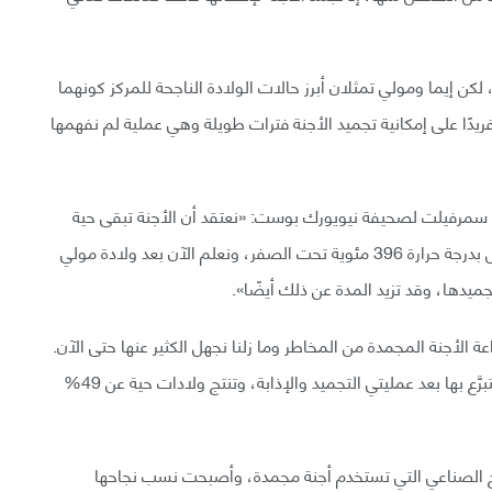
من 1000 عملية ولادة ناجحة، لكن إيما ومولي تمثلان أبرز حالات الولادة الناجحة للمركز كونهما
 فريدًا على إمكانية تجميد الأجنة فترات طويلة وهي عملية لم نفهمها
ول سمرفيلت لصحيفة نيويورك بوست: «نعتقد أن الأجنة تبقى حية
إلى الأبد عند حفظها بطريقة سليمة في النتروجين السائل بدرجة حرارة 396 مئوية تحت الصفر، ونعلم الآن بعد ولادة مولي
ة الأجنة المجمدة من المخاطر وما زلنا نجهل الكثير عنها حتى الآن.
ينجو -وفقًا لإحصائيات المركز- نحو 75% من الأجنة المُتبرَّع بها بعد عمليتي التجميد والإذابة، وتنتج ولادات حية عن 49%
 الصناعي التي تستخدم أجنة مجمدة، وأصبحت نسب نجاحها