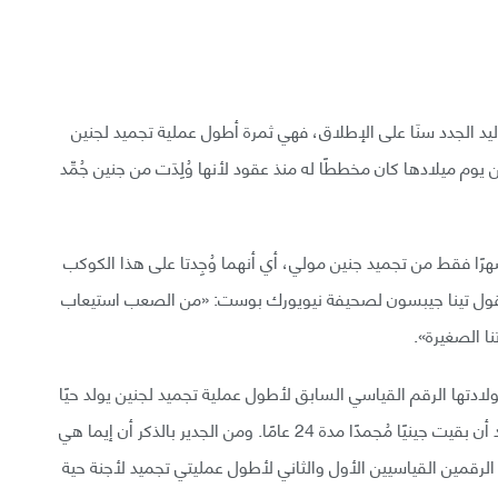
ليد الجدد سنَا على الإطلاق، فهي ثمرة أطول عملية تجميد لجنين
ت مولي إفيريت جيبسون في 26 أكتوبر، لكن يوم ميلادها كان مخططًا له منذ عقود لأنها وُلِدَت من جنين جُمِّد
تينا والدة مولي فعمرها 29 عامًا، إذ وُلِدَت قبل 18 شهرًا فقط من تجميد جنين مولي، أي أنهما وُجِدتا على هذا الكوكب
ا. تقول تينا جيبسون لصحيفة نيويورك بوست: «من الصعب استيعاب
ا الصغيرة».
ادتها الرقم القياسي السابق لأطول عملية تجميد لجنين يولد حيًا
حملته الطفلة إيما رين جيبسون المولودة سنة 2017 بعد أن بقيت جينيًا مُجمدًا مدة 24 عامًا. ومن الجدير بالذكر أن إيما هي
رقمين القياسيين الأول والثاني لأطول عمليتي تجميد لأجنة حية