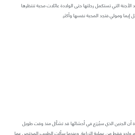
الأجنة التي تستكمل رحلتها حتى الولادة عائلات محبة تنتظرها
ثل إيما ومولي فتجد المحبة نفسها وأكثر.
أن الجنين الذي سيُزرَع في أحشائها قد تشكَّل منذ وقت طويل
وم واحد فقط من عملية الزراعة. وعندما سألت الطبيب المختص عما