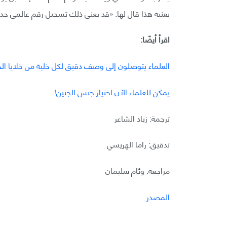
يعنيه هذا قال لها: «قد يعني ذلك تسجيل رقم عالمي جدي
اقرأ أيضًا:
العلماء يتوصلون إلى وصف دقيق لكل خلية من خلايا الجن
يمكن للعلماء الآن اختيار جنس الجنين!
ترجمة: زياد الشاعر
تدقيق: راما الهريسي
مراجعة: وئام سليمان
المصدر