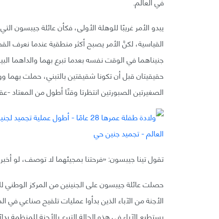
في العالم.
يبدو الأمر غريبًا للوهلة الأولى، فكأن عائلة جيبسون 
القياسية، لكنَّ الأمر يصبح أكثر منطقية عندما نعرف ال
جنيناهما في الوقت نفسه بعدما تبرع بهما والداهما ال
حقيقيتان قبل أن تكونا شقيقتين بالتبني، حملت بهما وولد
الصغيرتين الصبورتين انتظرتا وقتًا أطول من المعتاد -عقو
تقول تينا جيبسون: «فرحتنا بمجيئهما لا توصف، لو أخبر
حصلت عائلة جيبسون على الجنينين من المركز الوطني لل
الأجنة من الآباء الذين بدأوا عمليات تلقيح صناعي في ا
يستطيع الآباء في هذه الحالة التبرع بالأجنة للمنظمة بدلًا