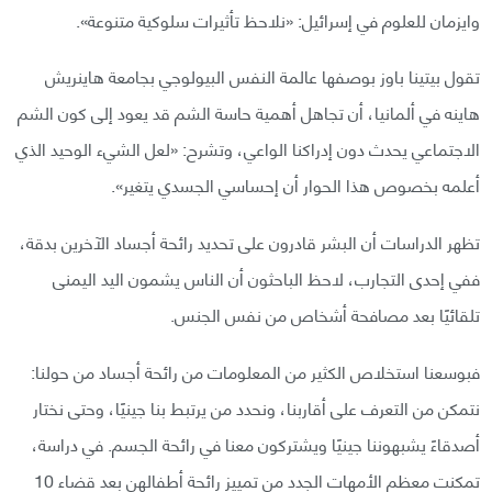
وايزمان للعلوم في إسرائيل: «نلاحظ تأثيرات سلوكية متنوعة».
تقول بيتينا باوز بوصفها عالمة النفس البيولوجي بجامعة هاينريش
هاينه في ألمانيا، أن تجاهل أهمية حاسة الشم قد يعود إلى كون الشم
الاجتماعي يحدث دون إدراكنا الواعي، وتشرح: «لعل الشيء الوحيد الذي
أعلمه بخصوص هذا الحوار أن إحساسي الجسدي يتغير».
تظهر الدراسات أن البشر قادرون على تحديد رائحة أجساد الآخرين بدقة،
ففي إحدى التجارب، لاحظ الباحثون أن الناس يشمون اليد اليمنى
تلقائيًا بعد مصافحة أشخاص من نفس الجنس.
فبوسعنا استخلاص الكثير من المعلومات من رائحة أجساد من حولنا:
نتمكن من التعرف على أقاربنا، ونحدد من يرتبط بنا جينيًا، وحتى نختار
أصدقاءً يشبهوننا جينيًا ويشتركون معنا في رائحة الجسم. في دراسة،
تمكنت معظم الأمهات الجدد من تمييز رائحة أطفالهن بعد قضاء 10