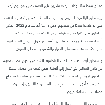
دقائق فقط معًا، وكان الرضّع قادرين على التعرف على أمهاتهم أيضًا.
ويستطيع البالغون التفريق بين التوائم المتطابقة من رائحة أجسادهم،
حتى لو عاشوا بعيدًا عن بعضهم. وفي دراسة أجريت عام 2022، تمكن
الباحثون من التنبؤ بمن سيتواصل من المتطوعين بمقارنة رائحة
أجسادهم فقط. ووجد العلماء أن الأشخاص ذوي الروائح المتشابهة
كانوا أكثر عرضة للاستمتاع بالحوار والشعور بالانجذاب الفوري.
ونستطيع أيضًا اكتشاف الحالة العاطفية للأشخاص الذين نتحدث معهم
من خلال الروائح التي تصل إلى أنوفنا، ففي تجربة من هولندا لاحظ
الباحثون أن شم رائحة وسادات تحت الإبط لأشخاص شاهدوا مقاطع
فيديو مرحة أدى إلى تحسن في مزاج المجموعة الأخرى، إذ تحركت
عضلات الابتسامة لديهم.
ولا يقتصر الأمر على إيصال المشاعر الإيجابية فقط برائحة الجسم.