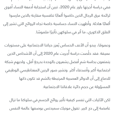
ففي دراسة أجرتها باوز عام 2020، تبين أن استجابة أدمغة النساء أقوى
لرائحة عرق الرجال الذين خاضوا ألعابًا تنافسية مقارنة بالذين مارسوا
ألعابًا هادئة. وأظهرت النساء حساسية خاصة تجاه الروائح التي تشير إلى
القلق الذكوري، ما أثر في سلوكهن تأثيرًا ملموسًا.
وعمومًا، يبدو أن الأنف الحساس يُعزز حياتنا الاجتماعية على مستويات
عميقة. فقد خلُصت دراسة أُجريت عام 2020 إلى أن الأشخاص الذين
يتمتعون بحاسة شم أفضل يشعرون بالوحدة بدرجةٍ أقل، ولديهم شبكة
اجتماعية أكبر وأصدقاء أكثر. وتشير صور الرنين المغناطيسي الوظيفي
للدماغ إلى أن الدوائر العصبية المرتبطة بالشم قد تكون ذاتها
المسؤولة عن حجم دائرة علاقاتنا الاجتماعية.
لكن الآليات التي تفسر كيفية تأثير روائح الجسم في سلوكنا ما تزال
غامضة إلى حدٍ كبير. تقول مونيك سميدتس بوصفها عالمة النفس