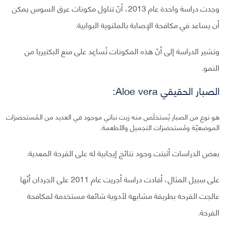
وجدت دراسة واحدة عام 2013، أنّ تناول مكونات عرق السوس يمكن
أن يساعد في مكافحة الإصابة بالملتوية البوابية.
وتشير الدراسة إلى أنّ هذه المكونات تُساعِد على منع البكتيريا من
النمو.
الصبار الحقيقي Aloe vera:
هو نوع من الصبار يُستخلَص منه زيت نباتي موجود في العديد من المُستحضرَات
الموضعيّة ومُستحضرَات التجميل والأطعمة.
بعض الدراسات أثبتت وجود نتائج إيجابية له على القرحة المعدية.
على سبيل المثال، أفادت دراسة أجريت عام 2011 على الجرذان أنّها
عالجت القرحة بطريقة مشابهة لأدوية شائعة مستخدمة لمكافحة
القرحة.