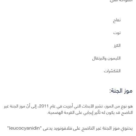
تفاح
توت
الكرز
الليمون والبرتقال
المُكسّرات
موز الجنة:
هو نوع من الموز، تشير الأبحاث التي أجريت في عام 2011، إلى أنّ موز الجنة غير
الناضج قد يكون له تأثير إيجابي على القرحة الهضمية.
يحتوي موز الجنة غير الناضج على فلافونويد يدعى "leucocyanidin"