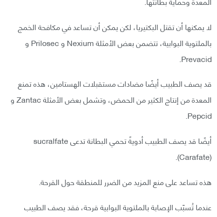
المعدة وحماية بطانتها.
لا يمكنها أن تقتل البكتيريا، لكن يمكن أن تساعد في مكافحة الخمج
بالملتوية البوابية، تتضمن بعض الأمثلة Nexium و Prilosec و
Prevacid.
قد يصف الطبيب أيضًا مضادات مستقبلات الهستامين، هذه تمنع
المعدة من إنتاج الكثير من الحمض، وتشمل بعض الأمثلة Zantac و
Pepcid.
أيضًا قد يصف الطبيب أدويةً تحمي البطانة تدعى sucralfate
(Carafate).
هذه تساعد على منع المزيد من الضرر للمنطقة حول القرحة.
عندما تُسبّب الإصابة بالملتوية البوابية قرحة، فقد يصف الطبيب