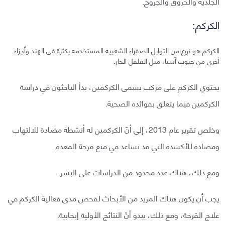
الجلدية والحروق والجروح.
الكركم:
الكركم هو نوع من التوابل الصفراء الشعبية المستخدمة بكثرة في الهند وأجزاء
أخرى من جنوب آسيا، مثل الفلفل الحار.
يحتوي الكركم على مركب يسمى الكركمين، بدأ الباحثون في دراسة
الكركمين فيما يتعلق بفوائده الصحية.
وخلص تقرير عام 2013، إلى أنّ الكركمين له أنشطة مضادة للالتهاب
ومضادة للأكسدة التي قد تساعد في منع قرحة المعدة.
ومع ذلك، هناك عدد محدود من الدراسات على البشر.
يجب أن يكون هناك المزيد من الأبحاث لفحص مدى فعالية الكركم في
علاج القرحة، ومع ذلك، يبدو أنّ النتائج الأولية إيجابية.