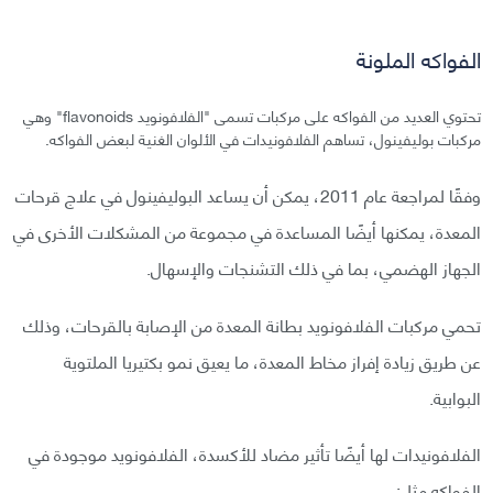
الفواكه الملونة
تحتوي العديد من الفواكه على مركبات تسمى "الفلافونويد flavonoids" وهي
مركبات بوليفينول، تساهم الفلافونيدات في الألوان الغنية لبعض الفواكه.
وفقًا لمراجعة عام 2011، يمكن أن يساعد البوليفينول في علاج قرحات
المعدة، يمكنها أيضًا المساعدة في مجموعة من المشكلات الأخرى في
الجهاز الهضمي، بما في ذلك التشنجات والإسهال.
تحمي مركبات الفلافونويد بطانة المعدة من الإصابة بالقرحات، وذلك
عن طريق زيادة إفراز مخاط المعدة، ما يعيق نمو بكتيريا الملتوية
البوابية.
الفلافونيدات لها أيضًا تأثير مضاد للأكسدة، الفلافونويد موجودة في
الفواكه مثل: