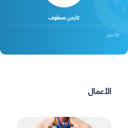
كارمن صطوف
22
عمل
الأعمال