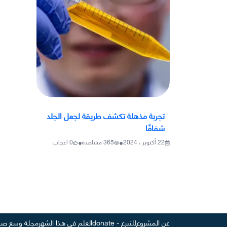
تجربة مذهلة تكشف طريقة لجعل الجلد
شفافًا
•
•
22 أكتوبر ، 2024
365
مشاهدة
0
اعجاب
عن المشروع
للتبرع - donate
العلم في هذا الشهر
مجلة وسع صد