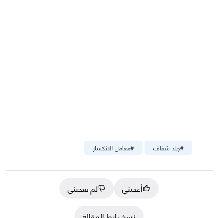
#
جلد شفاف
#
معامل الانكسار
أعجبني
لم يعجبني
نسخ رابط المقالة