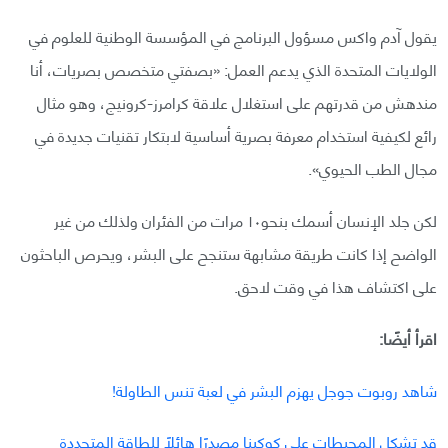
يقول آدم واكس مسؤول البرنامج في المؤسسة الوطنية للعلوم في
الولايات المتحدة الذي يدعم العمل: «بصفتي متخصص بصريات، أنا
مندهش من قدرتهم على استغلال علاقة كرامرز-كرونيج، وهو مثال
رائع لكيفية استخدام معرفة بصرية أساسية لابتكار تقنيات جديدة في
مجال الطب الحيوي».
لكن جلد الإنسان أسمك بنحو١٠ مرات من الفئران ولذلك من غير
الواضح إذا كانت طريقة مشابهة ستنجح على البشر، ويحرص الباحثون
على اكتشاف هذا في وقت لاحق.
اقرأ أيضًا:
شاهد روبوت جوجل يهزم البشر في لعبة تنس الطاولة!
قد تشكل المحيطات على كوكبنا مصدرًا هائلًا للطاقة المتجددة