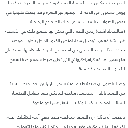
الضوء قد تنعكس من الأنسجة العميقة وقد تمر عبر الحدود بدقة، ما
يؤمن مستوى من الدقة كان ليضيع عبر البعثرة وهذا يحدث طبيعيًا في
بعض الحيوانات بالفعل، بما في ذلك الضفادع الزجاجية
(هيالينوباتراشيم) إحدى الطرق التي يمكن بها تحقيق ذلك في الأنسجة
غير الشفافة هي توصيل مادة تمتص الضوء الداخل بأطوال موجية
محددة جدًا. الرابط الرياضي بين امتصاص المواد وانعكاسها يعتمد على
ما يسمى بعلاقة كرامرز-كرونتج التي تعني ضبط سمة واحدة تسمح
للأخرى بالتغير بدرجة دقيقة.
وجد الباحثون أن صبغة طعام آمنة تسمى تارترازين، قد تمتص نسبة
من الضوء باللون المناسب، سامحة للباحثين بتغير معامل الانكسار
للسائل المحيط بالخلايا وتقليل التبعثر على نحو ملحوظ.
ويوضح أو قائلا: «إن الصبغة متوافقة حيويا وهي آمنة للكائنات الحية،
إضافةً لأنها غير مكلفة وفعالة جدًا ولا نحتاج الكثير منها لتعمل».