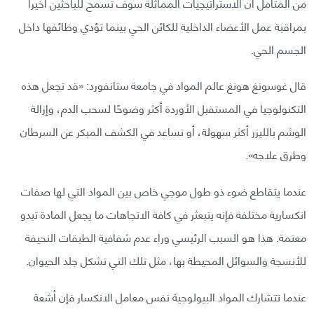
من المتأمل أن الاستراتيجيات المماثلة سوف تسمح للباحثين أخيرا
بمراقبة عمل الأعضاء الداخلية للكائن الحي بينما تؤدي وظائفها داخل
الجسم الحي.
قال غوسونغ هونغ عالم المواد في جامعة ستانفورد: «قد تجعل هذه
التكنولوجيا في المستقبل الأوردة أكثر وضوحًا لسحب الدم، وإزالة
الوشم بالليزر أكثر سهولة، أو تساعد في الكشف المبكر عن السرطان
وطرق علاجه».
عندما يتقاطع ضوء ذو طول موجي خاص بين المواد التي لها صفات
انكسارية مختلفة فإنه يتبعثر في كافة الاتجاهات ما يجعل المادة تبدو
معتمة. هذا هو السبب الرئيسي وراء عدم شفافية الطبقات النحيفة
للأنسجة والسوائل المحيطة بها، مثل تلك التي تشكل جلد الحيوان.
عندما تتشارك المواد البيولوجية نفس معامل الانكسار فإن أشعة