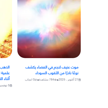
موت عنيف لنجم في الفضاء يكشف
الذهب ي
نوعًا نادرًا من الثقوب السوداء
علمية 
أثناء ا
•
•
27 أكتوبر ، 2025
784
مشاهدة
0
اعجاب
5 نوفمبر ، 2025