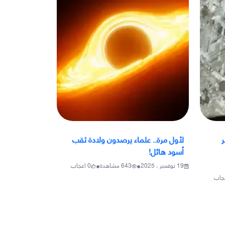
ر
لأول مرة.. علماء يرصدون ولادة ثقب
أسود هائل!
•
•
19 نوفمبر ، 2025
643
مشاهدة
0
اعجاب
جاب