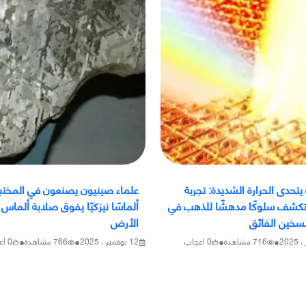
تحدى الحرارة الشديدة: تجربة
علماء صينيون يصنعون في المختب
تكشف سلوكًا مدهشًا للذهب في
ألماسًا نيزكيًا يفوق صلابة ألماس
لتسخين الفائق
الأرض
•
•
•
•
716
مشاهدة
0
اعجاب
12 نوفمبر ، 2025
766
مشاهدة
0
اع