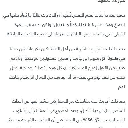
يوجد عدة دراسات لعلم النفس تُظهر أن الذكريات غالبًا ما يُعاد بيانها في
الدماغ وهذا يعني قابليتها للخطأ والتعديل، ولكن، هذه هي المرة
الأولى التي يكتشف فيها الباحثون قدرتنا على حذف الذكريات الخاطئة.
طلب العلماء قبل بدء التجربة من أهل المشاركين ذكر واقعتين حدثتا
في طفولة كل منهم إلى جانب واقعتين معقولتين لم تحدثا أبدًا، ثم
طُلب من الأهل إقناع المشاركين أن كل هذه الأحداث حقيقية، مثل
قصة عن فقدانهم في عطلة ما أو الهروب من المنزل أو وقوع حادث
لهم.
بعد ذلك أُجريت عدة مقابلات مع المشاركين سُئلوا فيها عن أحداث
الماضي التي زرعها الأهل، وبعد الخضوع في المقابلة إلى أسلوب
الاقتراحات، صدّق 56% من المشاركين أن الذكريات المُزيفة قد حدثت