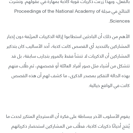
بالفعل، وبهذا زُرعت ذكريات قوية كاذبة بمهارة في عقولهم. ونُشرت
النتائج في مجلة Proceedings of the National Academy of
Sciences.
الأهم من ذلك أن الباحثين استطاعوا إزالة الذكريات المزيّفة دون إخبار
المشاركين بالتحديد أي القصص كانت كذبة، أحد الأساليب كان بتذكير
المشاركين أن الذكريات لا تنشأ فقط بالمرور بتجارب سابقة، بل قد
تتشكل من أشياء مثل صور أفراد العائلة أو قصصهم، ثم طُلب منهم
بهذه الحالة التفكير بمصدر الذكرى، ما كشف لهم أن هذه القصص
كانت في الواقع خيالية.
يقوم الأسلوب الآخر ببساطة على فكرة أن الاسترجاع المتكرر لحدث ما
يُنتج أحيانًا ذكريات كاذبة، فطُلب من المشاركين استحضار ذكرياتهم