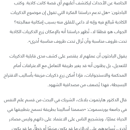
الخاصة عن الأحداث ليكتشف أغلبهم أي قصة كانت كاذبة. وكتب
الباحثون: «هل تدعم دراستنا الفكرة التي تقول إن موضوع الذكريات
الكاذبة مُبالغ فيه وإنه لا داعي للقلق منه بسبب إمكانية معالجته؟
الجواب هو قطعًا لا، تُظهر دراستنا أنه بالإمكان زرع الذكريات الكاذبة
تحت ظروف مناسبة وأن تُزال تحت ظروف مناسبة أخرى».
يقول الباحثون أن عملهم لا يقتصر على كشف مدى قابلية الذكريات
للتعديل، بل يظنون أنه قد يغير طريقة التعامل مع الاعترافات أمام
المحكمة والاستجوابات، فإذا أمكن زرع ذكريات مزيفة بأساليب الاقتراح
البسيطة، فهذا يُضعف من مصداقية الشهود.
قال الدكتور هارتموت بلانك، الشريك في البحث من قسم علم النفس
في جامعة بورنسموث: «صممنا أساليبنا بطريقة تسمح بتطبيقها في
الحياة عمليًا، وبتشجيع الناس على الاعتماد على ذاتهم وليس مصادر
أخرى، نُساعدهم على إدراك ما قد يكون مزيفًا أو خطأً، ما قد يكون