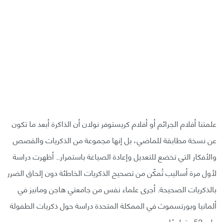
علمتنا أفلام الجرائم أو أفلام كريستوفر نولان أن الذاكرة أبعد ما تكون
عن نسخة مطابقة للماضي، بل إنها مجموعة من الذكريات والقصص
والأفكار التي تخضع للتعديل وإعادة الصياغة باستمرار.. أظهرت دراسة
لأول مرة أساليب تُمكّن من تصحيح الذكريات الخاطئة دون إلحاق الضرر
بالذكريات الصحيحة. أجرى علماء نفس من جامعتي هاجن ومانيز في
ألمانيا وبورتسموث في الممكلة المتحدة دراسة حول ذكريات الطفولة
على 52 متطوعًا.