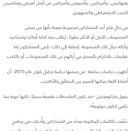
ومهاجرين، وأمريكيين، وآسيويين وأمريكيين من أصل أفريقي ومناصرين
للحزب الديمقراطي والجمهوري.
في حال قيّم أحد المشاركين مجموعة معينة بأنها من ضمن
المجموعات الأقل أو الأكثر تطورًا، يُطلب منه كتابة أفكاره ومشاعره
وآرائه حيال تلك المجموعة. إضافة إلى ذلك، تلقى المشاركون إما
تعليمات بالالتزام بالصدق في آرائهم عن تلك المجموعات، أو بالكذب.
أظهرت دراسات سابقة -من ضمنها دراسة تحليل تلوي عام 2015- أن
أنماط اللغة يمكنها التمييز بين الحقائق والأكاذيب.
يقول ماركوفيتش: «قد تكون الملاحظات طفيفةً نسبيًا، لكنها قوية بما
يكفي لتكون موثوقةً».
جُمِّعت الكلمات المكتوبة بعدئذ من المشاركين وأُدخلت في برنامج
للتحليل النصي التلقائي يسمى لينغويستك إنكويري آند وورد كاونت