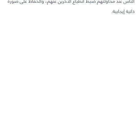
الناس عند محاولتهم ضبط انطباع الآخرين عنهم، والحفاظ على صورة
ذاتية إيجابية.