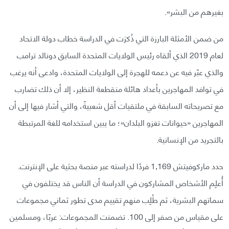
بغيرهم من البشر».
من ضمن الأمثلة البارزة التي ذُكرَت في الدراسة خطاب دولة الاتحاد
لعام 2019 الذي ألقاه رئيس الولايات المتحدة السابق دونالد ترامب
والذي عبّر فيه عن دعمه للهجرة إلى الولايات المتحدة، وادعى أنه يرغب
في توافد المهاجرين بأعداد هائلة منقطعة النظير، إلا أن ذلك تضارب
مع تصريحاته السابقة في ملتقيات أقل شعبيةً، والتي أشار فيها إلى أن
المهاجرين «حيوانات تغزو البلدان»؛ ما يبين استخدامه للغة المرتبطة
بالتجريد من الإنسانية.
حدد ماركوفيتش 1,169 فردًا لدراسته عبر منصة بحثية على الإنترنت.
أُعلِم الأشخاص المشاركون في الدراسة أن الناس قد يختلفون في
سماتهم البشرية، ثم طُلِب منهم تقييم مدى تطور ثماني مجموعات
على مقياس من صفر إلى 100. تضمنت المجموعات: عربًا، ومسلمين