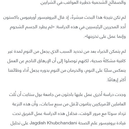
والصفائح الشحمية خطيرة العواقب في الشرايين.
لم تكن نتيجة هذا البحث مبشرةً، إذ قال البروفيسور أورفيوس باكستون
أحد المحررين الرئيسيين في هذه الدراسة: «لم يطرد الجسم الشحوم
وإنما عمل على تخزينها».
لم يتمكن الخبراء بعد من تحديد السبب الذي يجعل من النوم لمدة غير
كافية مشكلةً صحية، لكنهم توصلوا إلى أن الإرهاق الناجم عن العمل
ينعكس سلبًا على النوم، والحرمان من النوم بدوره يجعل أداء وظائفنا
أكثر إرهاقًا.
وجدت دراسة أخرى عمل عليها باحثون من جامعة بول ستايت أن ثُلث
العاملين الأمريكيين ينامون لأقل من سبع ساعات، وأن هذه النزعة
تزداد سوءًا مع مرور الوقت، فخلال هذه الدراسة عمل الفريق تحت
قيادة بروفيسور علم الصحة Jagdish Khubchandani على تحليل