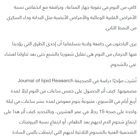
كافٍ من النوم في تقوية جهاز المناعة، وترافقه مع انخفاض نسبة
الأمراض القلبية الوعائية والأمراض الأيضية مثل البدانة وداء السكري
من النمط الثاني.
يرى الباحثون في جامعة ولاية بنسلفانيا أن إحدى الطرق التي يؤذينا
فيها الحرمان من النوم هي تقليل شعورنا بالشبع حتى بعد تناولنا لعشاء
غني بالشحوم.
نُشرت مؤخرًا دراسة في الصحيفة Journal of lipid Reasarch
مضمونها: كيف أثر الحصول على خمس ساعات من النوم ليلًا لمدة
أربع أيام في الأسبوع، متبوعةً بنوم معوض لمدة عشر ساعات في ليلة
واحدة على صحة 15 رجلًا في عمر العشرين، وبالتحديد كيف أثر هذا على
ارتفاع شحوم الدم لديهم بعد الطعام، أو ارتفاع نسبة البروتينات
الشحمية الغنية بالشحوم الثلاثية لديهم التي ارتبطت بالبنى السادة