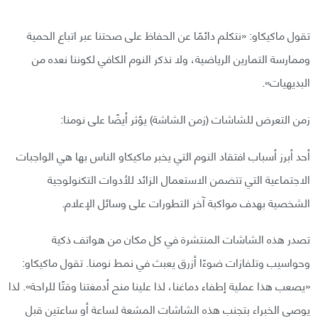
تقول ماكيكاو: «نتكلم دائمًا عن الحفاظ على صحتنا عبر اتباع الحمية
وممارسة التمارين الرياضية، ولا نذكر النوم الكافي لكوننا نعده من
البديهيات».
زمن التعرض للشاشات (زمن الشاشة) يؤثر أيضًا على نومنا:
أحد أبرز أسباب افتقاد النوم التي يخبر ماكيكاو الناس بها هي الواجبات
الاجتماعية التي تتضمن الاستعمال الزائد للأدوات التكنولوجية
الشخصية بهدف مواكبة آخر التطورات على وسائل الإعلام.
تصدر هذه الشاشات المنتشرة في كل مكان من هواتف ذكية
وحواسيب وتلفازات ضوءًا أزرق يعبث في نمط نومنا. تقول ماكيكاو:
«يصعب هذا عملية إطفاء دماغنا، لذا علينا منح أدمغتنا وقتًا للراحة». لذا
يوصي الخبراء بتجنب هذه الشاشات المشعة لساعة أو ساعتين قبل