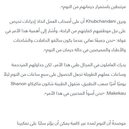
مرتبطين باستمرار حرمانهم من النوم».
ويرى Khubchandani أن على أصحاب العمل اتخاذ إجراءات تحرص
على نيل موظفيهم كفايتهم من الراحة، وأشار إلى أهمية هذا الأمر في
قوله: «نحن جميعًا نعاني عندما يكون سائقو الحافلات والشاحنات
والأطباء والممرضين في حالة حرمان من النوم».
يدرك العاملون في المجال طبي هذا الأمر، لكن جداولهم المزدحمة
وساعات عملهم الطويلة تجعل الحصول على سبع ساعات من النوم ليلًا
يوميًا أمرًا صعب التطبيق، فتقول الطبيبة شانون ماكيكاو Shanon
Makekau: «نحن أسوأ المذنبين في هذا الأمر».
موضحةً أن النوم لمدة غير كافية يمكن أن يؤثر سلبًا على تفكيرنا