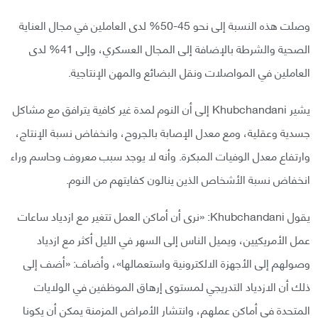
وصلت هذه النسبة إلى نحو 45-50% لدى العاملين في مجال العناية
الصحية والشرطة بالإضافة إلى المجال العسكري، وإلى 41% لدى
العاملين في المواصلات ونقل البضائع والمهن الإنتاجية.
يشير Khubchandani إلى أن النوم لمدة غير كافية يترافق مع مشاكل
جسدية وعقلية، ومع معدل الإصابة بالجروح، وانخفاض نسبة الإنتاج،
وارتفاع معدل الوفيات المبكرة. وأنه لا يوجد سبب معروف وحاسم وراء
انخفاض نسبة الأشخاص الذين ينالون كفايتهم من النوم.
يقول Khubchandani: «نرى أن أماكن العمل تتغير مع ازدياد ساعات
عمل الأمريكيين، ويميل الناس إلى السهر في الليل أكثر مع ازدياد
وصولهم إلى الأجهزة الالكترونية واستعمالها»، وأضاف: «أضف إلى
ذلك أن الازدياد التدريجي لمستوى إرهاق الموظفين في الولايات
المتحدة في أماكن عملهم، وانتشار الأمراض المزمنة يمكن أن يكونا