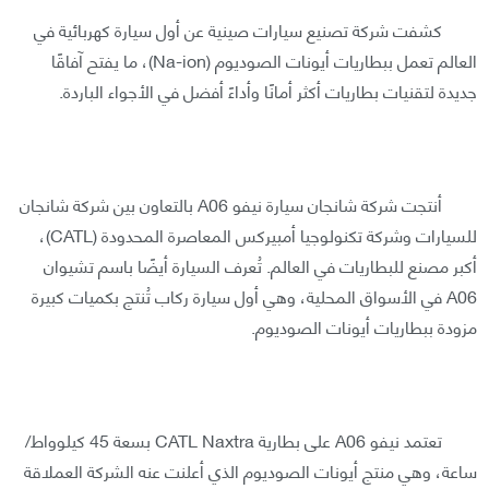
كشفت شركة تصنيع سيارات صينية عن أول سيارة كهربائية في
العالم تعمل ببطاريات أيونات الصوديوم (Na-ion)، ما يفتح آفاقًا
جديدة لتقنيات بطاريات أكثر أمانًا وأداءً أفضل في الأجواء الباردة.
أنتجت شركة شانجان سيارة نيفو A06 بالتعاون بين شركة شانجان
للسيارات وشركة تكنولوجيا أمبيركس المعاصرة المحدودة (CATL)،
أكبر مصنع للبطاريات في العالم. تُعرف السيارة أيضًا باسم تشيوان
A06 في الأسواق المحلية، وهي أول سيارة ركاب تُنتج بكميات كبيرة
مزودة ببطاريات أيونات الصوديوم.
تعتمد نيفو A06 على بطارية CATL Naxtra بسعة 45 كيلوواط/
ساعة، وهي منتج أيونات الصوديوم الذي أعلنت عنه الشركة العملاقة