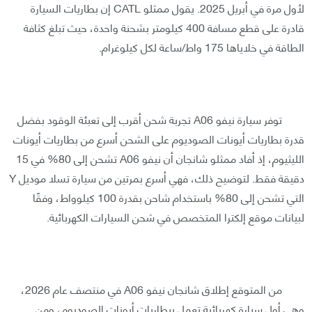
لأول مرة في أبريل 2025. يقول ممثلو CATL إن بطاريات السيارة
قادرة على قطع مسافة 400 كيلومتر بشحنة واحدة، حيث تبلغ كثافة
الطاقة في خلاياها 175 واط/ساعة لكل كيلوغرام.
توفر سيارة نيفو A06 تجربة شحن أقرب إلى تعبئة الوقود بفضل
قدرة بطاريات أيونات الصوديوم على الشحن أسرع من بطاريات أيونات
الليثيوم، إذ أفاد ممثلو شانجان أن نيفو A06 تشحن إلى 80% في 15
دقيقة فقط. لتوضيح ذلك، فهي أسرع بمرتين من سيارة تسلا موديل Y
التي تشحن إلى 80% باستخدام شاحن بقدرة 100 كيلوواط، وفقًا
لبيانات موقع إلكترا المتخصص في شحن السيارات الكهربائية.
من المتوقع إطلاق شانجان نيفو A06 في منتصف عام 2026،
وهي أول سيارة كهربائية تعمل ببطاريات أيونات الصوديوم، ومن