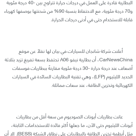
البطارية قادرة على العمل في درجات حرارة تتراوح بين -40 درجة مئوية
و70 درجة مئوية، مع الاحتفاظ بنسبة 90% من شحنتها بوصفها كهرباء
قابلة للاستخدام حتى في أدنى درجات الحرارة.
أعلنت شركة شانجان للسيارات في بيان لها نقلًا عن موقع
CarNewsChina، أن بطارية نيفو A06 تحتفظ بسعة تفريغ تزيد بثلاثة
أضعاف عند درجة حرارة -30 درجة مئوية مقارنةً ببطاريات فوسفات
الحديد الليثيوم (LFP)، وهي تقنية البطاريات السائدة في السيارات
الكهربائية وتخزين الطاقة، عند سعات مماثلة.
عانت بطاريات أيونات الصوديوم من سعة أقل من بطاريات
أيونات الليثيوم حتى الآن، ما جعلها أكثر فائدة للاستخدامات الثابتة،
مثل أنظمة تخزين الطاقة بالبطاريات على نطاق الشبكة (BESS). إلا أن