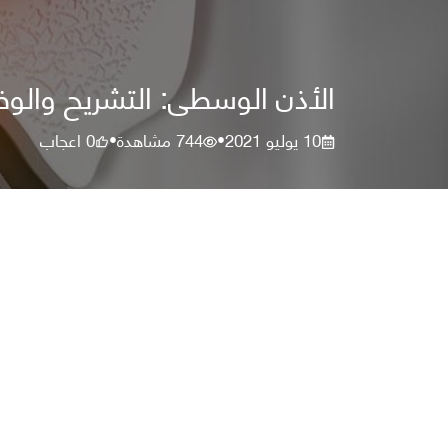
الأذن الوسطى: التشريح والوظ
10 يوليو 2021
744
مشاهدة
0
اعجاب
•
•