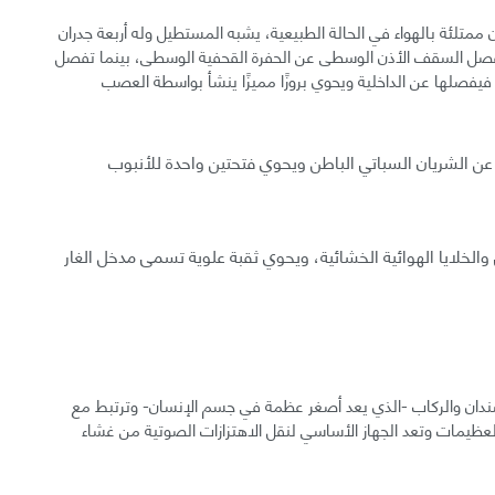
تلئة بالهواء في الحالة الطبيعية، يشبه المستطيل وله أربعة جدران
فصل السقف الأذن الوسطى عن الحفرة القحفية الوسطى، بينما تفصل
 فيفصلها عن الداخلية ويحوي بروزًا مميزًا ينشأ بواسطة العصب
عن الشريان السباتي الباطن ويحوي فتحتين واحدة للأنبوب
والخلايا الهوائية الخشائية، ويحوي ثقبة علوية تسمى مدخل الغار
سندان والركاب -الذي يعد أصغر عظمة في جسم الإنسان- وترتبط مع
ظيمات وتعد الجهاز الأساسي لنقل الاهتزازات الصوتية من غشاء