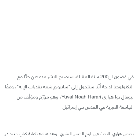
في غضون ال200 سنة المقبلة، سيصبح البشر مدمجين جدًّا مع
التكنولوجيا لدرجة أنّنا سنتحول إلى "سايبورغ شبيه بقدرات الإله"، وفقًا
ليوفال نوا هراري Yuval Noah Harari، وهو مؤرّخ ومؤلّف من
الجامعة العبرية في القدس في إسرائيل.
يختص هراري بالبحث في تاريخ الجنس البشري، وبعد قيامه بكتابة كتابٍ جديد عن