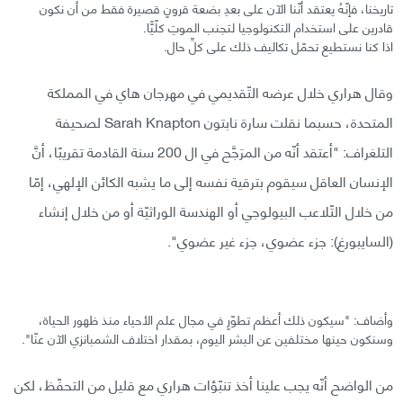
تاريخنا، فإنّهُ يعتقد أنّنا الآن على بعدِ بضعة قرونٍ قصيرة فقط من أن نكون
قادرين على استخدام التكنولوجيا لتجنب الموتِ كلّيًّا.
اذا كنا نستطيع تحمّل تكاليف ذلك على كلِّ حال.
وقال هراري خلال عرضه التّقديمي في مهرجان هاي في المملكة
المتحدة، حسبما نقلت سارة نابتون Sarah Knapton لصحيفة
التلغراف: "أعتقد أنّه من المرَجَّح في ال 200 سنة القادمة تقريبًا، أنَّ
الإنسان العاقل سيقوم بترقية نفسه إلى ما يشبه الكائن الإلهي، إمّا
من خلال التّلاعب البيولوجي أو الهندسة الوراثيّة أو من خلال إنشاء
(السايبورغ): جزء عضوي، جزء غير عضوي".
وأضاف: "سيكون ذلك أعظم تطوّرٍ في مجال علم الأحياء منذ ظهور الحياة،
وسنكون حينها مختلفين عن البشر اليوم، بمقدار اختلاف الشمبانزي الآن عنّا".
من الواضح أنّه يجب علينا أخذ تنبّؤات هراري مع قليل من التحفّظ، لكن