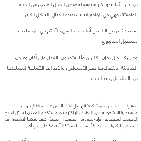
في حين أنّها تبدو أكثر ملاءمة لقصص الخيال العلمي من الحياة
الواقعيّة، فهي في الواقع ليست بعيدة المنال بالشكل الكبير.
ويعتقد كثيرٌ من الباحثين أنّنا بدأنا بالفعل بالتّقدّم في طريقنا نحو
مستقبل السايبورغ.
وعلى كلّ حال، فإنّ الكثيرين منّا يعتمدون بالفعل على آذان وعيون
الكترونيّة، وتكنولوجيا ضخ الأنسولين، والأطراف الصّناعية لمساعدتنا
في البقاء على قيد الحياة.
ومع إدراك الباحثين مؤخّرًا كيفيّة إرسال أفكار الناس عبر شبكة الإنترنت،
والسّيطرة اللّاشعوريّة على الاطراف الإلكترونيّة، واستخدام المعدن السّائل لعلاج
الأعصاب المقطوعة، فإنه ليس من الصعب أن نتصوّر كيف يمكننا الاستمرار في
استخدام التكنولوجيا لإعانة أجسامنا البشريّة الضّعيفة على نحوٍ أكبر.