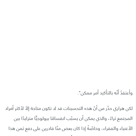
وأعتقدُ أنّه بالتأكيد أمر ممكن".
لكن هراري حذّر من أنّ هذه التحسينات قد لا تكون متاحة إلّا لأكثر أفراد
المجتمع ثراءً، والذي يمكن أن يسبّب انقسامًا بيولوجيًّا متزايدًا بين
الأغنياء والفقراء، وخاصّةً إذا كان بعض منّا قادرين على دفع ثمن هذا