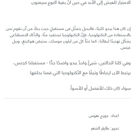
الامتياز للعيش إلى الأبد في حين أنّ بقية النوع سيفنون.
إن كان هذا يبدو كئيبًا، فالبديل يتمثّل فى مستقبلٍ حيث بدلًا من أن نقوم نحن
بالاستفادة من التكنولوجيا، فإنَّ التكنولوجيا تستفيد منّا، والذّكاء الاصطناعي
يشكّل تهديدًا لبقائنا، كما تنبّأ كل من ايلون موسك، ستيفن هوكينغ، وبيل
غيتس.
وفي كلتا الحالتين، شيئٌ واحدٌ يبدو واضحًا جدًّا - مستقبلنا كجنس،
يرتبط الآن ارتباطًا وثيقًا مع التّكنولوجيا التي قمنا بخلقها.
سواء كان ذلك للأفضل أو للأسوأ.
اعداد: جورج نعوس
تحرير: طارق الشعر