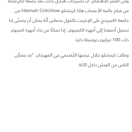
ومن المثير للاهتمام، أنّ تصريحات هراري جاءت بعد بضعة أيّام فقط
من قيام عالمة الأعصاب هانا كريتشلو Hannah Critchlow من
جامعة كامبريدج على الإنترنت بالقول بحماس أنّه يمكن أن يتسنّى لنا
تحميل أدمغتنا إلى أجهزة الكمبيوتر، إذا تمكنّا من بناء أجهزة كمبيوتر
ذات 100 تريليون توصيلة دارة.
وقالت كريتشلو خلال عرضها التّقديمي في المهرجان: "قد يتمكّن
الناس من العيش داخل الآلة.