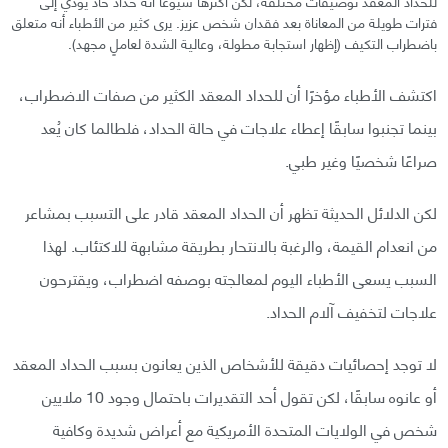
للحداد المعقد توصيفات مختلفة، لكن أكثرها شيوعًا أنه حداد حاد يؤدي إلى
فترات طويلة من المعاناة بعد فقدان شخص عزيز. يرى كثير من الأطباء أنه متعلق
باضطراب التكيف (إظهار استجابة مطولة، وعالية الشدة لعاملٍ مجهد).
اكتشف الأطباء مؤخرًا أن للحداد المعقد الكثير من صفات الاضطراب،
بينما تجنبوا سابقًا إعطاء علاجات في حالة الحداد، فلطالما كان يُعد
صراعًا شخصيًا وغير طبي.
لكن الدلائل الحديثة تظهر أن الحداد المعقد قادر على التسبب بمشاعر
من انعدام القيمة، والرغبة بالانتحار بطريقة مشابهة للاكتئاب. لهذا
السبب يسعى الأطباء اليوم لمعالجته بوصفه اضطراب، ويقترحون
علاجات لتخفيف آلام الحداد.
لا توجد إحصائيات دقيقة للأشخاص الذين يعانون بسبب الحداد المعقد
أو عانوه سابقًا، لكن تقول أحد التقديرات باحتمال وجود 10 ملايين
شخص في الولايات المتحدة الأمريكية مع أعراض شديدة وكافية