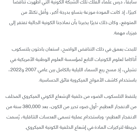
سابقًا، درس علماء الفلك تلك الشبكة الكونية التي أظهرت تناقضًا
كبيرًا، إذ كانت المودة موزعة بتساو بدرجة أكبر، وأقل تكتلًا من
المتوقع، وكان ذلك نذيرًا يخبرنا بأن نماذجنا الكونية الحالية تفتقر إلى
فيزياء مهمة.
للبحث بعمق في ذلك التناقض الواضح، استعان باحثون بلتسكوب
أتاكاما لعلوم الكونيات التابع لمؤسسة العلوم الوطنية الأمريكية في
تشيلي، إذ مسح ربع السماء الليلية بالكامل بين عامي 2007 و2022،
باستخدام كاشف الأمواج الميكروية فائق الحساسية.
يلتقط التلسكوب الضوء من خلفية الإشعاع الكوني الميكروي المخلف
من الانفجار العظيم -أول ضوء تحرر من الكون، بعد 380,000 سنة من
الانفجار العظيم- وباستخدام عملية تسمى العدسات التثاقلية، رُسمت
خريطة لتركيزات المادة في إشعاع الخلفية الكونية الميكروي.