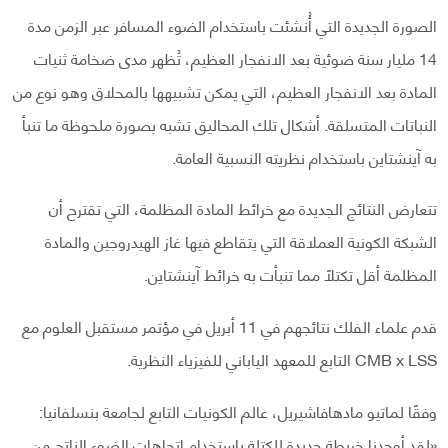
الصورة الجديدة التي أُنشئت باستخدام الضوء المسافر عبر الزمن مدة
14 مليار سنة ضوئية بعد الانفجار العظيم، تُظهر مدى ضخامة ثنيات
المادة بعد الانفجار العظيم، التي يمكن تشبيهها بالمحلاق وهو نوع من
النباتات المتسلقة. أشكال تلك المحاليق تشبه بصورة ملحوظة ما تنبأ
به آينشتاين باستخدام نظريته النسبية العامة.
تتعارض النتائج الجديدة مع خرائط المادة المظلمة، التي تقترح أن
الشبكة الكونية العملاقة التي يتقاطع فيها غاز الهيدروجين والمادة
المظلمة أقل تكتلًا مما تنبأت به خرائط آينشتاين.
قدم علماء الفلك نتائجهم في 11 أبريل في مؤتمر مستقبل العلوم مع
CMB x LSS التابع للمعهد الياباني للفيزياء النظرية.
وفقًا لماتيو مادهافاشيريل، عالم الكونيات التابع لجامعة بنسلفانيا:
«لقد أوجدنا خريطة جديدة للكتلة باستخدام اتجاهات الضوء الناتج من