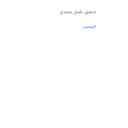
تدقيق: باسل حميدي
المصدر