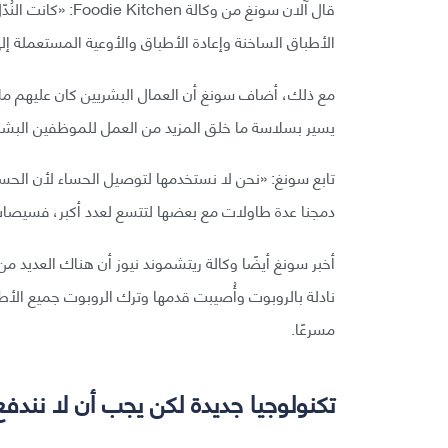
قال آلان سونغ من وك
الأطباق الساخنة وإعادة الأطباق والأوعية المستعملة إ
مع ذلك، أضاف سونغ أن العمال البشريين كان عليهم ملا
يسير بسلاسة ما خلق المزيد من العمل للموظفين البشر
تابع سونغ: «نحن لا نستخدمها لتوصيل الحساء لأن الحسا
دمجنا عدة طاولات مع بعضها لتتسع لعدد أكبر، فسيصاب 
أخبر سونغ أيضًا وكالة ريتشموند نيوز أن هناك العديد
نادلة بالروبوت وأُصيبت قدمها وترك الروبوت جميع الأ
مسرعًا.
تكنولوجيا جديدة لكن يجب أن لا نندفع ك