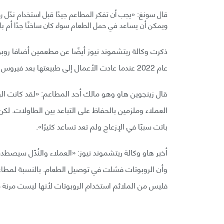
قال سونغ: «يجب أن تفكر المطاعم جيدًا قبل استخدام ندّل ر
ويمكن أن يساعد في حمل الطعام سواء كان ساخنًا جدًا أم بار
عام 2022 عندما عادت الأعمال إلى طبيعتها بعد فيروس كوفيد وازدحمت المساحات.
قال زينجوين هاو وهو مالك أحد المطاعم: «لقد كانت الروب
العملاء وملزمين بالحفاظ على التباعد بين الطاولات. لكن
باتت سببًا في الإزعاج ولم تعد تساعد كثيرًا».
أخبر هاو وكالة ريتشموند نيوز: «العملاء والنُدّل سيصطد
وأن الروبوتات فشلت في توصيل الطعام. بالنسبة لمطاعم 
فليس من الملائم استخدام الروبوتات لأنها ليست مرنة 