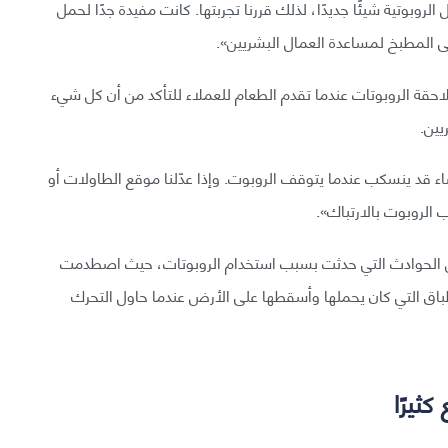
الة Foodie Kitchen: «كانت النُدّل الروبوتية شيئًا جديدًا، لذلك قررنا تجربتها. كانت مفيدة جدًا لحمل
لى المطبخ لمساعدة العمال البشريين».
حقة الروبوتات عندما تقدم الطعام للعملاء للتأكد من أن كل شيء
يين.
ء قد ينسكب عندما يتوقف الروبوت. وإذا عدّلنا موقع الطاولات أو
الروبوت بالارتباك».
 من الحوادث التي حدثت بسبب استخدام الروبوتات، حيث اصطدمت
طباق التي كان يحملها وأسقطها على الأرض عندما حاول التحرك
ثيرًا